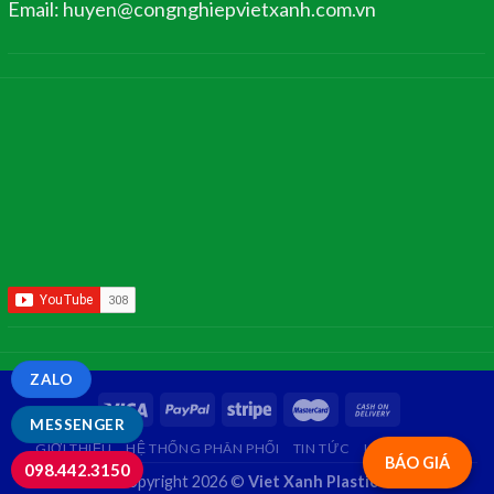
Email: huyen@congnghiepvietxanh.com.vn
ZALO
MESSENGER
GIỚI THIỆU
HỆ THỐNG PHÂN PHỐI
TIN TỨC
LIÊN HỆ
FAQ
BÁO GIÁ
098.442.3150
Copyright 2026 ©
Viet Xanh Plastic