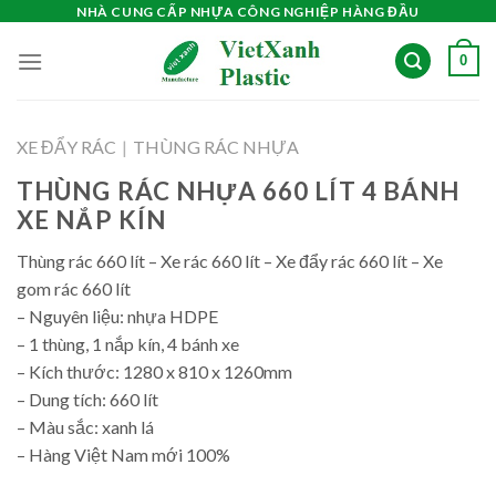
Skip
NHÀ CUNG CẤP NHỰA CÔNG NGHIỆP HÀNG ĐẦU
to
0
content
XE ĐẨY RÁC
|
THÙNG RÁC NHỰA
THÙNG RÁC NHỰA 660 LÍT 4 BÁNH
XE NẮP KÍN
Thùng rác 660 lít – Xe rác 660 lít – Xe đẩy rác 660 lít – Xe
gom rác 660 lít
– Nguyên liệu: nhựa HDPE
– 1 thùng, 1 nắp kín, 4 bánh xe
– Kích thước: 1280 x 810 x 1260mm
– Dung tích: 660 lít
– Màu sắc: xanh lá
– Hàng Việt Nam mới 100%