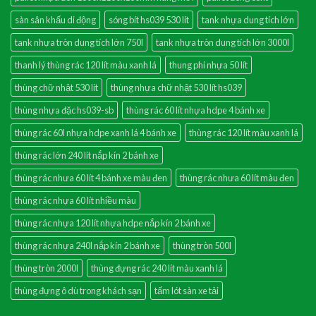
sàn sân khấu di động
sóng bít hs039 530 lít
tank nhựa dung tích lớn
tank nhựa tròn dung tích lớn 750l
tank nhựa tròn dung tích lớn 3000l
thanh lý thùng rác 120 lít màu xanh lá
thung phi nhựa 50 lít
thùng chữ nhật 530 lít
thùng nhựa chữ nhật 530 lít hs039
thùng nhựa đặc hs039-sb
thùng rác 60 lít nhựa hdpe 4 bánh xe
thùng rác 60l nhựa hdpe xanh lá 4 bánh xe
thùng rác 120 lít màu xanh lá
thùng rác lớn 240 lít nắp kín 2 bánh xe
thùng rác nhưa 60 lít 4 bánh xe màu đen
thùng rác nhưa 60 lít màu đen
thùng rác nhựa 60 lít nhiều màu
thùng rác nhựa 120 lít nhựa hdpe nắp kín 2 bánh xe
thùng rác nhựa 240l nắp kín 2 bánh xe
thùng tròn 500l
thùng tròn 2000l
thùng đựng rác 240 lít màu xanh lá
thùng đựng ô dù trong khách sạn
tấm lót sàn xe tải