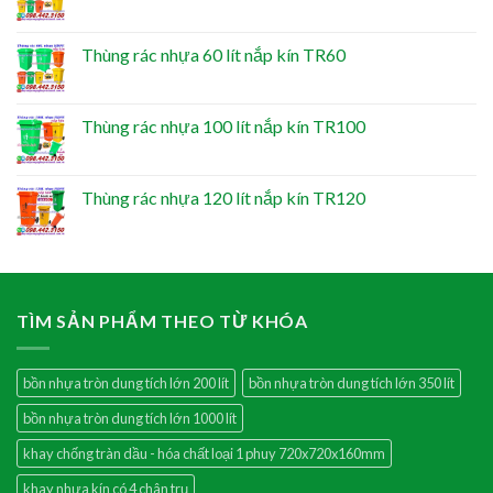
Thùng rác nhựa 60 lít nắp kín TR60
Thùng rác nhựa 100 lít nắp kín TR100
Thùng rác nhựa 120 lít nắp kín TR120
TÌM SẢN PHẨM THEO TỪ KHÓA
bồn nhựa tròn dung tích lớn 200 lít
bồn nhựa tròn dung tích lớn 350 lít
bồn nhựa tròn dung tích lớn 1000 lít
khay chống tràn dầu - hóa chất loại 1 phuy 720x720x160mm
khay nhựa kín có 4 chân trụ