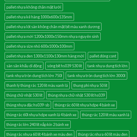
pallet nhựa không chân mặt lưới
pallet nhựa kê hàng 1000x600x135mm
pallet nhựa lót sàn không chân mặt bít màu xanh dương
pallet nhựa mới 1200x1000x150mm nhựa nguyên sinh
pallet nhựa size nhỏ 600x1000x100mm
pallet nhựa đen 1300x1100x130mm hàng mới
pallet đóng cont
sàn sân khấu di động
sóng bít hs039 530 lít
tank nhựa dung tích lớn
tank nhựa tròn dung tích lớn 750l
tank nhựa tròn dung tích lớn 3000l
thanh lý thùng rác 120 lít màu xanh lá
thung phi nhựa 50 lít
thùng chữ nhật 530 lít
thùng nhựa chữ nhật 530 lít hs039
thùng nhựa đặc hs039-sb
thùng rác 60 lít nhựa hdpe 4 bánh xe
thùng rác 60l nhựa hdpe xanh lá 4 bánh xe
thùng rác 120 lít màu xanh lá
thùng rác lớn 240 lít nắp kín 2 bánh xe
thùng rác nhưa 60 lít 4 bánh xe màu đen
thùng rác nhưa 60 lít màu đen