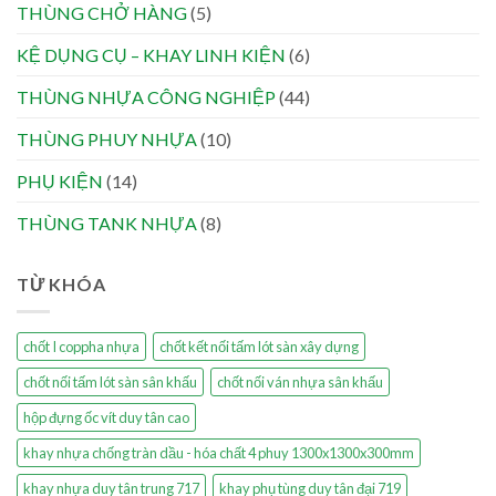
THÙNG CHỞ HÀNG
(5)
KỆ DỤNG CỤ – KHAY LINH KIỆN
(6)
THÙNG NHỰA CÔNG NGHIỆP
(44)
THÙNG PHUY NHỰA
(10)
PHỤ KIỆN
(14)
THÙNG TANK NHỰA
(8)
TỪ KHÓA
chốt I coppha nhựa
chốt kết nối tấm lót sàn xây dựng
chốt nối tấm lót sàn sân khấu
chốt nối ván nhựa sân khấu
hộp đựng ốc vít duy tân cao
khay nhựa chống tràn dầu - hóa chất 4 phuy 1300x1300x300mm
khay nhựa duy tân trung 717
khay phụ tùng duy tân đại 719