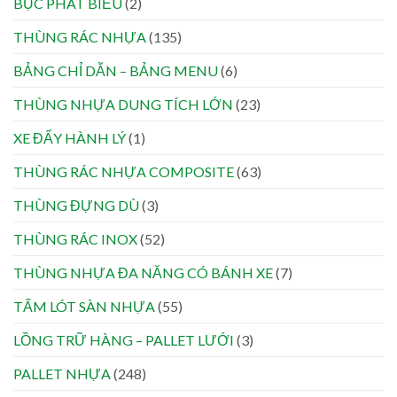
BỤC PHÁT BIỂU
(2)
THÙNG RÁC NHỰA
(135)
BẢNG CHỈ DẪN – BẢNG MENU
(6)
THÙNG NHỰA DUNG TÍCH LỚN
(23)
XE ĐẨY HÀNH LÝ
(1)
THÙNG RÁC NHỰA COMPOSITE
(63)
THÙNG ĐỰNG DÙ
(3)
THÙNG RÁC INOX
(52)
THÙNG NHỰA ĐA NĂNG CÓ BÁNH XE
(7)
TẤM LÓT SÀN NHỰA
(55)
LỒNG TRỮ HÀNG – PALLET LƯỚI
(3)
PALLET NHỰA
(248)