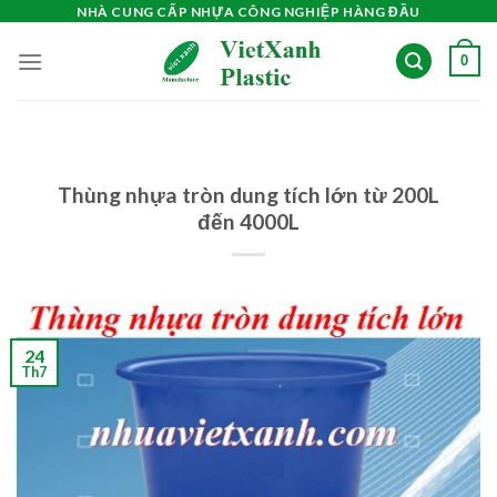
Skip
NHÀ CUNG CẤP NHỰA CÔNG NGHIỆP HÀNG ĐẦU
to
0
content
Thùng nhựa tròn dung tích lớn từ 200L
đến 4000L
24
Th7