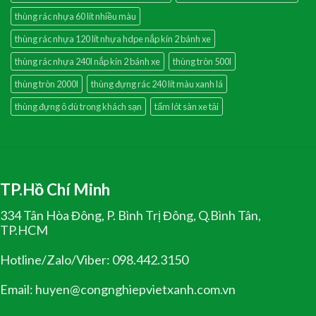
thùng rác nhựa 60 lít nhiều màu
thùng rác nhựa 120 lít nhựa hdpe nắp kín 2 bánh xe
thùng rác nhựa 240l nắp kín 2 bánh xe
thùng tròn 500l
thùng tròn 2000l
thùng đựng rác 240 lít màu xanh lá
thùng đựng ô dù trong khách sạn
tấm lót sàn xe tải
TP.Hồ Chí Minh
334 Tân Hòa Đông, P. Bình Trị Đông, Q.Bình Tân,
TP.HCM
Hotline/Zalo/Viber: 098.442.3150
Email: huyen@congnghiepvietxanh.com.vn