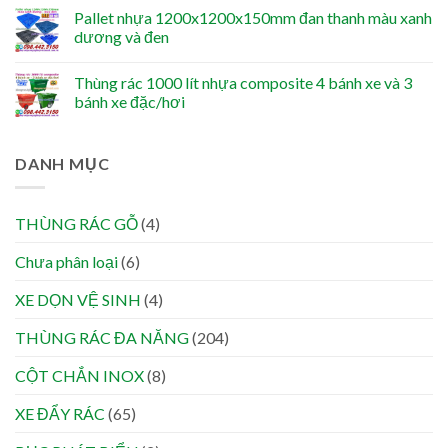
Pallet nhựa 1200x1200x150mm đan thanh màu xanh
dương và đen
Thùng rác 1000 lít nhựa composite 4 bánh xe và 3
bánh xe đặc/hơi
DANH MỤC
THÙNG RÁC GỖ
(4)
Chưa phân loại
(6)
XE DỌN VỆ SINH
(4)
THÙNG RÁC ĐA NĂNG
(204)
CỘT CHẮN INOX
(8)
XE ĐẨY RÁC
(65)