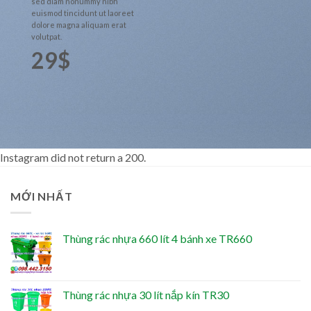
sed diam nonummy nibh
euismod tincidunt ut laoreet
dolore magna aliquam erat
volutpat.
29$
Instagram did not return a 200.
MỚI NHẤT
Thùng rác nhựa 660 lít 4 bánh xe TR660
Thùng rác nhựa 30 lít nắp kín TR30