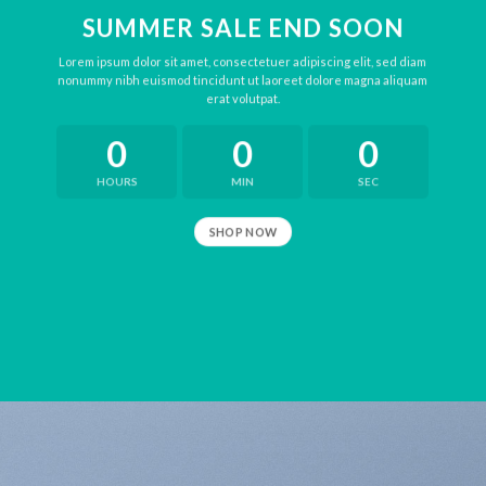
SUMMER SALE END SOON
Lorem ipsum dolor sit amet, consectetuer adipiscing elit, sed diam
nonummy nibh euismod tincidunt ut laoreet dolore magna aliquam
erat volutpat.
0
0
0
HOURS
MIN
SEC
SHOP NOW