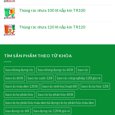
Thùng rác nhựa 100 lít nắp kín TR100
Thùng rác nhựa 120 lít nắp kín TR120
TÌM SẢN PHẨM THEO TỪ KHÓA
bao nilong đựng rác
bao nilong đựng rác 60 lít
bao rác
bao rác 60 lít
bao rác cuộn 120l
bao rác công nghiệp 120l giá rẻ
bao rác màu đen 120 lít
bao rác sinh học hoạt 60l
bao rác tự hủy 120l
bao rác tự phân hủy
bao rác tự phân hủy 60 lít
bao rác tự phân hủy màu đen túi đựng rác tự phân hủy màu đen
bao đựng rác 60l
bao đựng rác 120 lít giá rẻ