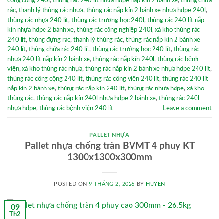
công cộng 240l
,
thùng rác 240 lít nhựa hdpe nắp kín 2 bánh xe
,
thùng chứa
rác
,
thanh lý thùng rác nhựa
,
thùng rác nắp kín 2 bánh xe nhựa hdpe 240l
,
thùng rác nhựa 240 lít
,
thùng rác trường học 240l
,
thùng rác 240 lít nắp
kín nhựa hdpe 2 bánh xe
,
thùng rác công nghiệp 240l
,
xả kho thùng rác
240 lít
,
thùng đựng rác
,
thanh lý thùng rác
,
thùng rác nắp kín 2 bánh xe
240 lít
,
thùng chứa rác 240 lít
,
thùng rác trường học 240 lít
,
thùng rác
nhựa 240 lít nắp kín 2 bánh xe
,
thùng rác nắp kín 240l
,
thùng rác bệnh
viện
,
xả kho thùng rác nhựa
,
thùng rác nắp kín 2 bánh xe nhựa hdpe 240 lít
,
thùng rác công cộng 240 lít
,
thùng rác công viên 240 lít
,
thùng rác 240 lít
nắp kín 2 bánh xe
,
thùng rác nắp kín 240 lít
,
thùng rác nhựa hdpe
,
xả kho
thùng rác
,
thùng rác nắp kín 240l nhựa hdpe 2 bánh xe
,
thùng rác 240l
nhựa hdpe
,
thùng rác bệnh viện 240 lít
Leave a comment
PALLET NHỰA
Pallet nhựa chống tràn BVMT 4 phuy KT
1300x1300x300mm
POSTED ON
9 THÁNG 2, 2026
BY
HUYEN
09
Th2