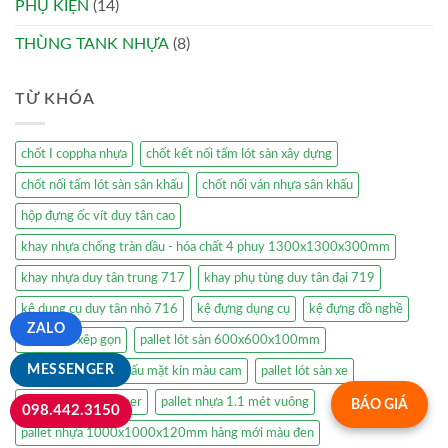
PHỤ KIỆN
(14)
THÙNG TANK NHỰA
(8)
TỪ KHÓA
chốt I coppha nhựa
chốt kết nối tấm lót sàn xây dựng
chốt nối tấm lót sàn sân khấu
chốt nối ván nhựa sân khấu
hộp đựng ốc vít duy tân cao
khay nhựa chống tràn dầu - hóa chất 4 phuy 1300x1300x300mm
khay nhựa duy tân trung 717
khay phụ tùng duy tân đại 719
kệ dụng cụ duy tân nhỏ 716
kệ đựng dụng cụ
kệ đựng đồ nghề
ZALO
lồng thép xêp gọn
pallet lót sàn 600x600x100mm
MESSENGER
pallet lót sàn sân khấu mặt kín màu cam
pallet lót sàn xe
pallet mesh container
pallet nhựa 1.1 mét vuông
BÁO GIÁ
098.442.3150
pallet nhựa 1000x1000x120mm hàng mới màu đen