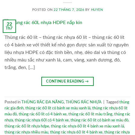
POSTED ON
22 THÁNG 7, 2026
BY
HUYEN
22
Th7
Thùng rác 60 lít – thùng rác nhựa 60 lít – thùng rác 60 lít
có 4 bánh xe với thiết kế nhỏ gọn được sản xuất từ nguyên
liệu nhựa HDPE có đặc tính bền, nhẹ, dẻo dai và thùng có
nhiều màu sắc như xanh lá, cam, vàng, xanh dương, đỏ,
trắng, đen, […]
CONTINUE READING
→
Posted in
THÙNG RÁC ĐA NĂNG
,
THÙNG RÁC NHỰA
|
Tagged
thùng
rác gia đình
,
thùng rác 60 lít có bánh xe màu xanh lá
,
thùng rác nhựa 60 lít
màu đỏ
,
thùng rác 60 lít có 4 bánh xe
,
thùng rác 60 lít màu trắng
,
thùng rác
nhựa
,
thùng rác nhựa 60l có 4 bánh xe
,
thùng rác 60 lít có bánh xe màu đỏ
,
thùng rác 60 lít nhựa hdpe
,
thùng rác nhựa 60 lít 4 bánh xe màu xanh lá
,
thùng rác nhựa nhiều màu
,
thùng rác nhựa 60 lít 4 bánh xe
,
thùng rác nhựa