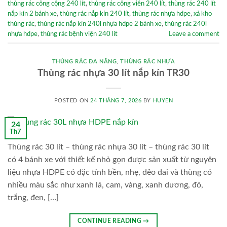
thùng rác công cộng 240 lít
,
thùng rác công viên 240 lít
,
thùng rác 240 lít
nắp kín 2 bánh xe
,
thùng rác nắp kín 240 lít
,
thùng rác nhựa hdpe
,
xả kho
thùng rác
,
thùng rác nắp kín 240l nhựa hdpe 2 bánh xe
,
thùng rác 240l
nhựa hdpe
,
thùng rác bệnh viện 240 lít
Leave a comment
THÙNG RÁC ĐA NĂNG
,
THÙNG RÁC NHỰA
Thùng rác nhựa 30 lít nắp kín TR30
POSTED ON
24 THÁNG 7, 2026
BY
HUYEN
24
Th7
Thùng rác 30 lít – thùng rác nhựa 30 lít – thùng rác 30 lít
có 4 bánh xe với thiết kế nhỏ gọn được sản xuất từ nguyên
liệu nhựa HDPE có đặc tính bền, nhẹ, dẻo dai và thùng có
nhiều màu sắc như xanh lá, cam, vàng, xanh dương, đỏ,
trắng, đen, […]
CONTINUE READING
→