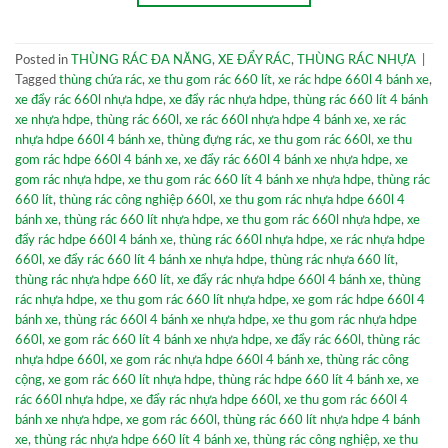
Posted in
THÙNG RÁC ĐA NĂNG
,
XE ĐẨY RÁC
,
THÙNG RÁC NHỰA
|
Tagged
thùng chứa rác
,
xe thu gom rác 660 lít
,
xe rác hdpe 660l 4 bánh xe
,
xe đẩy rác 660l nhựa hdpe
,
xe đẩy rác nhựa hdpe
,
thùng rác 660 lít 4 bánh
xe nhựa hdpe
,
thùng rác 660l
,
xe rác 660l nhựa hdpe 4 bánh xe
,
xe rác
nhựa hdpe 660l 4 bánh xe
,
thùng đựng rác
,
xe thu gom rác 660l
,
xe thu
gom rác hdpe 660l 4 bánh xe
,
xe đẩy rác 660l 4 bánh xe nhựa hdpe
,
xe
gom rác nhựa hdpe
,
xe thu gom rác 660 lít 4 bánh xe nhựa hdpe
,
thùng rác
660 lít
,
thùng rác công nghiệp 660l
,
xe thu gom rác nhựa hdpe 660l 4
bánh xe
,
thùng rác 660 lít nhựa hdpe
,
xe thu gom rác 660l nhựa hdpe
,
xe
đẩy rác hdpe 660l 4 bánh xe
,
thùng rác 660l nhựa hdpe
,
xe rác nhựa hdpe
660l
,
xe đẩy rác 660 lít 4 bánh xe nhựa hdpe
,
thùng rác nhựa 660 lít
,
thùng rác nhựa hdpe 660 lít
,
xe đẩy rác nhựa hdpe 660l 4 bánh xe
,
thùng
rác nhựa hdpe
,
xe thu gom rác 660 lít nhựa hdpe
,
xe gom rác hdpe 660l 4
bánh xe
,
thùng rác 660l 4 bánh xe nhựa hdpe
,
xe thu gom rác nhựa hdpe
660l
,
xe gom rác 660 lít 4 bánh xe nhựa hdpe
,
xe đẩy rác 660l
,
thùng rác
nhựa hdpe 660l
,
xe gom rác nhựa hdpe 660l 4 bánh xe
,
thùng rác công
cộng
,
xe gom rác 660 lít nhựa hdpe
,
thùng rác hdpe 660 lít 4 bánh xe
,
xe
rác 660l nhựa hdpe
,
xe đẩy rác nhựa hdpe 660l
,
xe thu gom rác 660l 4
bánh xe nhựa hdpe
,
xe gom rác 660l
,
thùng rác 660 lít nhựa hdpe 4 bánh
xe
,
thùng rác nhựa hdpe 660 lít 4 bánh xe
,
thùng rác công nghiệp
,
xe thu