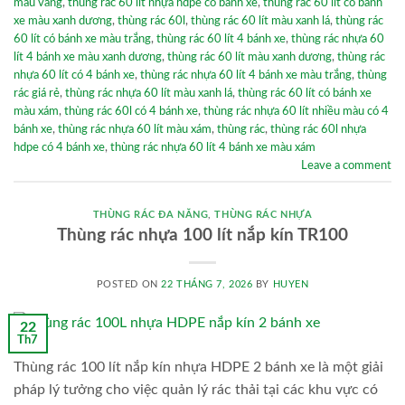
màu vàng
,
thùng rác 60 lít nhựa hdpe có bánh xe
,
thùng rác 60 lít có bánh
xe màu xanh dương
,
thùng rác 60l
,
thùng rác 60 lít màu xanh lá
,
thùng rác
60 lít có bánh xe màu trắng
,
thùng rác 60 lít 4 bánh xe
,
thùng rác nhựa 60
lít 4 bánh xe màu xanh dương
,
thùng rác 60 lít màu xanh dương
,
thùng rác
nhựa 60 lít có 4 bánh xe
,
thùng rác nhựa 60 lít 4 bánh xe màu trắng
,
thùng
rác giá rẻ
,
thùng rác nhựa 60 lít màu xanh lá
,
thùng rác 60 lít có bánh xe
màu xám
,
thùng rác 60l có 4 bánh xe
,
thùng rác nhựa 60 lít nhiều màu có 4
bánh xe
,
thùng rác nhựa 60 lít màu xám
,
thùng rác
,
thùng rác 60l nhựa
hdpe có 4 bánh xe
,
thùng rác nhựa 60 lít 4 bánh xe màu xám
Leave a comment
THÙNG RÁC ĐA NĂNG
,
THÙNG RÁC NHỰA
Thùng rác nhựa 100 lít nắp kín TR100
POSTED ON
22 THÁNG 7, 2026
BY
HUYEN
22
Th7
Thùng rác 100 lít nắp kín nhựa HDPE 2 bánh xe là một giải
pháp lý tưởng cho việc quản lý rác thải tại các khu vực có