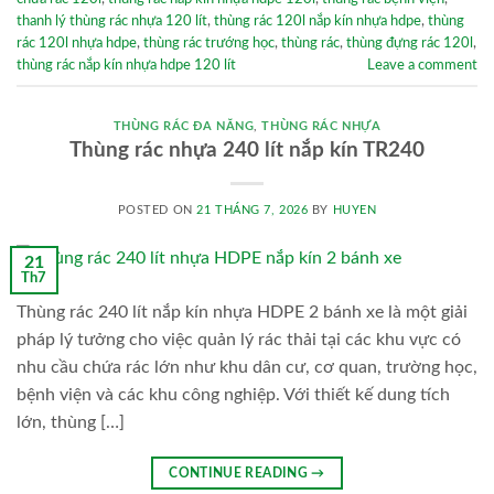
thanh lý thùng rác nhựa 120 lít
,
thùng rác 120l nắp kín nhựa hdpe
,
thùng
rác 120l nhựa hdpe
,
thùng rác trướng học
,
thùng rác
,
thùng đựng rác 120l
,
thùng rác nắp kín nhựa hdpe 120 lít
Leave a comment
THÙNG RÁC ĐA NĂNG
,
THÙNG RÁC NHỰA
Thùng rác nhựa 240 lít nắp kín TR240
POSTED ON
21 THÁNG 7, 2026
BY
HUYEN
21
Th7
Thùng rác 240 lít nắp kín nhựa HDPE 2 bánh xe là một giải
pháp lý tưởng cho việc quản lý rác thải tại các khu vực có
nhu cầu chứa rác lớn như khu dân cư, cơ quan, trường học,
bệnh viện và các khu công nghiệp. Với thiết kế dung tích
lớn, thùng […]
CONTINUE READING
→