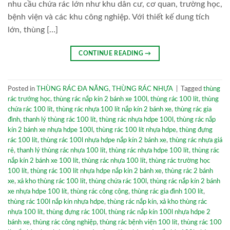
nhu cầu chứa rác lớn như khu dân cư, cơ quan, trường học,
bệnh viện và các khu công nghiệp. Với thiết kế dung tích
lớn, thùng […]
CONTINUE READING
→
Posted in
THÙNG RÁC ĐA NĂNG
,
THÙNG RÁC NHỰA
|
Tagged
thùng
rác trướng học
,
thùng rác nắp kín 2 bánh xe 100l
,
thùng rác 100 lít
,
thùng
chứa rác 100 lít
,
thùng rác nhựa 100 lít nắp kín 2 bánh xe
,
thùng rác gia
đình
,
thanh lý thùng rác 100 lít
,
thùng rác nhựa hdpe 100l
,
thùng rác nắp
kín 2 bánh xe nhựa hdpe 100l
,
thùng rác 100 lít nhựa hdpe
,
thùng đựng
rác 100 lít
,
thùng rác 100l nhựa hdpe nắp kín 2 bánh xe
,
thùng rác nhựa giá
rẻ
,
thanh lý thùng rác nhựa 100 lít
,
thùng rác nhựa hdpe 100 lít
,
thùng rác
nắp kín 2 bánh xe 100 lít
,
thùng rác nhựa 100 lít
,
thùng rác trường học
100 lít
,
thùng rác 100 lít nhựa hdpe nắp kín 2 bánh xe
,
thùng rác 2 bánh
xe
,
xả kho thùng rác 100 lít
,
thùng chứa rác 100l
,
thùng rác nắp kín 2 bánh
xe nhựa hdpe 100 lít
,
thùng rác công cộng
,
thùng rác gia đình 100 lít
,
thùng rác 100l nắp kín nhựa hdpe
,
thùng rác nắp kín
,
xả kho thùng rác
nhựa 100 lít
,
thùng đựng rác 100l
,
thùng rác nắp kín 100l nhựa hdpe 2
bánh xe
,
thùng rác công nghiệp
,
thùng rác bệnh viện 100 lít
,
thùng rác 100