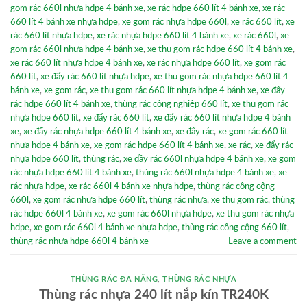
gom rác 660l nhựa hdpe 4 bánh xe
,
xe rác hdpe 660 lít 4 bánh xe
,
xe rác
660 lít 4 bánh xe nhựa hdpe
,
xe gom rác nhựa hdpe 660l
,
xe rác 660 lít
,
xe
rác 660 lít nhựa hdpe
,
xe rác nhựa hdpe 660 lít 4 bánh xe
,
xe rác 660l
,
xe
gom rác 660l nhựa hdpe 4 bánh xe
,
xe thu gom rác hdpe 660 lít 4 bánh xe
,
xe rác 660 lít nhựa hdpe 4 bánh xe
,
xe rác nhựa hdpe 660 lít
,
xe gom rác
660 lít
,
xe đẩy rác 660 lít nhựa hdpe
,
xe thu gom rác nhựa hdpe 660 lít 4
bánh xe
,
xe gom rác
,
xe thu gom rác 660 lít nhựa hdpe 4 bánh xe
,
xe đẩy
rác hdpe 660 lít 4 bánh xe
,
thùng rác công nghiệp 660 lít
,
xe thu gom rác
nhựa hdpe 660 lít
,
xe đẩy rác 660 lít
,
xe đẩy rác 660 lít nhựa hdpe 4 bánh
xe
,
xe đẩy rác nhựa hdpe 660 lít 4 bánh xe
,
xe đẩy rác
,
xe gom rác 660 lít
nhựa hdpe 4 bánh xe
,
xe gom rác hdpe 660 lít 4 bánh xe
,
xe rác
,
xe đẩy rác
nhựa hdpe 660 lít
,
thùng rác
,
xe đầy rác 660l nhựa hdpe 4 bánh xe
,
xe gom
rác nhựa hdpe 660 lít 4 bánh xe
,
thùng rác 660l nhựa hdpe 4 bánh xe
,
xe
rác nhựa hdpe
,
xe rác 660l 4 bánh xe nhựa hdpe
,
thùng rác công cộng
660l
,
xe gom rác nhựa hdpe 660 lít
,
thùng rác nhựa
,
xe thu gom rác
,
thùng
rác hdpe 660l 4 bánh xe
,
xe gom rác 660l nhựa hdpe
,
xe thu gom rác nhựa
hdpe
,
xe gom rác 660l 4 bánh xe nhựa hdpe
,
thùng rác công cộng 660 lít
,
thùng rác nhựa hdpe 660l 4 bánh xe
Leave a comment
THÙNG RÁC ĐA NĂNG
,
THÙNG RÁC NHỰA
Thùng rác nhựa 240 lít nắp kín TR240K