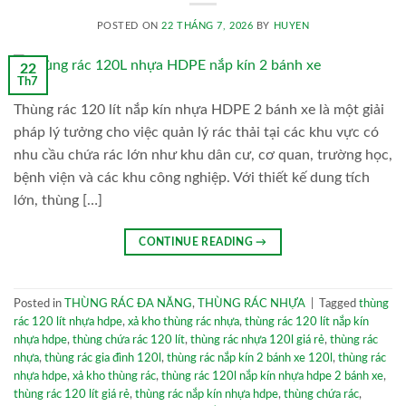
POSTED ON
22 THÁNG 7, 2026
BY
HUYEN
22
Th7
Thùng rác 120 lít nắp kín nhựa HDPE 2 bánh xe là một giải
pháp lý tưởng cho việc quản lý rác thải tại các khu vực có
nhu cầu chứa rác lớn như khu dân cư, cơ quan, trường học,
bệnh viện và các khu công nghiệp. Với thiết kế dung tích
lớn, thùng […]
CONTINUE READING
→
Posted in
THÙNG RÁC ĐA NĂNG
,
THÙNG RÁC NHỰA
|
Tagged
thùng
rác 120 lít nhựa hdpe
,
xả kho thùng rác nhựa
,
thùng rác 120 lít nắp kín
nhựa hdpe
,
thùng chứa rác 120 lít
,
thùng rác nhựa 120l giá rẻ
,
thùng rác
nhựa
,
thùng rác gia đình 120l
,
thùng rác nắp kín 2 bánh xe 120l
,
thùng rác
nhựa hdpe
,
xả kho thùng rác
,
thùng rác 120l nắp kín nhựa hdpe 2 bánh xe
,
thùng rác 120 lít giá rẻ
,
thùng rác nắp kín nhựa hdpe
,
thùng chứa rác
,