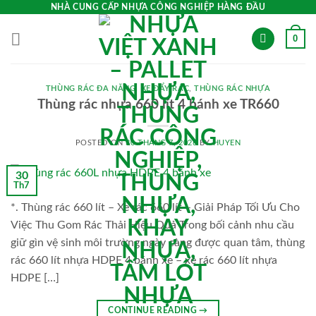
Skip
NHÀ CUNG CẤP NHỰA CÔNG NGHIỆP HÀNG ĐẦU
to
0
content
THÙNG RÁC ĐA NĂNG
,
XE ĐẨY RÁC
,
THÙNG RÁC NHỰA
Thùng rác nhựa 660 lít 4 bánh xe TR660
POSTED ON
30 THÁNG 7, 2026
BY
HUYEN
30
Th7
*. Thùng rác 660 lít – Xe rác 660 lít – Giải Pháp Tối Ưu Cho
Việc Thu Gom Rác Thải Hiệu Quả Trong bối cảnh nhu cầu
giữ gìn vệ sinh môi trường ngày càng được quan tâm, thùng
rác 660 lít nhựa HDPE 4 bánh xe – xe rác 660 lít nhựa
HDPE […]
CONTINUE READING
→