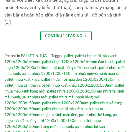
Nam. Với thiết kế chân đế dạng chữ thập (cross bottom
hoặc 4-way entry kiểu chữ thập), sản phẩm này mang lại sự
cân bằng hoàn hảo giữa khả năng chịu tải, độ bền và tính
[…]
CONTINUE READING
→
Posted in
PALLET NHỰA
|
Tagged
pallet
,
pallet nhựa mới màu xanh
1200x1200x150mm
,
pallet nhựa 1200x1200x150mm đan thanh
,
pallet
nhựa 1200x1200x150mm một mặt hàng mới màu xanh
,
pallet nhựa mới
màu xanh
,
pallet nhựa 1200x1200x150mm nhựa nguyên sinh màu xanh
,
pallet nhựa xuất khẩu
,
pallet nhựa mới màu đen 1200x1200x150mm
,
pallet nhựa đan thanh
,
pallet nhựa xuất khẩu 1200x1200x150mm
,
pallet
nhựa màu xanh hàng mới
,
pallet nhựa 1200x1200x150mm nhựa tái sinh
màu xanh
,
pallet nhựa mới
,
pallet nhựa màu xanh hàng mới
1200x1200x150mm
,
pallet nhựa 1200x1200mm
,
pallet nhựa kê hàng
1200x1200x150mm
,
pallet nhựa mới màu đen
,
pallet nhựa
1200x1200x150mm nhựa tái sinh màu đen
,
pallet nhựa kê hàng
,
palle
nhựa màu đen hàng mới 1200x1200x150mm
,
pallet nhựa
1200x1200x150mm hàng mới màu xanh
,
pallet nhựa lót sàn