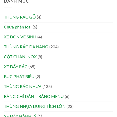
DANH MỤC
THÙNG RÁC GỖ
(4)
Chưa phân loại
(6)
XE DỌN VỆ SINH
(4)
THÙNG RÁC ĐA NĂNG
(204)
CỘT CHẮN INOX
(8)
XE ĐẨY RÁC
(65)
BỤC PHÁT BIỂU
(2)
THÙNG RÁC NHỰA
(135)
BẢNG CHỈ DẪN – BẢNG MENU
(6)
THÙNG NHỰA DUNG TÍCH LỚN
(23)
XE ĐẨY HÀNH LÝ
(1)