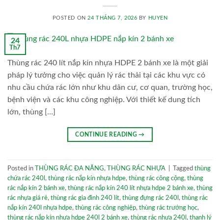
POSTED ON
24 THÁNG 7, 2026
BY
HUYEN
24
Th7
Thùng rác 240 lít nắp kín nhựa HDPE 2 bánh xe là một giải
pháp lý tưởng cho việc quản lý rác thải tại các khu vực có
nhu cầu chứa rác lớn như khu dân cư, cơ quan, trường học,
bệnh viện và các khu công nghiệp. Với thiết kế dung tích
lớn, thùng […]
CONTINUE READING
→
Posted in
THÙNG RÁC ĐA NĂNG
,
THÙNG RÁC NHỰA
|
Tagged
thùng
chứa rác 240l
,
thùng rác nắp kín nhựa hdpe
,
thùng rác công cộng
,
thùng
rác nắp kín 2 bánh xe
,
thùng rác nắp kín 240 lít nhựa hdpe 2 bánh xe
,
thùng
rác nhựa giá rẻ
,
thùng rác gia đình 240 lít
,
thùng đựng rác 240l
,
thùng rác
nắp kín 240l nhựa hdpe
,
thùng rác công nghiệp
,
thùng rác trướng học
,
thùng rác nắp kín nhựa hdpe 240l 2 bánh xe
,
thùng rác nhựa 240l
,
thanh lý