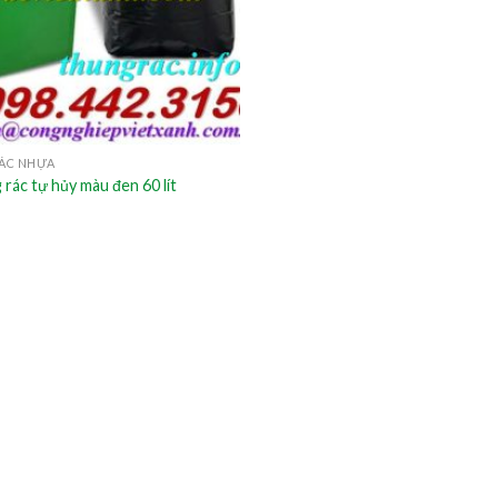
ÁC NHỰA
 rác tự hủy màu đen 60 lít