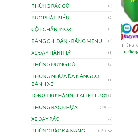
THÙNG RÁC GỖ
(3)
BỤC PHÁT BIỂU
(2)
CỘT CHẮN INOX
(8)
BẢNG CHỈ DẪN - BẢNG MENU
(6)
THÙNG R
Túi đựng
XE ĐẨY HÀNH LÝ
(1)
THÙNG ĐỰNG DÙ
(2)
THÙNG NHỰA ĐA NĂNG CÓ
(11)
BÁNH XE
LỒNG TRỮ HÀNG - PALLET LƯỚI
(2)
THÙNG RÁC NHỰA
(73)
XE ĐẨY RÁC
(22)
THÙNG RÁC ĐA NĂNG
(124)