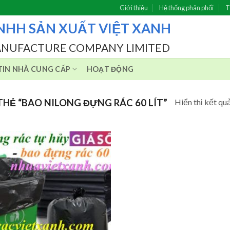
Giới thiệu
Hệ thống phân phối
T
NHH SẢN XUẤT VIỆT XANH
ANUFACTURE COMPANY LIMITED
IN NHÀ CUNG CẤP
HOẠT ĐỘNG
Hiển thị kết qu
HẺ “BAO NILONG ĐỰNG RÁC 60 LÍT”