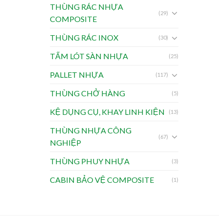
THÙNG RÁC NHỰA
(29)
COMPOSITE
THÙNG RÁC INOX
(30)
TẤM LÓT SÀN NHỰA
(25)
PALLET NHỰA
(117)
THÙNG CHỞ HÀNG
(5)
KỆ DỤNG CỤ, KHAY LINH KIỆN
(13)
THÙNG NHỰA CÔNG
(67)
NGHIỆP
THÙNG PHUY NHỰA
(3)
CABIN BẢO VỆ COMPOSITE
(1)