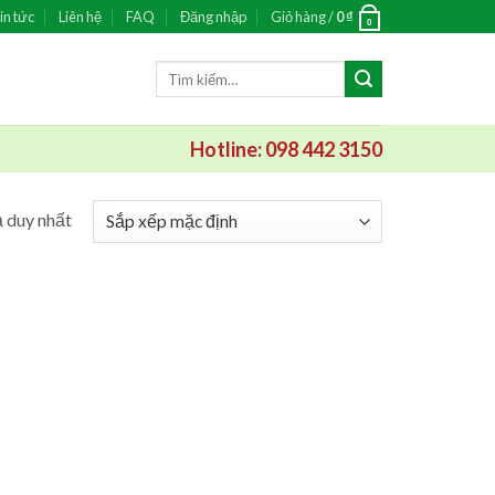
in tức
Liên hệ
FAQ
Đăng nhập
Giỏ hàng /
0
₫
0
Tìm
kiếm:
Hotline: 098 442 3150
ả duy nhất