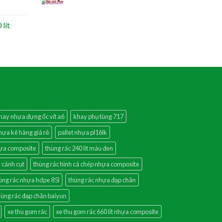
lít
hay nhựa đựng ốc vít a6
khay phụ tùng 717
nhựa kê hàng giá rẻ
pallet nhựa pl16lk
hựa composite
thùng rác 240 lít màu đen
 cánh cụt
thùng rác hình cá chép nhựa composite
ùng rác nhựa hdpe 85l
thùng rác nhựa đạp chân
hùng rác đạp chân baiyun
xe thu gom rác
xe thu gom rác 660 lít nhựa composite