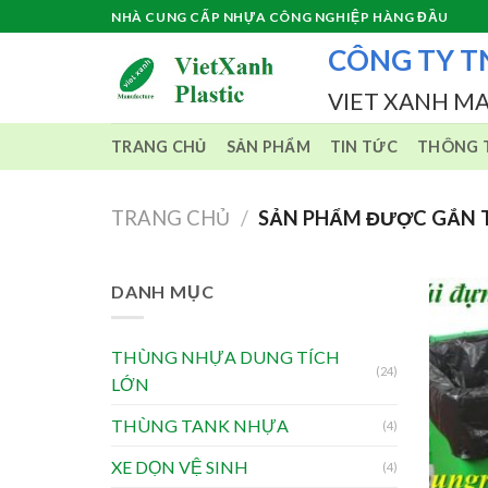
Skip
NHÀ CUNG CẤP NHỰA CÔNG NGHIỆP HÀNG ĐẦU
to
CÔNG TY T
content
VIET XANH M
TRANG CHỦ
SẢN PHẨM
TIN TỨC
THÔNG T
TRANG CHỦ
/
SẢN PHẨM ĐƯỢC GẮN T
DANH MỤC
THÙNG NHỰA DUNG TÍCH
(24)
LỚN
THÙNG TANK NHỰA
(4)
XE DỌN VỆ SINH
(4)