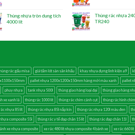
Thùng rác nhựa 240 
Thùng nhựa tròn dung tích
TR240
4000 lít
thùng rác gấu misa
giá tấm lót sàn sân khấu
khay nhựa đựng linh kiện a9
k
00x1100x150mm
pallet nhựa 1200x1200x150mm hàng mới màu xanh
pallet 
phuy nhựa
tank nhựa 500l
thùng giao hàng loại đại
thùng giao hàng n
nh xe xanh lá
thùng rác 1000 lít
thùng rác chim cánh cụt
thùng rác hình chim
rác nhựa 85 lít
thùng rác nhựa 85l nắp kín
thùng rác nhựa 120l màu đen
th
 nhựa composite 55l
thùng rác y tế đạp chân 15 lít
thùng rác đạp chân 11l
t
 bánh xe nhựa composite
xe rác 480 lít nhựa composite 4 bánh xe
xe rác 660 lít