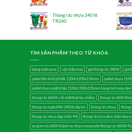
Thùng rác nhựa 240 lít
TR240
TÌM SẢN PHẨM THEO TỪ KHÓA
bảng wellcome
cột chắn inox
giá thùng rác 240 lít
giá 
pallet liền khối pl16lk 1200x1200x150mm
pallet nhựa 11
pallet nhựa xuất khẩu 1100x1100x125mm hàng mới màu đen
thùng rác 660 lít y tế chất thải lây nhiễm
thùng rác 660l 4 bá
thùng rác mgb240n 240 lít nắp hở
thùng rác nhựa
thùng 
thùng rác nhựa đạp chân 45l
thùng rác treo đơn chân nhựa
xe gom rác 660l 4 bánh xe nhựa composite thùng rác 660 lít 4