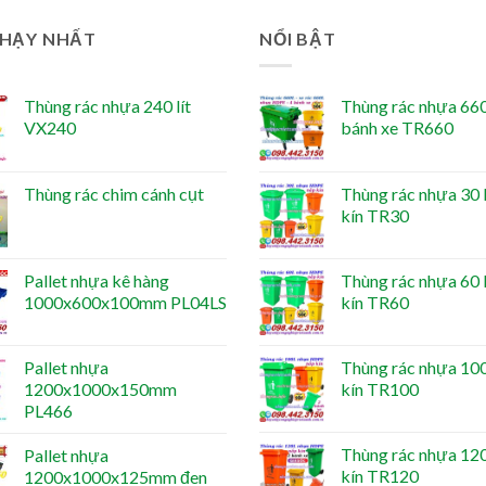
CHẠY NHẤT
NỔI BẬT
Thùng rác nhựa 240 lít
Thùng rác nhựa 660 
VX240
bánh xe TR660
Thùng rác chim cánh cụt
Thùng rác nhựa 30 l
kín TR30
Pallet nhựa kê hàng
Thùng rác nhựa 60 l
1000x600x100mm PL04LS
kín TR60
Pallet nhựa
Thùng rác nhựa 100 
1200x1000x150mm
kín TR100
PL466
Thùng rác nhựa 120 
Pallet nhựa
kín TR120
1200x1000x125mm đen