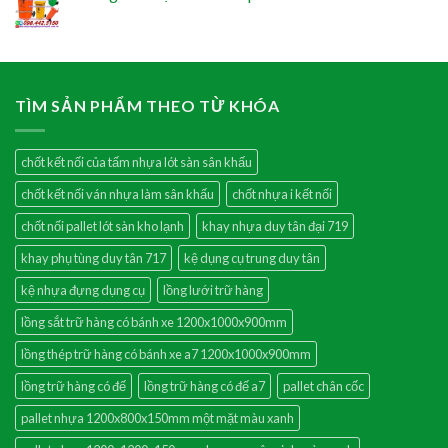
TÌM SẢN PHẨM THEO TỪ KHÓA
chốt kết nối của tấm nhựa lót sàn sân khấu
chốt kết nối ván nhựa làm sân khấu
chốt nhựa i kết nối
chốt nối pallet lót sàn kho lạnh
khay nhựa duy tân đại 719
khay phụ tùng duy tân 717
kệ dụng cụ trung duy tân
kệ nhựa đựng dụng cụ
lồng lưới trữ hàng
lồng sắt trữ hàng có bánh xe 1200x1000x900mm
lồng thép trữ hàng có bánh xe a7 1200x1000x900mm
lồng trữ hàng có đế
lồng trữ hàng có đế a7
pallet chân cốc
pallet nhựa 1200x800x150mm một mặt màu xanh