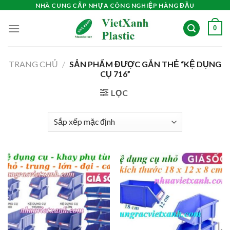
Skip
NHÀ CUNG CẤP NHỰA CÔNG NGHIỆP HÀNG ĐẦU
to
0
content
TRANG CHỦ
/
SẢN PHẨM ĐƯỢC GẮN THẺ “KỆ DỤNG
CỤ 716”
LỌC