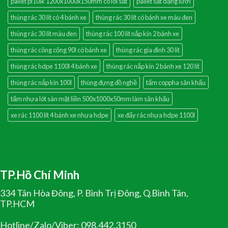
pallet pl10lk 1200x1000x150mm có lõi sắt
pallet sắt dạng lưới
thùng rác 30 lít có 4 bánh xe
thùng rác 30 lít có bánh xe màu đen
thùng rác 30 lít màu đen
thùng rác 100 lít nắp kín 2 bánh xe
thùng rác công cộng 90l có bánh xe
thùng rác gia đình 30 lít
thùng rác hdpe 1100l 4 bánh xe
thùng rác nắp kín 2 bánh xe 120 lít
thùng rác nắp kín 100l
thùng đựng đồ nghề
tấm coppha sân khấu
tấm nhựa lót sàn mặt liền 500x1000x50mm làm sân khấu
xe rác 1100 lít 4 bánh xe nhựa hdpe
xe đẩy rác nhựa hdpe 1100l
TP.Hồ Chí Minh
334 Tân Hòa Đông, P. Bình Trị Đông, Q.Bình Tân,
TP.HCM
Hotline/Zalo/Viber: 098.442.3150