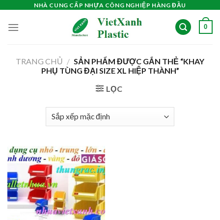
Skip
NHÀ CUNG CẤP NHỰA CÔNG NGHIỆP HÀNG ĐẦU
to
0
content
TRANG CHỦ
/
SẢN PHẨM ĐƯỢC GẮN THẺ “KHAY
PHỤ TÙNG ĐẠI SIZE XL HIỆP THÀNH”
LỌC