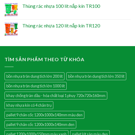
Thùng rác nhựa 100 lít nắp kín TR100
Thùng rác nhựa 120 lít nắp kín TR120
TÌM SẢN PHẨM THEO TỪ KHÓA
bồn nhựa tròn dung tích lớn 200 lít
bồn nhựa tròn dung tích lớn 350 lít
bồn nhựa tròn dung tích lớn 1000 lít
khay chống tràn dầu - hóa chất loại 1 phuy 720x720x160mm
khay nhựa kín có 4 chân trụ
pallet 9 chân cốc 1200x1000x140mm màu đen
pallet 9 chân cốc 1200x1000x140mm đen
pallet 1200x1000x150mm màu xanh
pallet lót sàn màu đen