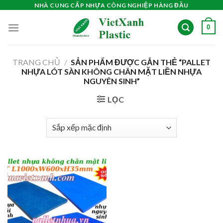
Skip
NHÀ CUNG CẤP NHỰA CÔNG NGHIỆP HÀNG ĐẦU
to
0
content
TRANG CHỦ
/
SẢN PHẨM ĐƯỢC GẮN THẺ “PALLET
NHỰA LÓT SÀN KHÔNG CHÂN MẶT LIỀN NHỰA
NGUYÊN SINH”
LỌC