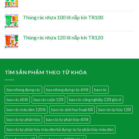
Thùng rác nhựa 100 lít nắp kín TR100
Thùng rác nhựa 120 lít nắp kín TR120
TÌM SẢN PHẨM THEO TỪ KHÓA
bao nilong đựng rác
bao nilong đựng rác 60 lít
bao rác
bao rác 60 lít
bao rác cuộn 120l
bao rác công nghiệp 120l giá rẻ
bao rác màu đen 120 lít
bao rác sinh học hoạt 60l
bao rác tự hủy 120l
bao rác tự phân hủy
bao rác tự phân hủy 60 lít
bao rác tự phân hủy màu đen túi đựng rác tự phân hủy màu đen