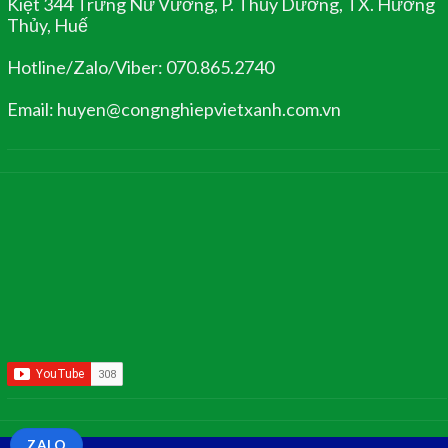
Kiệt 344 Trưng Nữ Vương, P. Thủy Dương, TX. Hương
Thủy, Huế
Hotline/Zalo/Viber: 070.865.2740
Email: huyen@congnghiepvietxanh.com.vn
ZALO