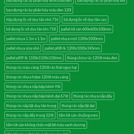
bao đựng rác tự phân hủy 60 lít màu đen
bao đựng rác tự phân hủy 60l
bao đựng rác tự phân hủy màu đen 120l
hộp đựng ốc vít duy tân nhỏ 716
kệ đựng ốc vít duy tân cao
kệ đựng ốc vít duy tân lớn 718
pallet lót sàn 600x600x100mm
pallet nhựa 1.1m x 1.1m
pallet nhựa mới 1200x1000mm
pallet nhựa size nhỏ
pallet pl08-lk 1200x1000x145mm
pallet pl09-lk 1100x1100x150mm
thùng chứa rác 120 lít màu đen
thùng rác màu vàng 120 lít rác thải nguy hại
thùng rác nhựa hdpe 120 lít màu vàng
thùng rác nhựa nắp bập bênh 9 lít
thùng rác nhựa nắp bập bênh đại 67 lít
thùng rác nhựa nắp đẩy
thùng rác nắp lật duy tân trung
thùng rác nắp lật đại
thùng rác nắp đẩy trung 22 lít
tấm lót sàn chuồng mèo
tấm lót sàn không chân mặt bít màu xanh dương