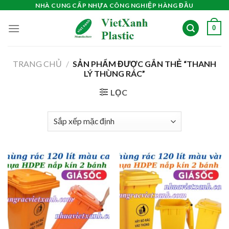
Skip
NHÀ CUNG CẤP NHỰA CÔNG NGHIỆP HÀNG ĐẦU
to
0
content
TRANG CHỦ
/
SẢN PHẨM ĐƯỢC GẮN THẺ “THANH
LÝ THÙNG RÁC”
LỌC