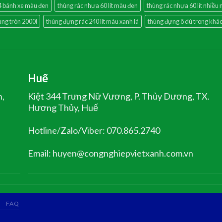
 4 bánh xe màu đen
thùng rác nhưa 60 lít màu đen
thùng rác nhựa 60 lít nhiều
ùng tròn 2000l
thùng đựng rác 240 lít màu xanh lá
thùng đựng ô dù trong khá
Huế
n,
Kiệt 344 Trưng Nữ Vương, P. Thủy Dương, TX.
Hương Thủy, Huế
Hotline/Zalo/Viber: 070.865.2740
Email: huyen@congnghiepvietxanh.com.vn
FAQ