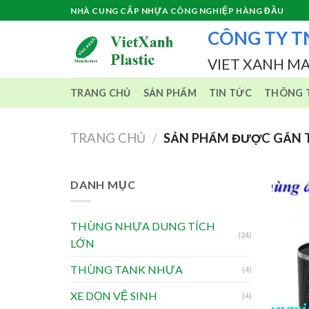
Skip
NHÀ CUNG CẤP NHỰA CÔNG NGHIỆP HÀNG ĐẦU
to
CÔNG TY T
content
VIET XANH M
TRANG CHỦ
SẢN PHẨM
TIN TỨC
THÔNG T
TRANG CHỦ
/
SẢN PHẨM ĐƯỢC GẮN T
DANH MỤC
THÙNG NHỰA DUNG TÍCH
(24)
LỚN
THÙNG TANK NHỰA
(4)
XE DỌN VỆ SINH
(4)