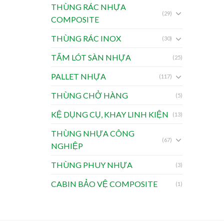
THÙNG RÁC NHỰA
(29)
COMPOSITE
THÙNG RÁC INOX
(30)
TẤM LÓT SÀN NHỰA
(25)
PALLET NHỰA
(117)
THÙNG CHỞ HÀNG
(5)
KỆ DỤNG CỤ, KHAY LINH KIỆN
(13)
THÙNG NHỰA CÔNG
(67)
NGHIỆP
THÙNG PHUY NHỰA
(3)
CABIN BẢO VỆ COMPOSITE
(1)