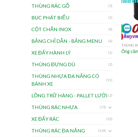
THÙNG RÁC GỖ
(3)
BỤC PHÁT BIỂU
(2)
CỘT CHẮN INOX
(8)
BẢNG CHỈ DẪN - BẢNG MENU
(6)
THÙNG Đ
Ống cắm 
XE ĐẨY HÀNH LÝ
(1)
THÙNG ĐỰNG DÙ
(2)
THÙNG NHỰA ĐA NĂNG CÓ
(11)
BÁNH XE
LỒNG TRỮ HÀNG - PALLET LƯỚI
(2)
THÙNG RÁC NHỰA
(73)
XE ĐẨY RÁC
(22)
THÙNG RÁC ĐA NĂNG
(124)