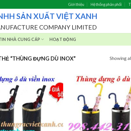
Giới thiệu
Hệ thống phân phối
T
NHH SẢN XUẤT VIỆT XANH
ANUFACTURE COMPANY LIMITED
IN NHÀ CUNG CẤP
HOẠT ĐỘNG
Showing all
HẺ “THÙNG ĐỰNG DÙ INOX”