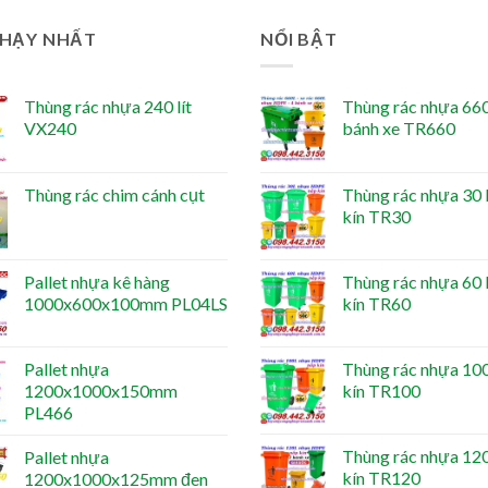
CHẠY NHẤT
NỔI BẬT
Thùng rác nhựa 240 lít
Thùng rác nhựa 660 
VX240
bánh xe TR660
Thùng rác chim cánh cụt
Thùng rác nhựa 30 l
kín TR30
Pallet nhựa kê hàng
Thùng rác nhựa 60 l
1000x600x100mm PL04LS
kín TR60
Pallet nhựa
Thùng rác nhựa 100 
1200x1000x150mm
kín TR100
PL466
Thùng rác nhựa 120 
Pallet nhựa
kín TR120
1200x1000x125mm đen