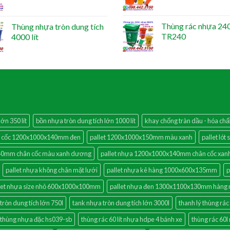
Thùng rác nhựa 240 
Thùng nhựa tròn dung tích
TR240
4000 lít
ớn 350 lít
bồn nhựa tròn dung tích lớn 1000 lít
khay chống tràn dầu - hóa ch
ân cốc 1200x1000x140mm đen
pallet 1200x1000x150mm màu xanh
pallet lót
140mm chân cốc màu xanh dương
pallet nhựa 1200x1000x140mm chân cốc xa
pallet nhựa không chân mặt lưới
pallet nhựa kê hàng 1000x600x135mm
p
let nhựa size nhỏ 600x1000x100mm
pallet nhựa đen 1300x1100x130mm hàng
tròn dung tích lớn 750l
tank nhựa tròn dung tích lớn 3000l
thanh lý thùng rác
thùng nhựa đặc hs039-sb
thùng rác 60 lít nhựa hdpe 4 bánh xe
thùng rác 60l