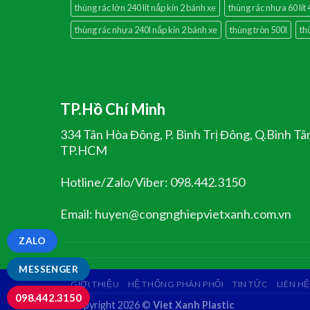
thùng rác lớn 240 lít nắp kín 2 bánh xe
thùng rác nhưa 60 lít
thùng rác nhựa 240l nắp kín 2 bánh xe
thùng tròn 500l
th
TP.Hồ Chí Minh
334 Tân Hòa Đông, P. Bình Trị Đông, Q.Bình Tâ
TP.HCM
Hotline/Zalo/Viber: 098.442.3150
Email: huyen@congnghiepvietxanh.com.vn
ZALO
MESSENGER
GIỚI THIỆU
HỆ THỐNG PHÂN PHỐI
TIN TỨC
LIÊN HỆ
098.442.3150
Copyright 2026 ©
Viet Xanh Plastic