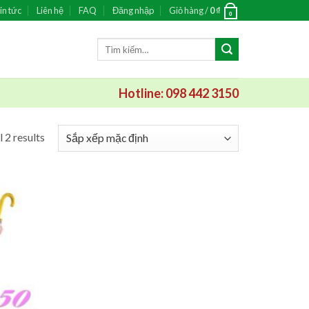
in tức
Liên hệ
FAQ
Đăng nhập
Giỏ hàng /
0
₫
0
Tìm
kiếm:
Hotline: 098 442 3150
 2 results