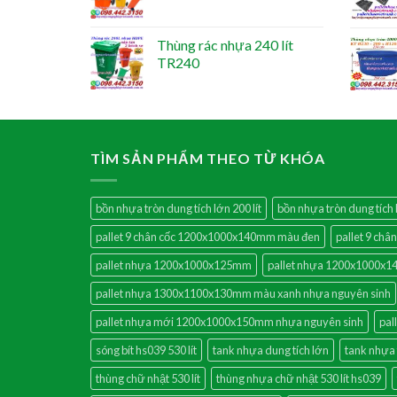
Thùng rác nhựa 240 lít
TR240
TÌM SẢN PHẨM THEO TỪ KHÓA
bồn nhựa tròn dung tích lớn 200 lít
bồn nhựa tròn dung tích l
pallet 9 chân cốc 1200x1000x140mm màu đen
pallet 9 ch
pallet nhựa 1200x1000x125mm
pallet nhựa 1200x1000x
pallet nhựa 1300x1100x130mm màu xanh nhựa nguyên sinh
pallet nhựa mới 1200x1000x150mm nhựa nguyên sinh
pal
sóng bít hs039 530 lít
tank nhựa dung tích lớn
tank nhựa 
thùng chữ nhật 530 lít
thùng nhựa chữ nhật 530 lít hs039