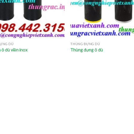
ỰNG DÙ
THÙNG ĐỰNG DÙ
ô dù viền inox
Thùng đựng ô dù