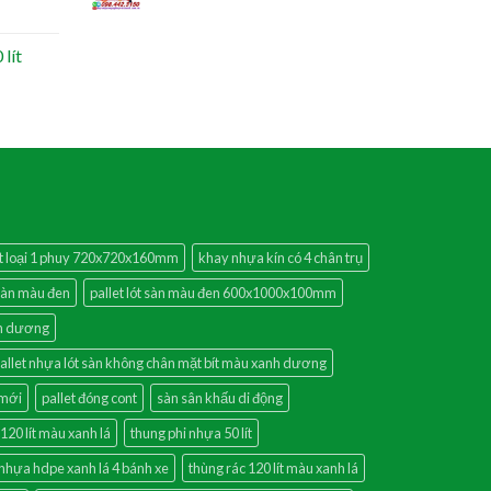
lít
ất loại 1 phuy 720x720x160mm
khay nhựa kín có 4 chân trụ
 sàn màu đen
pallet lót sàn màu đen 600x1000x100mm
nh dương
allet nhựa lót sàn không chân mặt bít màu xanh dương
 mới
pallet đóng cont
sàn sân khấu di động
 120 lít màu xanh lá
thung phi nhựa 50 lít
 nhựa hdpe xanh lá 4 bánh xe
thùng rác 120 lít màu xanh lá