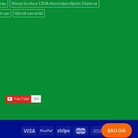
 màu
thùng rác nhựa 120 lít nhựa hdpe nắp kín 2 bánh xe
ch sạn
tấm lót sàn xe tải
BÁO GIÁ