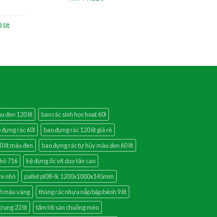
lít
u đen 120 lít
bao rác sinh học hoạt 60l
 đựng rác 60l
bao đựng rác 120 lít giá rẻ
0 lít màu đen
bao đựng rác tự hủy màu đen 60 lít
nhỏ 716
kệ đựng ốc vít duy tân cao
ze nhỏ
pallet pl08-lk 1200x1000x145mm
ít màu vàng
thùng rác nhựa nắp bập bênh 9 lít
rung 22 lít
tấm lót sàn chuồng mèo