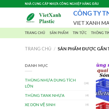
Skip
NHÀ CUNG CẤP NHỰA CÔNG NGHIỆP HÀNG ĐẦU
to
CÔNG TY T
content
VIET XANH M
TRANG CHỦ
SẢN PHẨM
TIN TỨC
THÔNG TI
TRANG CHỦ
/
SẢN PHẨM ĐƯỢC GẮN T
DANH MỤC
THÙNG NHỰA DUNG TÍCH
(24)
LỚN
THÙNG TANK NHỰA
(4)
XE DỌN VỆ SINH
(4)