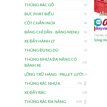
THÙNG RÁC GỖ
(3)
BỤC PHÁT BIỂU
(2)
CỘT CHẮN INOX
(8)
BẢNG CHỈ DẪN - BẢNG MENU
(6)
THÙNG N
Sóng nh
XE ĐẨY HÀNH LÝ
(1)
THÙNG ĐỰNG DÙ
(2)
THÙNG NHỰA ĐA NĂNG CÓ
(11)
BÁNH XE
LỒNG TRỮ HÀNG - PALLET LƯỚI
(2)
THÙNG RÁC NHỰA
(73)
XE ĐẨY RÁC
(22)
THÙNG RÁC ĐA NĂNG
(124)