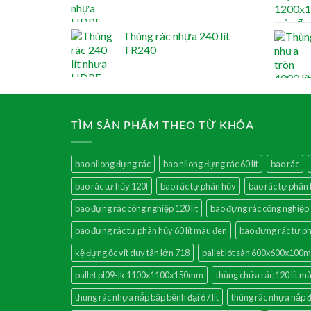
Thùng rác nhựa 240 lít
TR240
TÌM SẢN PHẨM THEO TỪ KHÓA
bao nilong đựng rác
bao nilong đựng rác 60 lít
bao rác
bao rác tự hủy 120l
bao rác tự phân hủy
bao rác tự phân h
bao đựng rác công nghiệp 120 lít
bao đựng rác công nghiệp
bao đựng rác tự phân hủy 60 lít màu đen
bao đựng rác tự ph
kệ đựng ốc vít duy tân lớn 718
pallet lót sàn 600x600x100
pallet pl09-lk 1100x1100x150mm
thùng chứa rác 120 lít m
thùng rác nhựa nắp bập bênh đại 67 lít
thùng rác nhựa nắp 