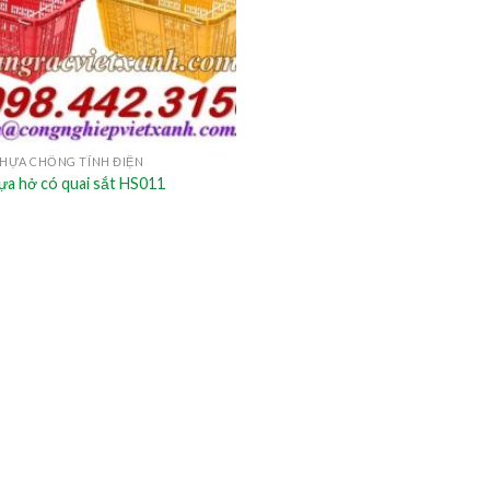
HỰA CHỐNG TĨNH ĐIỆN
ựa hở có quai sắt HS011