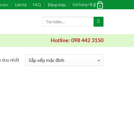
Giỏ hàng /
n tức
Liên hệ
FAQ
Đăng nhập
0
₫
0
Tìm
kiếm:
Hotline: 098 442 3150
ả duy nhất