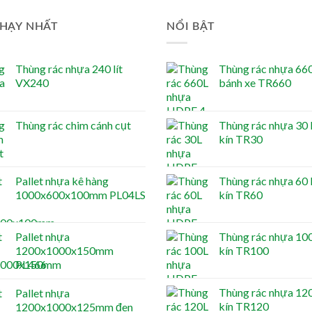
HẠY NHẤT
NỔI BẬT
Thùng rác nhựa 240 lít
Thùng rác nhựa 660 
VX240
bánh xe TR660
Thùng rác chim cánh cụt
Thùng rác nhựa 30 l
kín TR30
Pallet nhựa kê hàng
Thùng rác nhựa 60 l
1000x600x100mm PL04LS
kín TR60
Pallet nhựa
Thùng rác nhựa 100 
1200x1000x150mm
kín TR100
PL466
Thùng rác nhựa 120 
Pallet nhựa
kín TR120
1200x1000x125mm đen