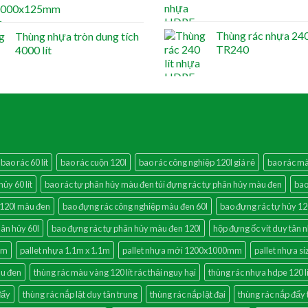
Thùng rác nhựa 240 
Thùng nhựa tròn dung tích
TR240
4000 lít
bao rác 60 lít
bao rác cuộn 120l
bao rác công nghiệp 120l giá rẻ
bao rác mà
ủy 60 lít
bao rác tự phân hủy màu đen túi đựng rác tự phân hủy màu đen
bao
 120l màu đen
bao đựng rác công nghiệp màu đen 60l
bao đựng rác tự hủy 12
ân hủy 60l
bao đựng rác tự phân hủy màu đen 120l
hộp đựng ốc vít duy tân 
mm
pallet nhựa 1.1m x 1.1m
pallet nhựa mới 1200x1000mm
pallet nhựa si
àu đen
thùng rác màu vàng 120 lít rác thải nguy hại
thùng rác nhựa hdpe 120 l
đẩy
thùng rác nắp lật duy tân trung
thùng rác nắp lật đại
thùng rác nắp đẩy t