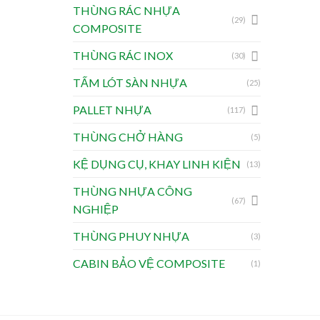
THÙNG RÁC NHỰA
(29)
COMPOSITE
THÙNG RÁC INOX
(30)
TẤM LÓT SÀN NHỰA
(25)
PALLET NHỰA
(117)
THÙNG CHỞ HÀNG
(5)
KỆ DỤNG CỤ, KHAY LINH KIỆN
(13)
THÙNG NHỰA CÔNG
(67)
NGHIỆP
THÙNG PHUY NHỰA
(3)
CABIN BẢO VỆ COMPOSITE
(1)