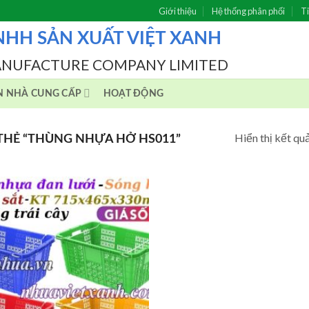
Giới thiệu
Hệ thống phân phối
Ti
NHH SẢN XUẤT VIỆT XANH
ANUFACTURE COMPANY LIMITED
N NHÀ CUNG CẤP
HOẠT ĐỘNG
Hiển thị kết qu
HẺ “THÙNG NHỰA HỞ HS011”