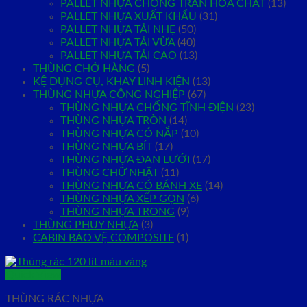
PALLET NHỰA CHỐNG TRÀN HÓA CHẤT
(13)
PALLET NHỰA XUẤT KHẨU
(31)
PALLET NHỰA TẢI NHẸ
(50)
PALLET NHỰA TẢI VỪA
(40)
PALLET NHỰA TẢI CAO
(13)
THÙNG CHỞ HÀNG
(5)
KỆ DỤNG CỤ, KHAY LINH KIỆN
(13)
THÙNG NHỰA CÔNG NGHIỆP
(67)
THÙNG NHỰA CHỐNG TĨNH ĐIỆN
(23)
THÙNG NHỰA TRÒN
(14)
THÙNG NHỰA CÓ NẮP
(10)
THÙNG NHỰA BÍT
(17)
THÙNG NHỰA ĐAN LƯỚI
(17)
THÙNG CHỮ NHẬT
(11)
THÙNG NHỰA CÓ BÁNH XE
(14)
THÙNG NHỰA XẾP GỌN
(6)
THÙNG NHỰA TRONG
(9)
THÙNG PHUY NHỰA
(3)
CABIN BẢO VỆ COMPOSITE
(1)
Quick View
THÙNG RÁC NHỰA