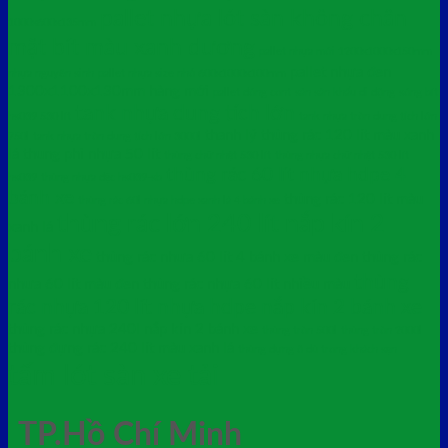
pallet nhựa lót sàn không chân
1000x600x135mm
mặt bít màu xanh dương
pallet nhựa mới 1200x1000x150mm
pallet nhựa đen
nhựa nguyên sinh
pallet nhựa size nhỏ 600x1000x100mm
1300x1100x130mm hàng mới
pallet đóng cont
sàn sân khấu di động
sóng bít
tank nhựa dung tích lớn
hs039 530 lít
tank nhựa tròn dung tích lớn
thanh lý thùng rác 120 lít màu xanh
750l
tank nhựa tròn dung tích lớn 3000l
lá
thung phi nhựa 50 lít
thùng chữ nhật 530 lít
thùng nhựa chữ nhật 530 lít
thùng rác 60 lít nhựa hdpe 4
hs039
thùng nhựa đặc hs039-sb
bánh xe
thùng rác 120 lít màu
thùng rác 60l nhựa hdpe xanh lá 4 bánh xe
thùng rác lớn 240 lít nắp kín 2
xanh lá
bánh xe
thùng rác nhưa 60 lít 4 bánh xe màu đen
thùng rác
thùng
nhưa 60 lít màu đen
thùng rác nhựa 60 lít nhiều màu
rác nhựa 120 lít nhựa hdpe nắp kín 2 bánh xe
thùng rác nhựa 240l nắp kín 2 bánh xe
thùng tròn 500l
thùng tròn 2000l
thùng đựng rác 240 lít màu xanh lá
thùng đựng ô dù trong khách sạn
tấm lót sàn xe tải
TP.Hồ Chí Minh