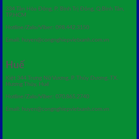
334 Tân Hòa Đông, P. Bình Trị Đông, Q.Bình Tân,
TP.HCM
Hotline/Zalo/Viber: 098.442.3150
Email: huyen@congnghiepvietxanh.com.vn
Huế
Kiệt 344 Trưng Nữ Vương, P. Thủy Dương, TX.
Hương Thủy, Huế
Hotline/Zalo/Viber: 070.865.2740
Email: huyen@congnghiepvietxanh.com.vn