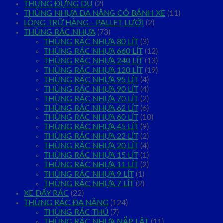
THÙNG ĐỰNG DÙ
(2)
THÙNG NHỰA ĐA NĂNG CÓ BÁNH XE
(11)
LỒNG TRỮ HÀNG - PALLET LƯỚI
(2)
THÙNG RÁC NHỰA
(73)
THÙNG RÁC NHỰA 80 LÍT
(3)
THÙNG RÁC NHỰA 660 LÍT
(12)
THÙNG RÁC NHỰA 240 LÍT
(13)
THÙNG RÁC NHỰA 120 LÍT
(19)
THÙNG RÁC NHỰA 95 LÍT
(4)
THÙNG RÁC NHỰA 90 LÍT
(4)
THÙNG RÁC NHỰA 70 LÍT
(2)
THÙNG RÁC NHỰA 62 LÍT
(6)
THÙNG RÁC NHỰA 60 LÍT
(10)
THÙNG RÁC NHỰA 45 LÍT
(9)
THÙNG RÁC NHỰA 22 LÍT
(2)
THÙNG RÁC NHỰA 20 LÍT
(4)
THÙNG RÁC NHỰA 15 LÍT
(1)
THÙNG RÁC NHỰA 11 LÍT
(2)
THÙNG RÁC NHỰA 9 LÍT
(1)
THÙNG RÁC NHỰA 7 LÍT
(2)
XE ĐẨY RÁC
(22)
THÙNG RÁC ĐA NĂNG
(124)
THÙNG RÁC THÚ
(7)
THÙNG RÁC NHỰA NẮP LẬT
(11)