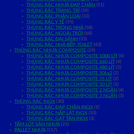
THÙNG RÁC NHỰA ĐẠP CHÂN
(11)
THÙNG RÁC TRANG TRÍ
(39)
THÙNG RÁC PHÂN LOẠI
(33)
THÙNG RÁC Y TẾ
(35)
THÙNG RÁC TRONG NHÀ
(58)
THÙNG RÁC NGOÀI TRỜI
(68)
THÙNG RÁC ĐẠI SẢNH
(33)
THÙNG RÁC NHÀ BẾP, TOILET
(43)
THÙNG RÁC NHỰA COMPOSITE
(29)
THÙNG RÁC NHỰA COMPOSITE 1000 LÍT
(4)
THÙNG RÁC NHỰA COMPOSITE 660 LÍT
(4)
THÙNG RÁC NHỰA COMPOSITE 480 LÍT
(2)
THÙNG RÁC NHỰA COMPOSITE 50Lx2
(2)
THÙNG RÁC NHỰA COMPOSITE 55 LÍT
(2)
THÙNG RÁC NHỰA COMPOSITE 50 LÍT
(1)
THÙNG RÁC NHỰA COMPOSITE 2 NGĂN
(4)
THÙNG RÁC NHỰA COMPOSITE 3 NGĂN
(3)
THÙNG RÁC INOX
(30)
THÙNG RÁC ĐẠP CHÂN INOX
(1)
THÙNG RÁC NẮP LẬT INOX
(10)
THÙNG RÁC GẠT TÀN INOX
(3)
TẤM LÓT SÀN NHỰA
(25)
PALLET NHỰA
(117)