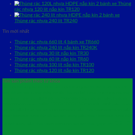
Thùng
rác nhựa 120 lít nắp kín TR120
Thùng rác nhựa 240 lít TR240
Tin mới nhất
Thùng rác nhựa 660 lít 4 bánh xe TR660
Thùng rác nhựa 240 lít nắp kín TR240K
Thùng rác nhựa 30 lít nắp kín TR30
Thùng rác nhựa 60 lít nắp kín TR60
Thùng rác nhựa 100 lít nắp kín TR100
Thùng rác nhựa 120 lít nắp kín TR120
Tìm sản phẩm theo từ khóa
bồn nhựa tròn dung tích lớn 200 lít
bồn nhựa tròn dung tích lớn 350 lít
bồn nhựa tròn
dung tích lớn 1000 lít
khay chống tràn dầu - hóa chất loại 1 phuy 720x720x160mm
khay
nhựa kín có 4 chân trụ
pallet 9 chân cốc 1200x1000x140mm màu đen
pallet 9 chân cốc
pallet 1200x1000x150mm màu xanh
1200x1000x140mm đen
pallet lót sàn
màu đen
pallet lót sàn màu đen 600x1000x100mm
pallet nhựa 1200x1000x125mm
pallet
nhựa 1200x1000x140mm chân cốc màu xanh dương
pallet nhựa 1200x1000x140mm chân
pallet
cốc xanh dương
pallet nhựa 1300x1100x130mm màu xanh nhựa nguyên sinh
nhựa không chân mặt lưới
pallet nhựa kê hàng