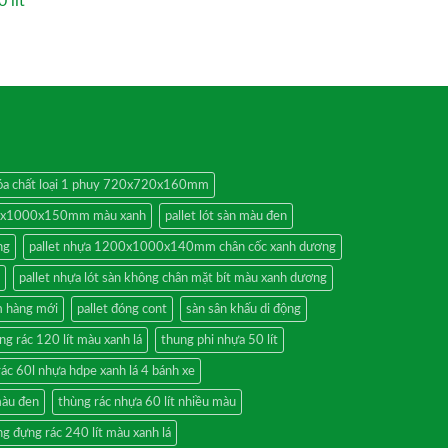
 lít
 hóa chất loại 1 phuy 720x720x160mm
00x1000x150mm màu xanh
pallet lót sàn màu đen
ng
pallet nhựa 1200x1000x140mm chân cốc xanh dương
pallet nhựa lót sàn không chân mặt bít màu xanh dương
 hàng mới
pallet đóng cont
sàn sân khấu di động
ng rác 120 lít màu xanh lá
thung phi nhựa 50 lít
rác 60l nhựa hdpe xanh lá 4 bánh xe
màu đen
thùng rác nhựa 60 lít nhiều màu
g đựng rác 240 lít màu xanh lá