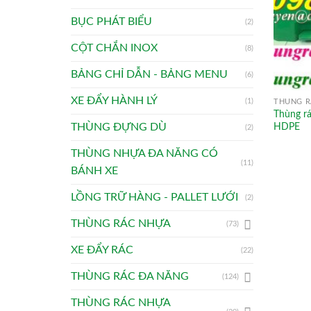
BỤC PHÁT BIỂU
(2)
CỘT CHẮN INOX
(8)
BẢNG CHỈ DẪN - BẢNG MENU
(6)
XE ĐẨY HÀNH LÝ
(1)
THÙNG R
Thùng rá
HDPE
THÙNG ĐỰNG DÙ
(2)
THÙNG NHỰA ĐA NĂNG CÓ
(11)
BÁNH XE
LỒNG TRỮ HÀNG - PALLET LƯỚI
(2)
THÙNG RÁC NHỰA
(73)
XE ĐẨY RÁC
(22)
THÙNG RÁC ĐA NĂNG
(124)
THÙNG RÁC NHỰA