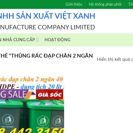
Giới thiệu
Hệ thống phân phối
Ti
NHH SẢN XUẤT VIỆT XANH
ANUFACTURE COMPANY LIMITED
N NHÀ CUNG CẤP
HOẠT ĐỘNG
HẺ “THÙNG RÁC ĐẠP CHÂN 2 NGĂN
Hiển thị kết quả 