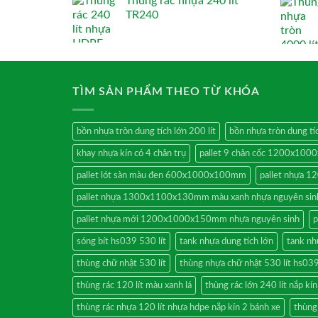
Thùng rác nhựa 240 lít
TR240
TÌM SẢN PHẨM THEO TỪ KHÓA
bồn nhựa tròn dung tích lớn 200 lít
bồn nhựa tròn dung tíc
khay nhựa kín có 4 chân trụ
pallet 9 chân cốc 1200x10
pallet lót sàn màu đen 600x1000x100mm
pallet nhựa
pallet nhựa 1300x1100x130mm màu xanh nhựa nguyên sin
pallet nhựa mới 1200x1000x150mm nhựa nguyên sinh
p
sóng bít hs039 530 lít
tank nhựa dung tích lớn
tank nh
thùng chữ nhật 530 lít
thùng nhựa chữ nhật 530 lít hs03
thùng rác 120 lít màu xanh lá
thùng rác lớn 240 lít nắp kí
thùng rác nhựa 120 lít nhựa hdpe nắp kín 2 bánh xe
thùng