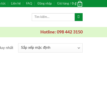
n tức
Liên hệ
FAQ
Đăng nhập
Giỏ hàng /
0
₫
0
Tìm
kiếm:
Hotline: 098 442 3150
duy nhất