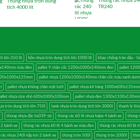
Thùng rác nhựa 240
Thùng nhựa tròn dung
TR240
tích 4000 lít
h lớn 350 lít
bồn nhựa tròn dung tích lớn 1000 lít
khay chống tràn dầu -
00x140mm màu đen
pallet 9 chân cốc 1200x1000x140mm đen
pallet 12
 1200x1000x125mm
pallet nhựa 1200x1000x140mm chân cốc màu xanh dươ
h
pallet nhựa không chân mặt lưới
pallet nhựa kê hàng 1000x600x135mm
allet nhựa size nhỏ 600x1000x100mm
pallet nhựa đen 1300x1100x130mm
ựa tròn dung tích lớn 750l
tank nhựa tròn dung tích lớn 3000l
thanh lý thù
9
thùng nhựa đặc hs039-sb
thùng rác 60 lít nhựa hdpe 4 bánh xe
thùng 
n 2 bánh xe
thùng rác nhưa 60 lít 4 bánh xe màu đen
thùng rác nhưa 60 lít 
 rác nhựa 240l nắp kín 2 bánh xe
thùng tròn 500l
thùng tròn 2000l
thùn