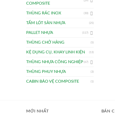
(29)
COMPOSITE
THÙNG RÁC INOX
(30)
TẤM LÓT SÀN NHỰA
(25)
PALLET NHỰA
(117)
THÙNG CHỞ HÀNG
(5)
KỆ DỤNG CỤ, KHAY LINH KIỆN
(13)
THÙNG NHỰA CÔNG NGHIỆP
(67)
THÙNG PHUY NHỰA
(3)
CABIN BẢO VỆ COMPOSITE
(1)
MỚI NHẤT
BÁN C