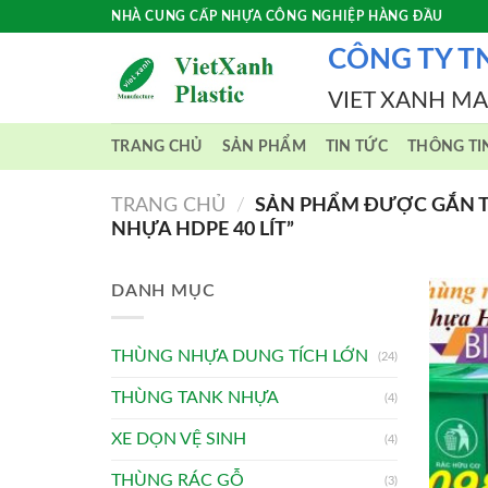
Skip
NHÀ CUNG CẤP NHỰA CÔNG NGHIỆP HÀNG ĐẦU
to
CÔNG TY T
content
VIET XANH M
TRANG CHỦ
SẢN PHẨM
TIN TỨC
THÔNG TI
TRANG CHỦ
/
SẢN PHẨM ĐƯỢC GẮN T
NHỰA HDPE 40 LÍT”
DANH MỤC
THÙNG NHỰA DUNG TÍCH LỚN
(24)
THÙNG TANK NHỰA
(4)
XE DỌN VỆ SINH
(4)
THÙNG RÁC GỖ
(3)