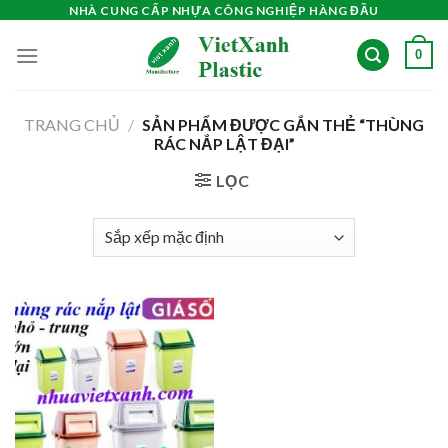
Skip
NHÀ CUNG CẤP NHỰA CÔNG NGHIỆP HÀNG ĐẦU
to
0
content
TRANG CHỦ
/
SẢN PHẨM ĐƯỢC GẮN THẺ “THÙNG
RÁC NẮP LẬT ĐẠI”
LỌC