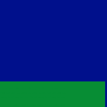
bao rác tự phân hủy
 rác tự hủy 120l
bao rác tự
 120l màu đen
bao đựng rác công nghiệp màu đen 60l
bao
 đựng ốc vít duy tân nhỏ 716
kệ đựng ốc vít duy tân cao
e nhỏ
pallet pl08-lk 1200x1000x145mm
pallet pl09-