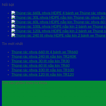
Nổi bật
Thùng rác nhựa 
Thùng rác nhựa 30 l
Thùng rác nhựa 60 l
Thùng r
Thùng r
Thùng 
Tin mới nhất
Thùng rác nhựa 660 lít 4 bánh xe TR660
Thùng rác nhựa 240 lít nắp kín TR240K
Thùng rác nhựa 30 lít nắp kín TR30
Thùng rác nhựa 60 lít nắp kín TR60
Thùng rác nhựa 100 lít nắp kín TR100
Thùng rác nhựa 120 lít nắp kín TR120
Tìm sản phẩm theo từ khóa
bao nilong đựng rác
bao rác
bao nilong đựng rác 60 lít
bao rác 60 lít
bao rác c
phân hủy 60 lít
bao rác tự phân hủy màu đen túi đựng rác tự phân hủy màu đen
bao đựng rá
đựng rác tự hủy 120 lít màu đen
bao đựng rác tự hủy màu đen 60 lít
bao đựng rác tự phân 
pallet lót sàn 600x600x100mm
kệ đựng ốc vít duy tân lớn 718
pall