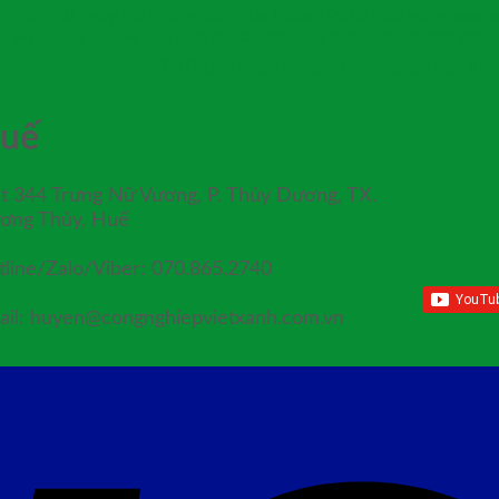
t rác thải nguy hại
thùng rác nhựa hdpe 120 lít màu vàng
thùng rác
tấm lót sàn chuồng mèo
tấm lót sàn khô
ại
thùng rác nắp đẩy trung 22 lít
 600x1000x35mm
tấm nhựa lót sàn không chân mặt lướ
uế
ệt 344 Trưng Nữ Vương, P. Thủy Dương, TX.
ơng Thủy, Huế
tline/Zalo/Viber: 070.865.2740
ail: huyen@congnghiepvietxanh.com.vn