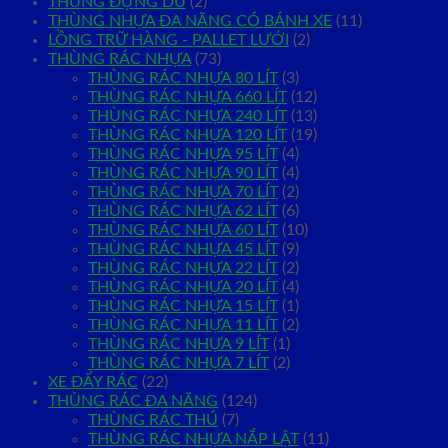
THÙNG ĐỰNG DÙ
(2)
THÙNG NHỰA ĐA NĂNG CÓ BÁNH XE
(11)
LỒNG TRỮ HÀNG - PALLET LƯỚI
(2)
THÙNG RÁC NHỰA
(73)
THÙNG RÁC NHỰA 80 LÍT
(3)
THÙNG RÁC NHỰA 660 LÍT
(12)
THÙNG RÁC NHỰA 240 LÍT
(13)
THÙNG RÁC NHỰA 120 LÍT
(19)
THÙNG RÁC NHỰA 95 LÍT
(4)
THÙNG RÁC NHỰA 90 LÍT
(4)
THÙNG RÁC NHỰA 70 LÍT
(2)
THÙNG RÁC NHỰA 62 LÍT
(6)
THÙNG RÁC NHỰA 60 LÍT
(10)
THÙNG RÁC NHỰA 45 LÍT
(9)
THÙNG RÁC NHỰA 22 LÍT
(2)
THÙNG RÁC NHỰA 20 LÍT
(4)
THÙNG RÁC NHỰA 15 LÍT
(1)
THÙNG RÁC NHỰA 11 LÍT
(2)
THÙNG RÁC NHỰA 9 LÍT
(1)
THÙNG RÁC NHỰA 7 LÍT
(2)
XE ĐẨY RÁC
(22)
THÙNG RÁC ĐA NĂNG
(124)
THÙNG RÁC THÚ
(7)
THÙNG RÁC NHỰA NẮP LẬT
(11)