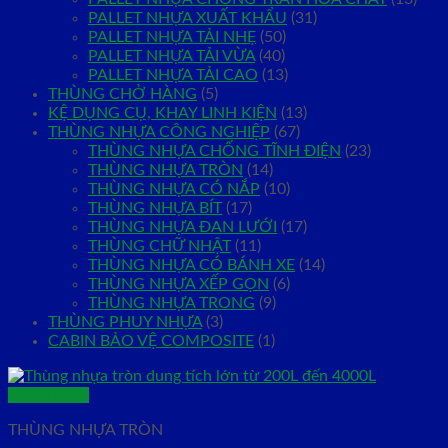
PALLET NHỰA XUẤT KHẨU
(31)
PALLET NHỰA TẢI NHẸ
(50)
PALLET NHỰA TẢI VỪA
(40)
PALLET NHỰA TẢI CAO
(13)
THÙNG CHỞ HÀNG
(5)
KỆ DỤNG CỤ, KHAY LINH KIỆN
(13)
THÙNG NHỰA CÔNG NGHIỆP
(67)
THÙNG NHỰA CHỐNG TĨNH ĐIỆN
(23)
THÙNG NHỰA TRÒN
(14)
THÙNG NHỰA CÓ NẮP
(10)
THÙNG NHỰA BÍT
(17)
THÙNG NHỰA ĐAN LƯỚI
(17)
THÙNG CHỮ NHẬT
(11)
THÙNG NHỰA CÓ BÁNH XE
(14)
THÙNG NHỰA XẾP GỌN
(6)
THÙNG NHỰA TRONG
(9)
THÙNG PHUY NHỰA
(3)
CABIN BẢO VỆ COMPOSITE
(1)
Quick View
THÙNG NHỰA TRÒN