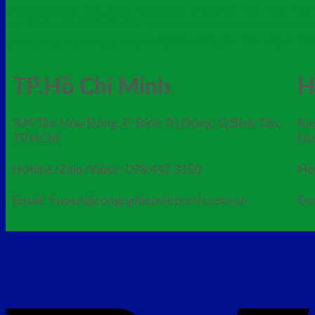
thùng rác màu vàng 120 lí
lk 1100x1100x150mm
thùng chứa rác 120 lít màu đen
thùng rác nhựa nắp đẩy
67 lít
thùng rác nắp lật duy tân trung
thùng rác nắp lật đ
tấm nhựa lót sàn
sàn mặt lưới xanh nguyên sinh
TP.Hồ Chí Minh
H
334 Tân Hòa Đông, P. Bình Trị Đông, Q.Bình Tân,
Ki
TP.HCM
Hư
Hotline/Zalo/Viber: 098.442.3150
Ho
Email: huyen@congnghiepvietxanh.com.vn
Em