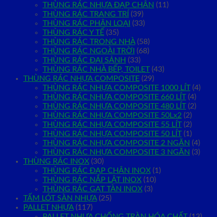
THÙNG RÁC NHỰA ĐẠP CHÂN
(11)
THÙNG RÁC TRANG TRÍ
(39)
THÙNG RÁC PHÂN LOẠI
(33)
THÙNG RÁC Y TẾ
(35)
THÙNG RÁC TRONG NHÀ
(58)
THÙNG RÁC NGOÀI TRỜI
(68)
THÙNG RÁC ĐẠI SẢNH
(33)
THÙNG RÁC NHÀ BẾP, TOILET
(43)
THÙNG RÁC NHỰA COMPOSITE
(29)
THÙNG RÁC NHỰA COMPOSITE 1000 LÍT
(4)
THÙNG RÁC NHỰA COMPOSITE 660 LÍT
(4)
THÙNG RÁC NHỰA COMPOSITE 480 LÍT
(2)
THÙNG RÁC NHỰA COMPOSITE 50Lx2
(2)
THÙNG RÁC NHỰA COMPOSITE 55 LÍT
(2)
THÙNG RÁC NHỰA COMPOSITE 50 LÍT
(1)
THÙNG RÁC NHỰA COMPOSITE 2 NGĂN
(4)
THÙNG RÁC NHỰA COMPOSITE 3 NGĂN
(3)
THÙNG RÁC INOX
(30)
THÙNG RÁC ĐẠP CHÂN INOX
(1)
THÙNG RÁC NẮP LẬT INOX
(10)
THÙNG RÁC GẠT TÀN INOX
(3)
TẤM LÓT SÀN NHỰA
(25)
PALLET NHỰA
(117)
PALLET NHỰA CHỐNG TRÀN HÓA CHẤT
(13)