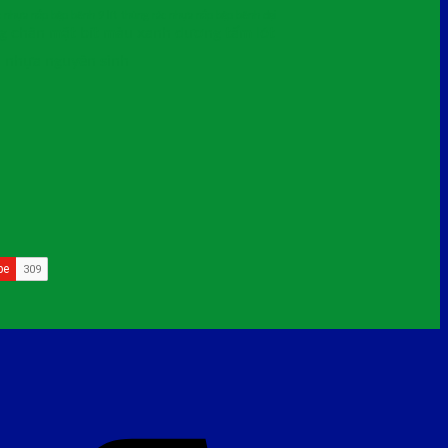
 nhựa nắp bập bênh 9 lít
thùng rác nhựa nắp bập bênh đại
ng chân mặt bít màu xanh dương
tấm lót
i nhựa nguyên sinh