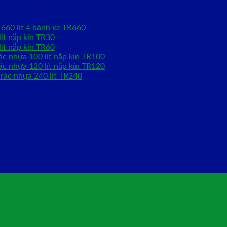
660 lít 4 bánh xe TR660
ít nắp kín TR30
ít nắp kín TR60
ác nhựa 100 lít nắp kín TR100
ác nhựa 120 lít nắp kín TR120
rác nhựa 240 lít TR240
uộn 120l
bao rác công nghiệp 120l giá rẻ
bao rác màu đen 120 lít
bao rác sinh học hoạt 60l
bao
c 60l
bao đựng rác 120 lít giá rẻ
bao đựng rác công nghiệp 120 lít
bao đựng rác công nghiệp
hủy 60 lít màu đen
bao đựng rác tự phân hủy 60l
bao đựng rác tự phân hủy màu đen 120l
hộp
pallet nhựa siz
et nhựa 1.1m x 1.1m
pallet nhựa mới 1200x1000mm