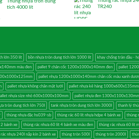
Thùng rác nhựa 240
Thùng nhựa tròn dung
TR240
tích 4000 lít
h lớn 350 lít
bồn nhựa tròn dung tích lớn 1000 lít
khay chống tràn dầu -
00x140mm màu đen
pallet 9 chân cốc 1200x1000x140mm đen
pallet 12
 1200x1000x125mm
pallet nhựa 1200x1000x140mm chân cốc màu xanh dươ
h
pallet nhựa không chân mặt lưới
pallet nhựa kê hàng 1000x600x135mm
allet nhựa size nhỏ 600x1000x100mm
pallet nhựa đen 1300x1100x130mm
ựa tròn dung tích lớn 750l
tank nhựa tròn dung tích lớn 3000l
thanh lý thù
9
thùng nhựa đặc hs039-sb
thùng rác 60 lít nhựa hdpe 4 bánh xe
thùng 
n 2 bánh xe
thùng rác nhưa 60 lít 4 bánh xe màu đen
thùng rác nhưa 60 lít 
 rác nhựa 240l nắp kín 2 bánh xe
thùng tròn 500l
thùng tròn 2000l
thùn