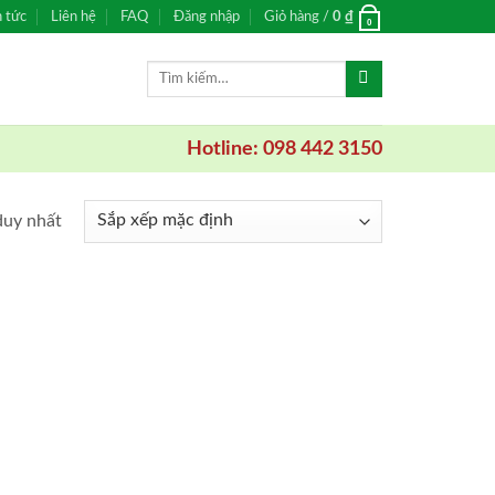
n tức
Liên hệ
FAQ
Đăng nhập
Giỏ hàng /
0
₫
0
Tìm
kiếm:
Hotline: 098 442 3150
duy nhất