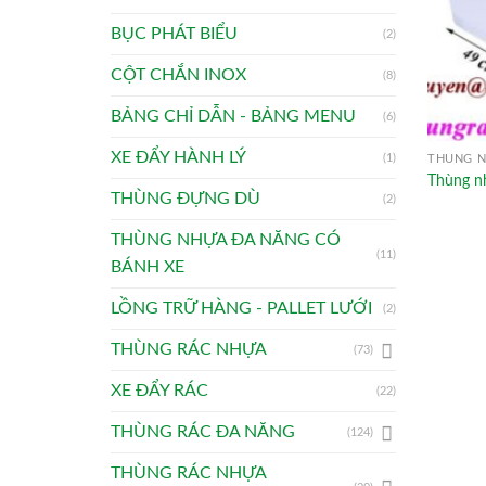
BỤC PHÁT BIỂU
(2)
CỘT CHẮN INOX
(8)
BẢNG CHỈ DẪN - BẢNG MENU
(6)
XE ĐẨY HÀNH LÝ
(1)
THÙNG N
Thùng nh
THÙNG ĐỰNG DÙ
(2)
THÙNG NHỰA ĐA NĂNG CÓ
(11)
BÁNH XE
LỒNG TRỮ HÀNG - PALLET LƯỚI
(2)
THÙNG RÁC NHỰA
(73)
XE ĐẨY RÁC
(22)
THÙNG RÁC ĐA NĂNG
(124)
THÙNG RÁC NHỰA