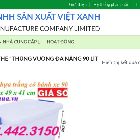
Giới thiệu
Hệ thống phân phối
Ti
NHH SẢN XUẤT VIỆT XANH
ANUFACTURE COMPANY LIMITED
N NHÀ CUNG CẤP
HOẠT ĐỘNG
Ẻ “THÙNG VUÔNG ĐA NĂNG 90 LÍT
Hiển thị kết quả 