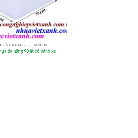
HỰA ĐA NĂNG CÓ BÁNH XE
ựa đa năng 90 lít có bánh xe