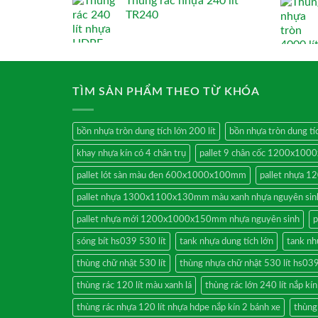
Thùng rác nhựa 240 lít
TR240
TÌM SẢN PHẨM THEO TỪ KHÓA
bồn nhựa tròn dung tích lớn 200 lít
bồn nhựa tròn dung tíc
khay nhựa kín có 4 chân trụ
pallet 9 chân cốc 1200x10
pallet lót sàn màu đen 600x1000x100mm
pallet nhựa
pallet nhựa 1300x1100x130mm màu xanh nhựa nguyên sin
pallet nhựa mới 1200x1000x150mm nhựa nguyên sinh
p
sóng bít hs039 530 lít
tank nhựa dung tích lớn
tank nh
thùng chữ nhật 530 lít
thùng nhựa chữ nhật 530 lít hs03
thùng rác 120 lít màu xanh lá
thùng rác lớn 240 lít nắp kí
thùng rác nhựa 120 lít nhựa hdpe nắp kín 2 bánh xe
thùng