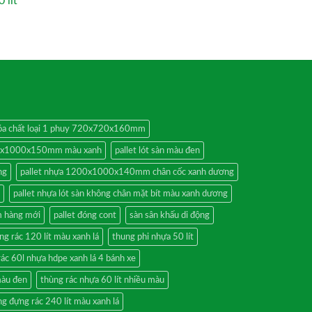
 lít
 hóa chất loại 1 phuy 720x720x160mm
00x1000x150mm màu xanh
pallet lót sàn màu đen
ng
pallet nhựa 1200x1000x140mm chân cốc xanh dương
pallet nhựa lót sàn không chân mặt bít màu xanh dương
 hàng mới
pallet đóng cont
sàn sân khấu di động
ng rác 120 lít màu xanh lá
thung phi nhựa 50 lít
rác 60l nhựa hdpe xanh lá 4 bánh xe
màu đen
thùng rác nhựa 60 lít nhiều màu
g đựng rác 240 lít màu xanh lá