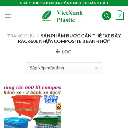
Skip
NHÀ CUNG CẤP NHỰA CÔNG NGHIỆP HÀNG ĐẦU
to
0
content
TRANG CHỦ
/
SẢN PHẨM ĐƯỢC GẮN THẺ “XE ĐẨY
RÁC 660L NHỰA COMPOSITE 3 BÁNH HƠI”
LỌC