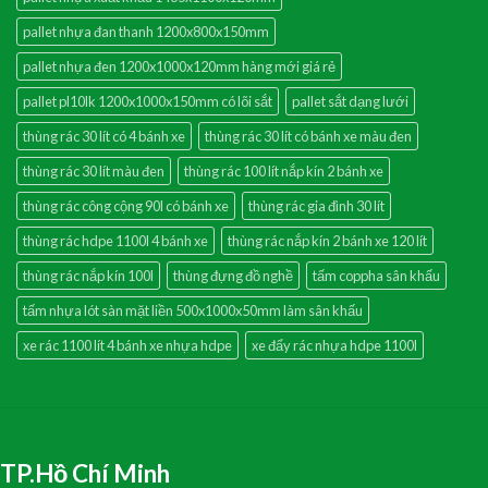
pallet nhựa đan thanh 1200x800x150mm
pallet nhựa đen 1200x1000x120mm hàng mới giá rẻ
pallet pl10lk 1200x1000x150mm có lõi sắt
pallet sắt dạng lưới
thùng rác 30 lít có 4 bánh xe
thùng rác 30 lít có bánh xe màu đen
thùng rác 30 lít màu đen
thùng rác 100 lít nắp kín 2 bánh xe
thùng rác công cộng 90l có bánh xe
thùng rác gia đình 30 lít
thùng rác hdpe 1100l 4 bánh xe
thùng rác nắp kín 2 bánh xe 120 lít
thùng rác nắp kín 100l
thùng đựng đồ nghề
tấm coppha sân khấu
tấm nhựa lót sàn mặt liền 500x1000x50mm làm sân khấu
xe rác 1100 lít 4 bánh xe nhựa hdpe
xe đẩy rác nhựa hdpe 1100l
TP.Hồ Chí Minh