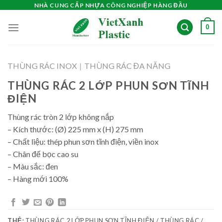
Skip
NHÀ CUNG CẤP NHỰA CÔNG NGHIỆP HÀNG ĐẦU
to
0
content
THÙNG RÁC INOX
|
THÙNG RÁC ĐA NĂNG
THÙNG RÁC 2 LỚP PHUN SƠN TĨNH
ĐIỆN
Thùng rác tròn 2 lớp không nắp
– Kích thước: (Ø) 225 mm x (H) 275 mm
– Chất liệu: thép phun sơn tĩnh điện, viền inox
– Chân đế bọc cao su
– Màu sắc: đen
– Hàng mới 100%
THẺ:
THÙNG RÁC 2 LỚP PHUN SƠN TĨNH ĐIỆN / THÙNG RÁC /