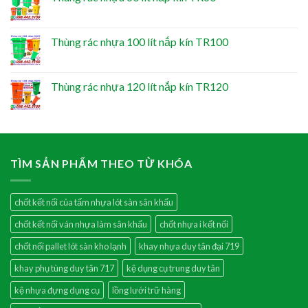
Thùng rác nhựa 100 lít nắp kín TR100
Thùng rác nhựa 120 lít nắp kín TR120
TÌM SẢN PHẨM THEO TỪ KHÓA
chốt kết nối của tấm nhựa lót sàn sân khấu
chốt kết nối ván nhựa làm sân khấu
chốt nhựa i kết nối
chốt nối pallet lót sàn kho lạnh
khay nhựa duy tân đại 719
khay phụ tùng duy tân 717
kệ dụng cụ trung duy tân
kệ nhựa đựng dụng cụ
lồng lưới trữ hàng