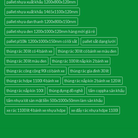
pallet nhựa xuất khẩu 1200x800x120mm
pallet nhựa xuất khẩu 1465x1100x120mm
pallet nhựa đan thanh 1200x800x150mm
pallet nhựa đen 1200x1000x120mm hàng mới giá rẻ
pallet pl10lk 1200x1000x150mm có lõi sắt
pallet sắt dạng lưới
thùng rác 30 lít có 4 bánh xe
thùng rác 30 lít có bánh xe màu đen
thùng rác 30 lít màu đen
thùng rác 100 lít nắp kín 2 bánh xe
thùng rác công cộng 90l có bánh xe
thùng rác gia đình 30 lít
thùng rác hdpe 1100l 4 bánh xe
thùng rác nắp kín 2 bánh xe 120 lít
thùng rác nắp kín 100l
thùng đựng đồ nghề
tấm coppha sân khấu
tấm nhựa lót sàn mặt liền 500x1000x50mm làm sân khấu
xe rác 1100 lít 4 bánh xe nhựa hdpe
xe đẩy rác nhựa hdpe 1100l