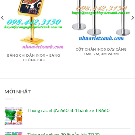
CỘT CHẮN INOX DÂY CĂNG
1M8, 2M, 3M VÀ 5M
BẢNG CHỈ DẪN INOX – BẢNG
THÔNG BÁO
MỚI NHẤT
Thùng rác nhựa 660 lít 4 bánh xe TR660
Thùng rác nhựa 30 lít nắp kín TR30