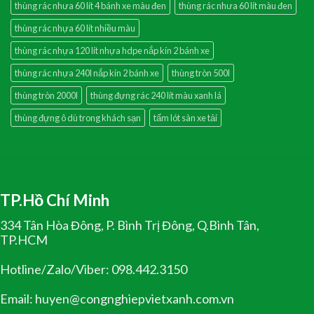
thùng rác nhưa 60 lít 4 bánh xe màu đen
thùng rác nhưa 60 lít màu đen
thùng rác nhựa 60 lít nhiều màu
thùng rác nhựa 120 lít nhựa hdpe nắp kín 2 bánh xe
thùng rác nhựa 240l nắp kín 2 bánh xe
thùng tròn 500l
thùng tròn 2000l
thùng đựng rác 240 lít màu xanh lá
thùng đựng ô dù trong khách sạn
tấm lót sàn xe tải
TP.Hồ Chí Minh
334 Tân Hòa Đông, P. Bình Trị Đông, Q.Bình Tân,
TP.HCM
Hotline/Zalo/Viber: 098.442.3150
Email: huyen@congnghiepvietxanh.com.vn