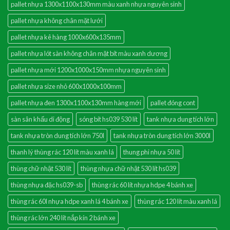
pallet nhựa 1300x1100x130mm màu xanh nhựa nguyên sinh
pallet nhựa không chân mặt lưới
pallet nhựa kê hàng 1000x600x135mm
pallet nhựa lót sàn không chân mặt bít màu xanh dương
pallet nhựa mới 1200x1000x150mm nhựa nguyên sinh
pallet nhựa size nhỏ 600x1000x100mm
pallet nhựa đen 1300x1100x130mm hàng mới
pallet đóng cont
sàn sân khấu di động
sóng bít hs039 530 lít
tank nhựa dung tích lớn
tank nhựa tròn dung tích lớn 750l
tank nhựa tròn dung tích lớn 3000l
thanh lý thùng rác 120 lít màu xanh lá
thung phi nhựa 50 lít
thùng chữ nhật 530 lít
thùng nhựa chữ nhật 530 lít hs039
thùng nhựa đặc hs039-sb
thùng rác 60 lít nhựa hdpe 4 bánh xe
thùng rác 60l nhựa hdpe xanh lá 4 bánh xe
thùng rác 120 lít màu xanh lá
thùng rác lớn 240 lít nắp kín 2 bánh xe