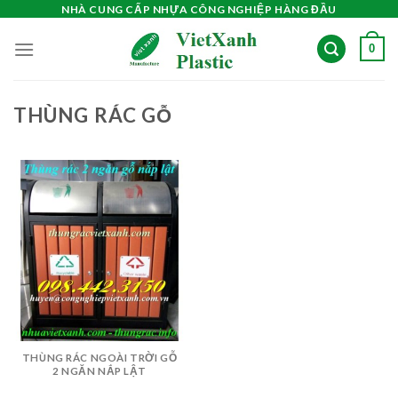
Skip
NHÀ CUNG CẤP NHỰA CÔNG NGHIỆP HÀNG ĐẦU
to
0
content
THÙNG RÁC GỖ
THÙNG RÁC NGOÀI TRỜI GỖ
2 NGĂN NẮP LẬT