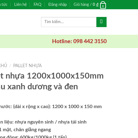
n tức
Liên hệ
FAQ
Đăng nhập
Giỏ hàng /
0
₫
0
Tìm
kiếm:
Hotline: 098 442 3150
CHỦ
/
PALLET NHỰA
let nhựa 1200x1000x150mm
u xanh dương và đen
hước: (dài x rộng x cao): 1200 x 1000 x 150 mm
 liệu: nhựa nguyên sinh / nhựa tái sinh
1 mặt, chân giằng ngang
ọng động: 600kg/1000kg (1 tấn)