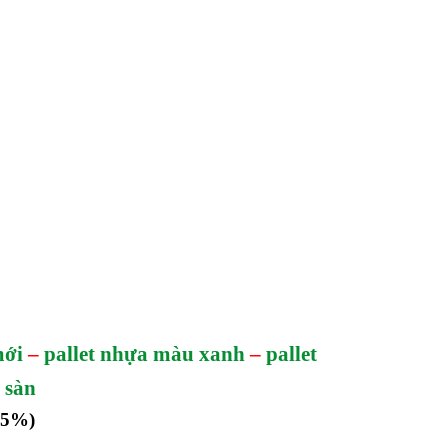
mới
–
pallet nhựa màu xanh
–
pallet
t sàn
-5%)