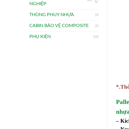
(67)
NGHIỆP
THÙNG PHUY NHỰA
(3)
CABIN BẢO VỆ COMPOSITE
(1)
PHỤ KIỆN
(12)
*.Thô
Pall
nhựa
– Kíc