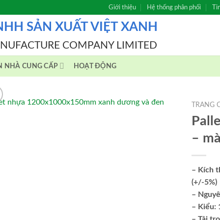
Giới thiệu
Hệ thống phân phối
Ti
NHH SẢN XUẤT VIỆT XANH
ANUFACTURE COMPANY LIMITED
N NHÀ CUNG CẤP
HOẠT ĐỘNG
TRANG 
Pal
– mà
– Kích t
(+/-5%)
– Nguyên
– Kiểu: 
– Tải tr