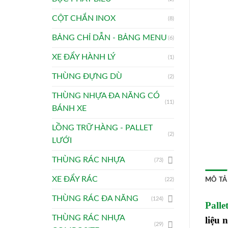
CỘT CHẮN INOX
(8)
BẢNG CHỈ DẪN - BẢNG MENU
(6)
XE ĐẨY HÀNH LÝ
(1)
THÙNG ĐỰNG DÙ
(2)
THÙNG NHỰA ĐA NĂNG CÓ
(11)
BÁNH XE
LỒNG TRỮ HÀNG - PALLET
(2)
LƯỚI
THÙNG RÁC NHỰA
(73)
XE ĐẨY RÁC
(22)
MÔ TẢ
THÙNG RÁC ĐA NĂNG
(124)
Pall
THÙNG RÁC NHỰA
liệu 
(29)