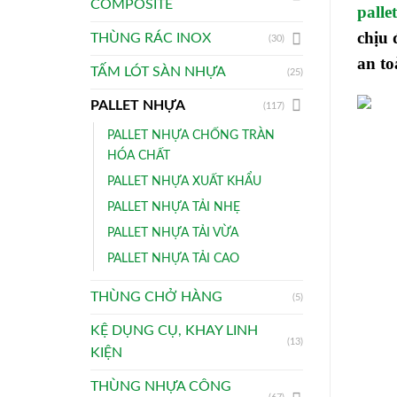
COMPOSITE
palle
chịu 
THÙNG RÁC INOX
(30)
an to
TẤM LÓT SÀN NHỰA
(25)
PALLET NHỰA
(117)
PALLET NHỰA CHỐNG TRÀN
HÓA CHẤT
PALLET NHỰA XUẤT KHẨU
PALLET NHỰA TẢI NHẸ
PALLET NHỰA TẢI VỪA
PALLET NHỰA TẢI CAO
THÙNG CHỞ HÀNG
(5)
KỆ DỤNG CỤ, KHAY LINH
(13)
KIỆN
THÙNG NHỰA CÔNG