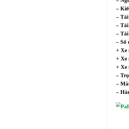
– Ngu
– Kiể
– Tải
– Tải
– Tải
– Số
+ Xe 
+ Xe 
+ Xe 
– Tr
– Mà
– Hà