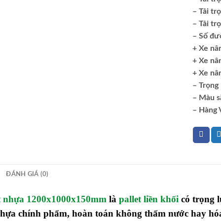
– Tải tr
– Tải tr
– Số đư
+ Xe nân
+ Xe nâ
+ Xe nân
– Trọng
– Màu s
– Hàng 
ĐÁNH GIÁ (0)
et nhựa 1200x1000x150mm
là
pallet liền khối
có trọng 
nhựa chính phẩm, hoàn toán không thấm nước hay hóa