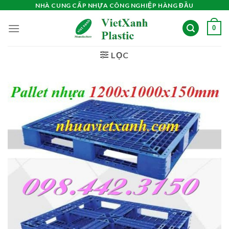
Skip
NHÀ CUNG CẤP NHỰA CÔNG NGHIỆP HÀNG ĐẦU
to
0
content
LỌC