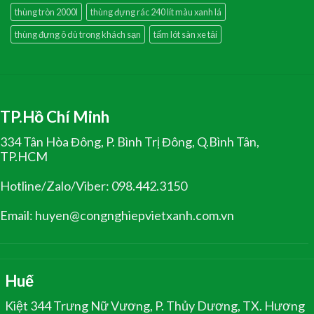
thùng tròn 2000l
thùng đựng rác 240 lít màu xanh lá
thùng đựng ô dù trong khách sạn
tấm lót sàn xe tải
TP.Hồ Chí Minh
334 Tân Hòa Đông, P. Bình Trị Đông, Q.Bình Tân,
TP.HCM
Hotline/Zalo/Viber: 098.442.3150
Email: huyen@congnghiepvietxanh.com.vn
Huế
Kiệt 344 Trưng Nữ Vương, P. Thủy Dương, TX. Hương