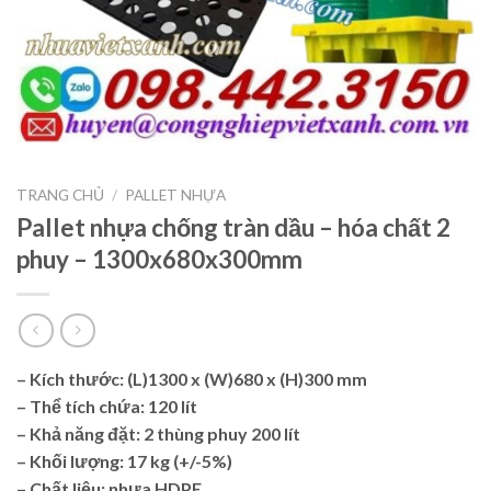
TRANG CHỦ
/
PALLET NHỰA
Pallet nhựa chống tràn dầu – hóa chất 2
phuy – 1300x680x300mm
– Kích thước: (L)1300 x (W)680 x (H)300 mm
– Thể tích chứa: 120 lít
– Khả năng đặt: 2 thùng phuy 200 lít
– Khối lượng: 17 kg (+/-5%)
– Chất liệu: nhựa HDPE