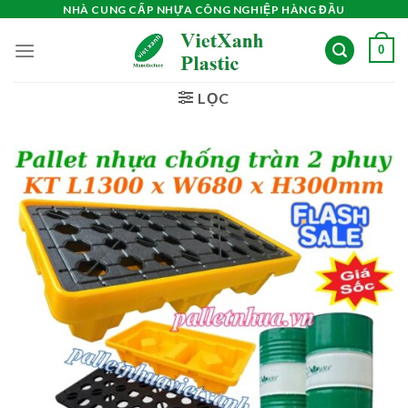
Skip
NHÀ CUNG CẤP NHỰA CÔNG NGHIỆP HÀNG ĐẦU
to
0
content
LỌC