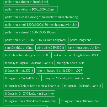
pallet nhựa không chân mặt lưới
pallet nhựa kê hàng 1000x600x135mm
pallet nhựa lót sàn không chân mặt bít màu xanh dương
pallet nhựa mới 1200x1000x150mm nhựa nguyên sinh
pallet nhựa size nhỏ 600x1000x100mm
pallet nhựa đen 1300x1100x130mm hàng mới
pallet đóng cont
sàn sân khấu di động
sóng bít hs039 530 lít
tank nhựa dung tích lớn
tank nhựa tròn dung tích lớn 750l
tank nhựa tròn dung tích lớn 3000l
thanh lý thùng rác 120 lít màu xanh lá
thung phi nhựa 50 lít
thùng chữ nhật 530 lít
thùng nhựa chữ nhật 530 lít hs039
thùng nhựa đặc hs039-sb
thùng rác 60 lít nhựa hdpe 4 bánh xe
thùng rác 60l nhựa hdpe xanh lá 4 bánh xe
thùng rác 120 lít màu xanh lá
thùng rác lớn 240 lít nắp kín 2 bánh xe
thùng rác nhưa 60 lít 4 bánh xe màu đen
thùng rác nhưa 60 lít màu đen