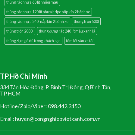
thùng rác nhựa 60 lít nhiều màu
thùng rác nhựa 120 lít nhựa hdpe nắp kín 2 bánh xe
thùng rác nhựa 240l nắp kín 2 bánh xe
thùng tròn 500l
thùng tròn 2000l
thùng đựng rác 240 lít màu xanh lá
thùng đựng ô dù trong khách sạn
tấm lót sàn xe tải
TP.Hồ Chí Minh
334 Tân Hòa Đông, P. Bình Trị Đông, Q.Bình Tân,
TP.HCM
Hotline/Zalo/Viber: 098.442.3150
Email: huyen@congnghiepvietxanh.com.vn