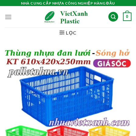
Skip
NHÀ CUNG CẤP NHỰA CÔNG NGHIỆP HÀNG ĐẦU
to
0
content
LỌC