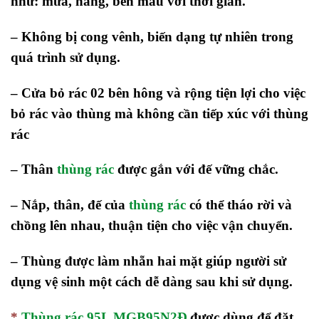
như: mưa, nắng, bền màu với thời gian.
– Không bị cong vênh, biến dạng tự nhiên trong
quá trình sử dụng.
– Cửa bỏ rác
02 bên hông
và rộng tiện lợi cho việc
bỏ rác vào thùng mà không cần tiếp xúc với thùng
rác
– Thân
thùng rác
được gắn với đế vững chắc.
– Nắp, thân, đế của
thùng rác
có thể tháo rời và
chồng lên nhau, thuận tiện cho việc vận chuyển.
– Thùng được làm nhẵn hai mặt giúp người sử
dụng vệ sinh một cách dễ dàng sau khi sử dụng.
*.
Thùng rác 95L MGB95N2Đ
được dùng để đặt