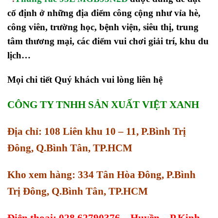
cố định ở những địa điểm công cộng như vỉa hè,
công viên, trường học, bệnh viện, siêu thị, trung
tâm thương mại, các điểm vui chơi giải trí, khu du
lịch…
Mọi chi tiết Quý khách vui lòng liên hệ
CÔNG TY TNHH SẢN XUẤT VIỆT XANH
Địa chỉ: 108 Liên khu 10 – 11, P.Bình Trị
Đông, Q.Bình Tân, TP.HCM
Kho xem hàng: 334 Tân Hòa Đông, P.Bình
Trị Đông, Q.Bình Tân, TP.HCM
Điện thoại: 028.62790376 – Huyền – P.Kinh