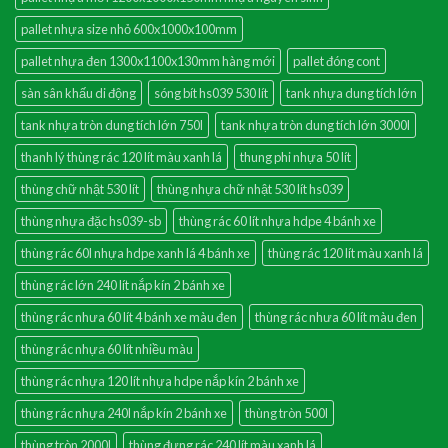
pallet nhựa size nhỏ 600x1000x100mm
pallet nhựa đen 1300x1100x130mm hàng mới
pallet đóng cont
sàn sân khấu di động
sóng bít hs039 530 lít
tank nhựa dung tích lớn
tank nhựa tròn dung tích lớn 750l
tank nhựa tròn dung tích lớn 3000l
thanh lý thùng rác 120 lít màu xanh lá
thung phi nhựa 50 lít
thùng chữ nhật 530 lít
thùng nhựa chữ nhật 530 lít hs039
thùng nhựa đặc hs039-sb
thùng rác 60 lít nhựa hdpe 4 bánh xe
thùng rác 60l nhựa hdpe xanh lá 4 bánh xe
thùng rác 120 lít màu xanh lá
thùng rác lớn 240 lít nắp kín 2 bánh xe
thùng rác nhưa 60 lít 4 bánh xe màu đen
thùng rác nhưa 60 lít màu đen
thùng rác nhựa 60 lít nhiều màu
thùng rác nhựa 120 lít nhựa hdpe nắp kín 2 bánh xe
thùng rác nhựa 240l nắp kín 2 bánh xe
thùng tròn 500l
thùng tròn 2000l
thùng đựng rác 240 lít màu xanh lá