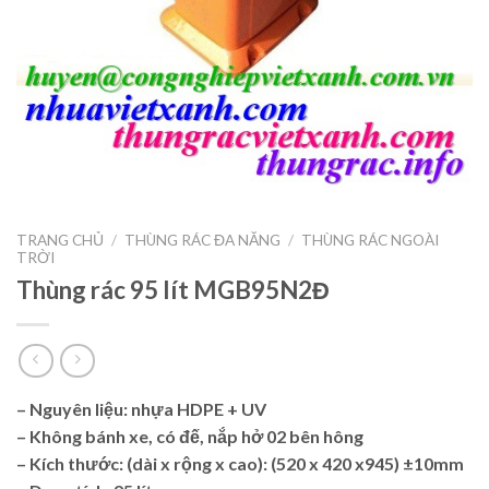
TRANG CHỦ
/
THÙNG RÁC ĐA NĂNG
/
THÙNG RÁC NGOÀI
TRỜI
Thùng rác 95 lít MGB95N2Đ
– Nguyên liệu: nhựa
HDPE + UV
– Không bánh xe, có đế, nắp hở
02 bên hông
– Kích thước: (dài x rộng x cao): (520 x 420 x945) ±10mm