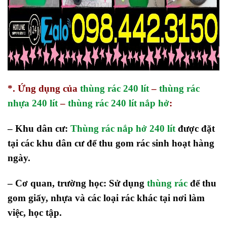
*. Ứng dụng của
thùng rác 240 lít
–
thùng rác
nhựa 240 lít
–
thùng rác 240 lít nắp hở
:
– Khu dân cư:
Thùng rác nắp hở 240 lít
được đặt
tại các khu dân cư để thu gom rác sinh hoạt hàng
ngày.
– Cơ quan, trường học: Sử dụng
thùng rác
để thu
gom giấy, nhựa và các loại rác khác tại nơi làm
việc, học tập.