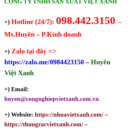
CÔNG TY TNHH SẢN XUẤT VIỆT XANH
098.442.3150
Hotline (24/7):
–
+)
Ms.Huyền – P.Kinh doanh
Zalo tại đây =>
+)
https://zalo.me/0984423150
–
Huyền
Việt Xanh
+) Email:
huyen@congnghiepvietxanh.com.vn
+) Website:
https://nhuavietxanh.com/
–
https://thungracvietxanh.com/
–