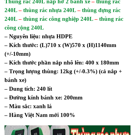
Thùng rác 240L nắp hở 2 bánh xe
–
thùng rác
240L
–
thùng rác nhựa 240L
–
thùng đựng rác
240L
–
thùng rác công nghiệp 240L
–
thùng rác
công cộng 240L
– Nguyên liệu: nhựa HDPE
– Kích thước: (L)710 x (W)570 x (H)1140mm
(+/-10mm)
– Kích thước phần nắp nhô lên: 400 x 180mm
– Trọng lượng thùng: 12kg (+/-0.3%) (cả nắp +
bánh xe)
– Dung tích: 240 lít
– Đường kính bánh xe: 200mm
– Màu sắc: xanh lá
– Hàng Việt Nam mới 100%