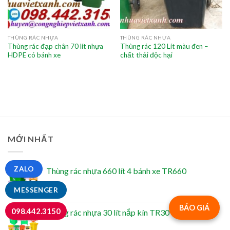
THÙNG RÁC NHỰA
THÙNG RÁC NHỰA
Thùng rác đạp chân 70 lít nhựa
Thùng rác 120 Lít màu đen –
HDPE có bánh xe
chất thải độc hại
MỚI NHẤT
ZALO
Thùng rác nhựa 660 lít 4 bánh xe TR660
MESSENGER
BÁO GIÁ
098.442.3150
Thùng rác nhựa 30 lít nắp kín TR30