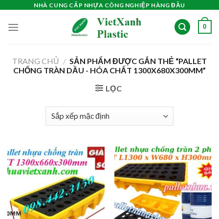
Skip
NHÀ CUNG CẤP NHỰA CÔNG NGHIỆP HÀNG ĐẦU
to
0
content
TRANG CHỦ
/
SẢN PHẨM ĐƯỢC GẮN THẺ “PALLET
CHỐNG TRÀN DẦU - HÓA CHẤT 1300X680X300MM”
LỌC