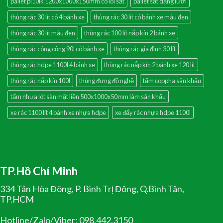
pallet pl10lk 1200x1000x150mm có lõi sắt
pallet sắt dạng lưới
thùng rác 30 lít có 4 bánh xe
thùng rác 30 lít có bánh xe màu đen
thùng rác 30 lít màu đen
thùng rác 100 lít nắp kín 2 bánh xe
thùng rác công cộng 90l có bánh xe
thùng rác gia đình 30 lít
thùng rác hdpe 1100l 4 bánh xe
thùng rác nắp kín 2 bánh xe 120 lít
thùng rác nắp kín 100l
thùng đựng đồ nghề
tấm coppha sân khấu
tấm nhựa lót sàn mặt liền 500x1000x50mm làm sân khấu
xe rác 1100 lít 4 bánh xe nhựa hdpe
xe đẩy rác nhựa hdpe 1100l
TP.Hồ Chí Minh
334 Tân Hòa Đông, P. Bình Trị Đông, Q.Bình Tân,
TP.HCM
Hotline/Zalo/Viber: 098.442.3150