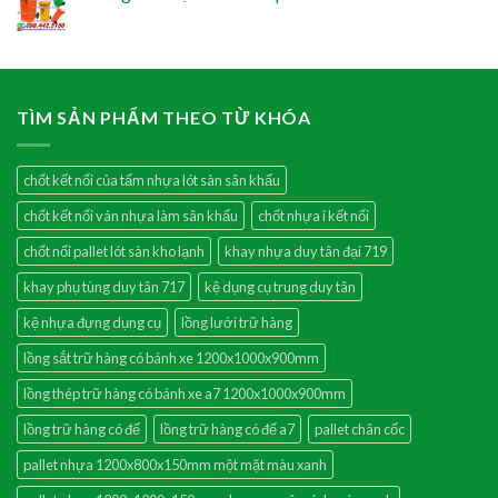
TÌM SẢN PHẨM THEO TỪ KHÓA
chốt kết nối của tấm nhựa lót sàn sân khấu
chốt kết nối ván nhựa làm sân khấu
chốt nhựa i kết nối
chốt nối pallet lót sàn kho lạnh
khay nhựa duy tân đại 719
khay phụ tùng duy tân 717
kệ dụng cụ trung duy tân
kệ nhựa đựng dụng cụ
lồng lưới trữ hàng
lồng sắt trữ hàng có bánh xe 1200x1000x900mm
lồng thép trữ hàng có bánh xe a7 1200x1000x900mm
lồng trữ hàng có đế
lồng trữ hàng có đế a7
pallet chân cốc
pallet nhựa 1200x800x150mm một mặt màu xanh