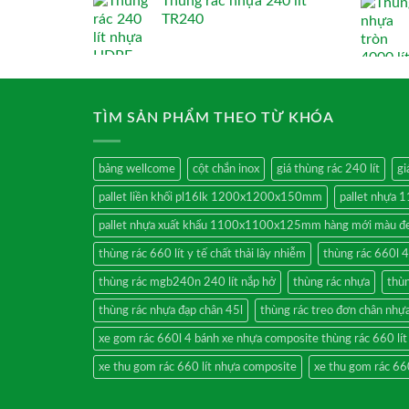
Thùng rác nhựa 240 lít
TR240
TÌM SẢN PHẨM THEO TỪ KHÓA
bảng wellcome
cột chắn inox
giá thùng rác 240 lít
gi
pallet liền khối pl16lk 1200x1200x150mm
pallet nhự
pallet nhựa xuất khẩu 1100x1100x125mm hàng mới màu đ
thùng rác 660 lít y tế chất thải lây nhiễm
thùng rác 660l 4
thùng rác mgb240n 240 lít nắp hở
thùng rác nhựa
thùn
thùng rác nhựa đạp chân 45l
thùng rác treo đơn chân nhự
xe gom rác 660l 4 bánh xe nhựa composite thùng rác 660 lí
xe thu gom rác 660 lít nhựa composite
xe thu gom rác 66