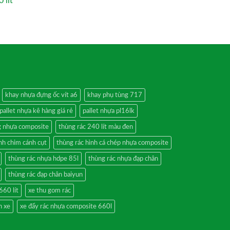
 lít
khay nhựa đựng ốc vít a6
khay phụ tùng 717
pallet nhựa kê hàng giá rẻ
pallet nhựa pl16lk
g nhựa composite
thùng rác 240 lít màu đen
nh chim cánh cụt
thùng rác hình cá chép nhựa composite
thùng rác nhựa hdpe 85l
thùng rác nhựa đạp chân
thùng rác đạp chân baiyun
660 lít
xe thu gom rác
h xe
xe đẩy rác nhựa composite 660l