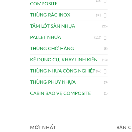
(29)
COMPOSITE
THÙNG RÁC INOX
(30)
TẤM LÓT SÀN NHỰA
(25)
PALLET NHỰA
(117)
THÙNG CHỞ HÀNG
(5)
KỆ DỤNG CỤ, KHAY LINH KIỆN
(13)
THÙNG NHỰA CÔNG NGHIỆP
(67)
THÙNG PHUY NHỰA
(3)
CABIN BẢO VỆ COMPOSITE
(1)
MỚI NHẤT
BÁN C