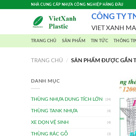
Skip
NHÀ CUNG CẤP NHỰA CÔNG NGHIỆP HÀNG ĐẦU
to
CÔNG TY T
content
VIET XANH M
TRANG CHỦ
SẢN PHẨM
TIN TỨC
THÔNG TI
TRANG CHỦ
/
SẢN PHẨM ĐƯỢC GẮN TH
DANH MỤC
THÙNG NHỰA DUNG TÍCH LỚN
(24)
THÙNG TANK NHỰA
(4)
XE DỌN VỆ SINH
(4)
THÙNG RÁC GỖ
(3)