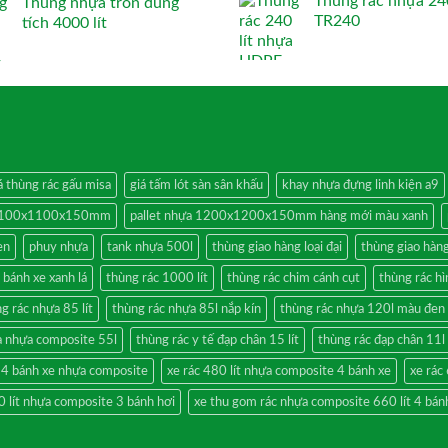
Thùng rác nhựa 240
Thùng nhựa tròn dung
TR240
tích 4000 lít
á thùng rác gấu misa
giá tấm lót sàn sân khấu
khay nhựa đựng linh kiện a9
a 1100x1100x150mm
pallet nhựa 1200x1200x150mm hàng mới màu xanh
en
phuy nhựa
tank nhựa 500l
thùng giao hàng loại đại
thùng giao hàn
 bánh xe xanh lá
thùng rác 1000 lít
thùng rác chim cánh cụt
thùng rác hì
g rác nhựa 85 lít
thùng rác nhựa 85l nắp kín
thùng rác nhựa 120l màu đen
a nhựa composite 55l
thùng rác y tế đạp chân 15 lít
thùng rác đạp chân 11l
t 4 bánh xe nhựa composite
xe rác 480 lít nhựa composite 4 bánh xe
xe rác 
0 lít nhựa composite 3 bánh hơi
xe thu gom rác nhựa composite 660 lít 4 bán