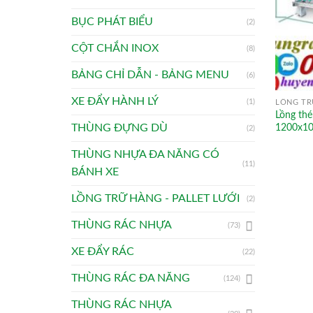
BỤC PHÁT BIỂU
(2)
CỘT CHẮN INOX
(8)
BẢNG CHỈ DẪN - BẢNG MENU
(6)
XE ĐẨY HÀNH LÝ
(1)
LỒNG TR
Lồng thé
1200x1
THÙNG ĐỰNG DÙ
(2)
THÙNG NHỰA ĐA NĂNG CÓ
(11)
BÁNH XE
LỒNG TRỮ HÀNG - PALLET LƯỚI
(2)
THÙNG RÁC NHỰA
(73)
XE ĐẨY RÁC
(22)
THÙNG RÁC ĐA NĂNG
(124)
THÙNG RÁC NHỰA