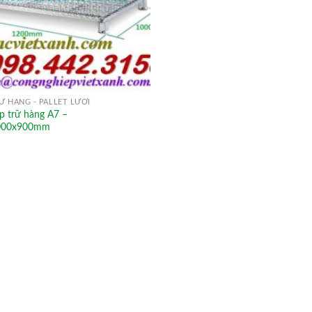
Ữ HÀNG - PALLET LƯỚI
p trữ hàng A7 –
000x900mm