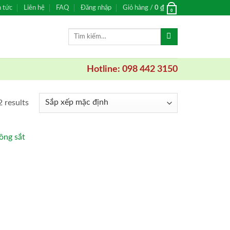
n tức
Liên hệ
FAQ
Đăng nhập
Giỏ hàng /
0
₫
0
Tìm
kiếm:
Hotline: 098 442 3150
2 results