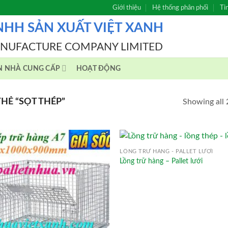
Giới thiệu
Hệ thống phân phối
Ti
NHH SẢN XUẤT VIỆT XANH
ANUFACTURE COMPANY LIMITED
N NHÀ CUNG CẤP
HOẠT ĐỘNG
Ẻ “SỌT THÉP”
Showing all 
LỒNG TRỮ HÀNG - PALLET LƯỚI
Lồng trữ hàng – Pallet lưới