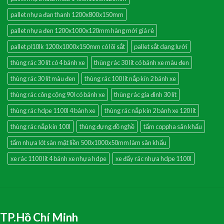
pallet nhựa đan thanh 1200x800x150mm
pallet nhựa đen 1200x1000x120mm hàng mới giá rẻ
pallet pl10lk 1200x1000x150mm có lõi sắt
pallet sắt dạng lưới
thùng rác 30 lít có 4 bánh xe
thùng rác 30 lít có bánh xe màu đen
thùng rác 30 lít màu đen
thùng rác 100 lít nắp kín 2 bánh xe
thùng rác công cộng 90l có bánh xe
thùng rác gia đình 30 lít
thùng rác hdpe 1100l 4 bánh xe
thùng rác nắp kín 2 bánh xe 120 lít
thùng rác nắp kín 100l
thùng đựng đồ nghề
tấm coppha sân khấu
tấm nhựa lót sàn mặt liền 500x1000x50mm làm sân khấu
xe rác 1100 lít 4 bánh xe nhựa hdpe
xe đẩy rác nhựa hdpe 1100l
TP.Hồ Chí Minh