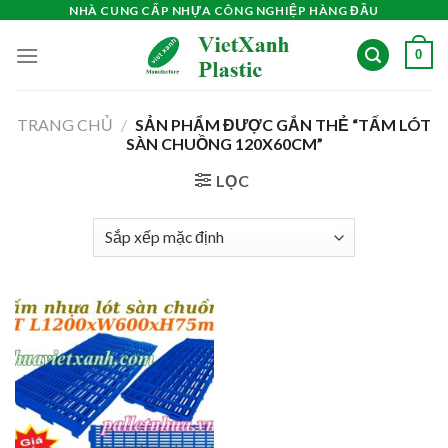
Skip
NHÀ CUNG CẤP NHỰA CÔNG NGHIỆP HÀNG ĐẦU
to
0
content
TRANG CHỦ
/
SẢN PHẨM ĐƯỢC GẮN THẺ “TẤM LÓT
SÀN CHUỒNG 120X60CM”
LỌC