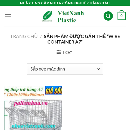
Skip
NHÀ CUNG CẤP NHỰA CÔNG NGHIỆP HÀNG ĐẦU
to
0
content
TRANG CHỦ
/
SẢN PHẨM ĐƯỢC GẮN THẺ “WIRE
CONTAINER A7”
LỌC