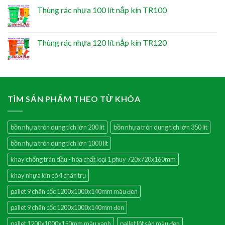
Thùng rác nhựa 100 lít nắp kín TR100
Thùng rác nhựa 120 lít nắp kín TR120
TÌM SẢN PHẨM THEO TỪ KHÓA
bồn nhựa tròn dung tích lớn 200 lít
bồn nhựa tròn dung tích lớn 350 lít
bồn nhựa tròn dung tích lớn 1000 lít
khay chống tràn dầu - hóa chất loại 1 phuy 720x720x160mm
khay nhựa kín có 4 chân trụ
pallet 9 chân cốc 1200x1000x140mm màu đen
pallet 9 chân cốc 1200x1000x140mm đen
pallet 1200x1000x150mm màu xanh
pallet lót sàn màu đen