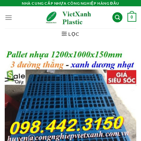
Skip
NHÀ CUNG CẤP NHỰA CÔNG NGHIỆP HÀNG ĐẦU
to
0
content
LỌC