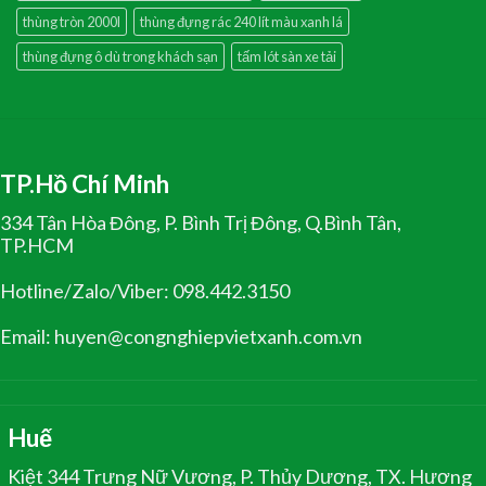
thùng tròn 2000l
thùng đựng rác 240 lít màu xanh lá
thùng đựng ô dù trong khách sạn
tấm lót sàn xe tải
TP.Hồ Chí Minh
334 Tân Hòa Đông, P. Bình Trị Đông, Q.Bình Tân,
TP.HCM
Hotline/Zalo/Viber: 098.442.3150
Email: huyen@congnghiepvietxanh.com.vn
Huế
Kiệt 344 Trưng Nữ Vương, P. Thủy Dương, TX. Hương