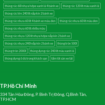
thùng rác 60l nhựa hdpe xanh lá 4 bánh xe
thùng rác 120 lít màu xanh lá
thùng rác lớn 240 lít nắp kín 2 bánh xe
thùng rác nhưa 60 lít 4 bánh xe màu đen
thùng rác nhưa 60 lít màu đen
thùng rác nhựa 60 lít nhiều màu
thùng rác nhựa 120 lít nhựa hdpe nắp kín 2 bánh xe
thùng rác nhựa 240l nắp kín 2 bánh xe
thùng tròn 500l
thùng tròn 2000l
thùng đựng rác 240 lít màu xanh lá
thùng đựng ô dù trong khách sạn
tấm lót sàn xe tải
TP.Hồ Chí Minh
334 Tân Hòa Đông, P. Bình Trị Đông, Q.Bình Tân,
TP.HCM