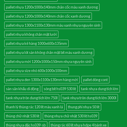
pallet nhựa 1200x1000x140mm chân cốc màu xanh dương
pallet nhựa 1200x1000x140mm chân cốc xanh dương
pallet nhựa 1300x1100x130mm màu xanh nhựa nguyên sinh
pallet nhựa không chân mặt lưới
pallet nhựa kê hàng 1000x600x135mm
pallet nhựa lót sàn không chân mặt bít màu xanh dương
pallet nhựa mới 1200x1000x150mm nhựa nguyên sinh
pallet nhựa size nhỏ 600x1000x100mm
pallet nhựa đen 1300x1100x130mm hàng mới
pallet đóng cont
sàn sân khấu di động
sóng bít hs039 530 lít
tank nhựa dung tích lớn
tank nhựa tròn dung tích lớn 750l
tank nhựa tròn dung tích lớn 3000l
thanh lý thùng rác 120 lít màu xanh lá
thung phi nhựa 50 lít
thùng chữ nhật 530 lít
thùng nhựa chữ nhật 530 lít hs039
thùng nhựa đặc hs039-sb
thùng rác 60 lít nhựa hdpe 4 bánh xe