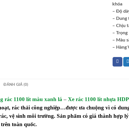
khóa
– Độ dà
– Dung t
– Chịu t
– Trọng 
– Màu sắ
– Hàng 
ĐÁNH GIÁ (0)
 rác 1100 lít màu xanh lá
–
Xe rác 1100 lít nhựa HD
hoạt, rác thải công nghiệp…được ưa chuộng vì có dung
ác, vệ sinh môi trường. Sản phẩm có giá thành hợp l
trên toàn quốc.