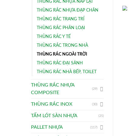
THÙNG RÁC NHỰA NẮP LẬT
THÙNG RÁC NHỰA ĐẠP CHÂN
THÙNG RÁC TRANG TRÍ
THÙNG RÁC PHÂN LOẠI
THÙNG RÁC Y TẾ
THÙNG RÁC TRONG NHÀ
THÙNG RÁC NGOÀI TRỜI
THÙNG RÁC ĐẠI SẢNH
THÙNG RÁC NHÀ BẾP, TOILET
THÙNG RÁC NHỰA
(29)
COMPOSITE
THÙNG RÁC INOX
(30)
TẤM LÓT SÀN NHỰA
(25)
PALLET NHỰA
(117)