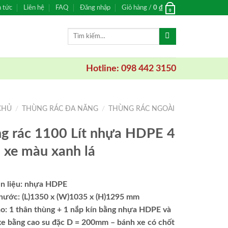
n tức
Liên hệ
FAQ
Đăng nhập
Giỏ hàng /
0
₫
0
Tìm
kiếm:
Hotline: 098 442 3150
CHỦ
/
THÙNG RÁC ĐA NĂNG
/
THÙNG RÁC NGOÀI
g rác 1100 Lít nhựa HDPE 4
 xe màu xanh lá
n liệu: nhựa HDPE
thước: (L)1350 x (W)1035 x (H)1295 mm
ạo: 1 thân thùng + 1 nắp kín bằng nhựa HDPE và
xe bằng cao su đặc D = 200mm – bánh xe có chốt