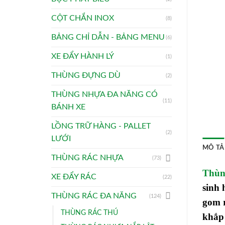
CỘT CHẮN INOX
(8)
BẢNG CHỈ DẪN - BẢNG MENU
(6)
XE ĐẨY HÀNH LÝ
(1)
THÙNG ĐỰNG DÙ
(2)
THÙNG NHỰA ĐA NĂNG CÓ
(11)
BÁNH XE
LỒNG TRỮ HÀNG - PALLET
(2)
LƯỚI
MÔ TẢ
THÙNG RÁC NHỰA
(73)
Thùng
XE ĐẨY RÁC
(22)
sinh 
THÙNG RÁC ĐA NĂNG
(124)
gom r
THÙNG RÁC THÚ
khắp 