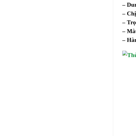
– Dun
– Chị
– Trọ
– Màu
– Hà