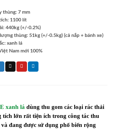
y thùng: 7 mm
ích: 1100 lít
ải: 440kg (+/-0.2%)
lượng thùng: 51kg (+/-0.5kg) (cả nắp + bánh xe)
c: xanh lá
Việt Nam mới 100%
PE xanh lá
dùng thu gom các loại rác thải
 tích lớn
rất tiện ích trong công tác thu
ý và đang được sử dụng phổ biến rộng