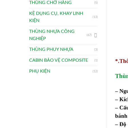
THÙNG CHỞ HÀNG
(5)
KỆ DỤNG CỤ, KHAY LINH
(13)
KIỆN
THÙNG NHỰA CÔNG
(67)
NGHIỆP
THÙNG PHUY NHỰA
(3)
CABIN BẢO VỆ COMPOSITE
*.Thô
(1)
PHỤ KIỆN
(12)
Thùn
– Ng
– Kí
– Cấu
bánh 
– Độ