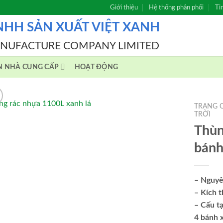
Giới thiệu
Hệ thống phân phối
Ti
NHH SẢN XUẤT VIỆT XANH
ANUFACTURE COMPANY LIMITED
N NHÀ CUNG CẤP
HOẠT ĐỘNG
TRANG 
TRỜI
Thùn
bánh
– Nguyê
– Kích 
– Cấu t
4 bánh 