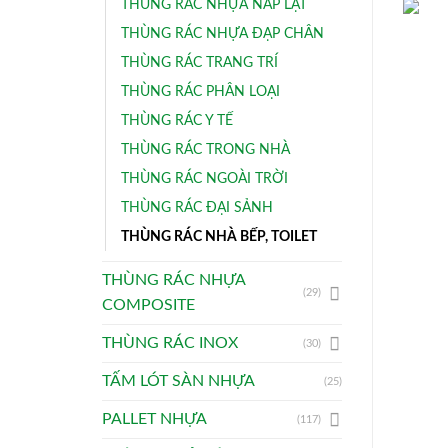
THÙNG RÁC NHỰA NẮP LẬT
THÙNG RÁC NHỰA ĐẠP CHÂN
THÙNG RÁC TRANG TRÍ
THÙNG RÁC PHÂN LOẠI
THÙNG RÁC Y TẾ
THÙNG RÁC TRONG NHÀ
THÙNG RÁC NGOÀI TRỜI
THÙNG RÁC ĐẠI SẢNH
THÙNG RÁC NHÀ BẾP, TOILET
THÙNG RÁC NHỰA
(29)
COMPOSITE
THÙNG RÁC INOX
(30)
TẤM LÓT SÀN NHỰA
(25)
PALLET NHỰA
(117)