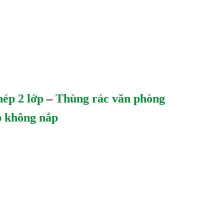
hép 2 lớp
–
Thùng rác văn phòng
p không nắp