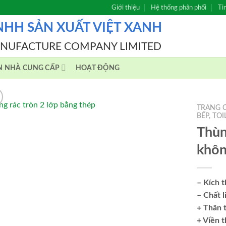
Giới thiệu
Hệ thống phân phối
Ti
NHH SẢN XUẤT VIỆT XANH
ANUFACTURE COMPANY LIMITED
N NHÀ CUNG CẤP
HOẠT ĐỘNG
TRANG 
BẾP, TOI
Thùn
khôn
– Kích 
– Chất l
+ Thân 
+ Viền t