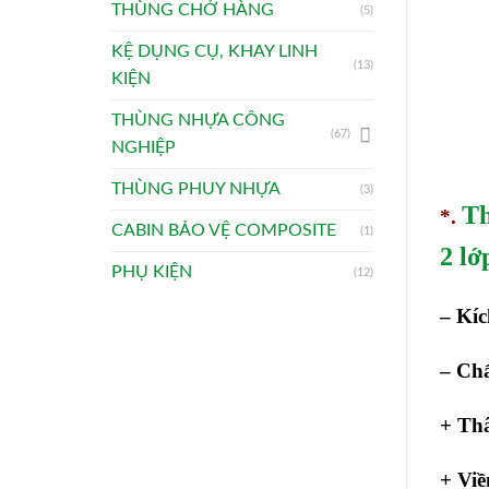
THÙNG CHỞ HÀNG
(5)
KỆ DỤNG CỤ, KHAY LINH
(13)
KIỆN
THÙNG NHỰA CÔNG
(67)
NGHIỆP
THÙNG PHUY NHỰA
(3)
Th
*.
CABIN BẢO VỆ COMPOSITE
(1)
2 lớ
PHỤ KIỆN
(12)
– Kí
– Chấ
+ Thâ
+ Viề