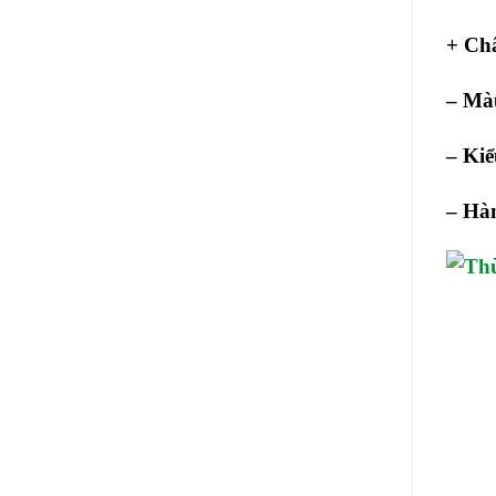
+ Châ
– Mà
– Ki
–
Hàn