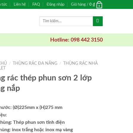
n tức
Liên hệ
FAQ
Đăng nhập
Giỏ hàng /
0
₫
0
Tìm
kiếm:
Hotline: 098 442 3150
CHỦ
/
THÙNG RÁC ĐA NĂNG
/
THÙNG RÁC NHÀ
LET
g rác thép phun sơn 2 lớp
g nắp
thước: (Ø)225mm x (H)275 mm
iệu:
thùng: Thép phun sơn tĩnh điện
hùng: inox trắng hoặc inox mạ vàng