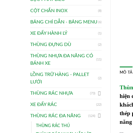
CỘT CHẮN INOX
(8)
BẢNG CHỈ DẪN - BẢNG MENU
(6)
XE ĐẨY HÀNH LÝ
(1)
THÙNG ĐỰNG DÙ
(2)
THÙNG NHỰA ĐA NĂNG CÓ
(11)
BÁNH XE
MÔ TẢ
LỒNG TRỮ HÀNG - PALLET
(2)
LƯỚI
Thùng
THÙNG RÁC NHỰA
(73)
hiện 
khác
XE ĐẨY RÁC
(22)
thép 
THÙNG RÁC ĐA NĂNG
(124)
năng 
THÙNG RÁC THÚ