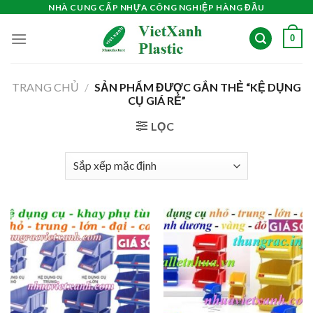
Skip
NHÀ CUNG CẤP NHỰA CÔNG NGHIỆP HÀNG ĐẦU
to
0
content
TRANG CHỦ
/
SẢN PHẨM ĐƯỢC GẮN THẺ “KỆ DỤNG
CỤ GIÁ RẺ”
LỌC