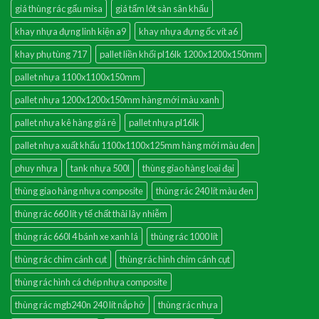
giá thùng rác gấu misa
giá tấm lót sàn sân khấu
khay nhựa đựng linh kiện a9
khay nhựa đựng ốc vít a6
khay phụ tùng 717
pallet liền khối pl16lk 1200x1200x150mm
pallet nhựa 1100x1100x150mm
pallet nhựa 1200x1200x150mm hàng mới màu xanh
pallet nhựa kê hàng giá rẻ
pallet nhựa pl16lk
pallet nhựa xuất khẩu 1100x1100x125mm hàng mới màu đen
phuy nhựa
tank nhựa 500l
thùng giao hàng loại đại
thùng giao hàng nhựa composite
thùng rác 240 lít màu đen
thùng rác 660 lít y tế chất thải lây nhiễm
thùng rác 660l 4 bánh xe xanh lá
thùng rác 1000 lít
thùng rác chim cánh cụt
thùng rác hình chim cánh cụt
thùng rác hình cá chép nhựa composite
thùng rác mgb240n 240 lít nắp hở
thùng rác nhựa