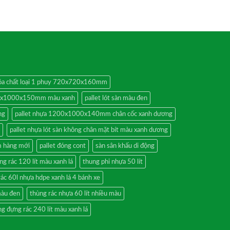
 hóa chất loại 1 phuy 720x720x160mm
00x1000x150mm màu xanh
pallet lót sàn màu đen
ng
pallet nhựa 1200x1000x140mm chân cốc xanh dương
pallet nhựa lót sàn không chân mặt bít màu xanh dương
 hàng mới
pallet đóng cont
sàn sân khấu di động
ng rác 120 lít màu xanh lá
thung phi nhựa 50 lít
rác 60l nhựa hdpe xanh lá 4 bánh xe
màu đen
thùng rác nhựa 60 lít nhiều màu
g đựng rác 240 lít màu xanh lá