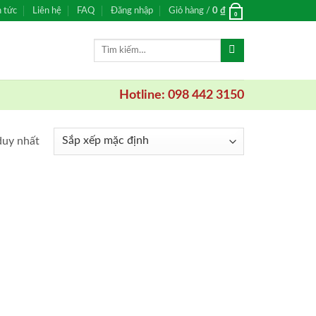
n tức
Liên hệ
FAQ
Đăng nhập
Giỏ hàng /
0
₫
0
Tìm
kiếm:
Hotline: 098 442 3150
duy nhất