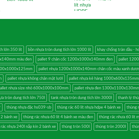
h lớn 350 lít
bồn nhựa tròn dung tích lớn 1000 lít
khay chống tràn dầu -
00x140mm màu đen
pallet 9 chân cốc 1200x1000x140mm đen
pallet 12
 1200x1000x125mm
pallet nhựa 1200x1000x140mm chân cốc màu xanh dươ
h
pallet nhựa không chân mặt lưới
pallet nhựa kê hàng 1000x600x135mm
allet nhựa size nhỏ 600x1000x100mm
pallet nhựa đen 1300x1100x130mm
ựa tròn dung tích lớn 750l
tank nhựa tròn dung tích lớn 3000l
thanh lý thù
9
thùng nhựa đặc hs039-sb
thùng rác 60 lít nhựa hdpe 4 bánh xe
thùng 
n 2 bánh xe
thùng rác nhưa 60 lít 4 bánh xe màu đen
thùng rác nhưa 60 lít 
 rác nhựa 240l nắp kín 2 bánh xe
thùng tròn 500l
thùng tròn 2000l
thùn