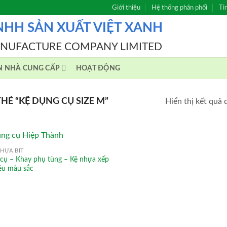
Giới thiệu
Hệ thống phân phối
Ti
NHH SẢN XUẤT VIỆT XANH
ANUFACTURE COMPANY LIMITED
N NHÀ CUNG CẤP
HOẠT ĐỘNG
Ẻ “KỆ DỤNG CỤ SIZE M”
Hiển thị kết quả 
HỰA BÍT
 cụ – Khay phụ tùng – Kệ nhựa xếp
ều màu sắc