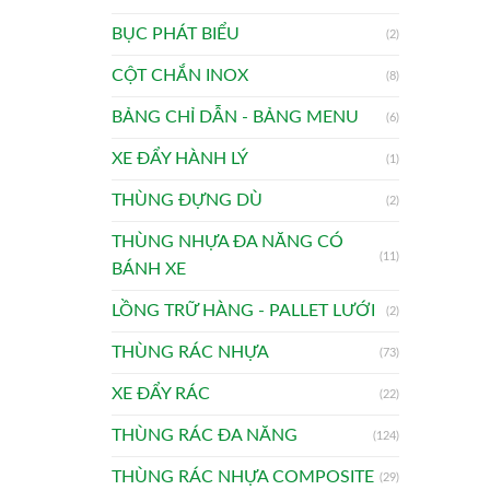
BỤC PHÁT BIỂU
(2)
CỘT CHẮN INOX
(8)
BẢNG CHỈ DẪN - BẢNG MENU
(6)
XE ĐẨY HÀNH LÝ
(1)
THÙNG ĐỰNG DÙ
(2)
THÙNG NHỰA ĐA NĂNG CÓ
(11)
BÁNH XE
LỒNG TRỮ HÀNG - PALLET LƯỚI
(2)
THÙNG RÁC NHỰA
(73)
XE ĐẨY RÁC
(22)
THÙNG RÁC ĐA NĂNG
(124)
THÙNG RÁC NHỰA COMPOSITE
(29)