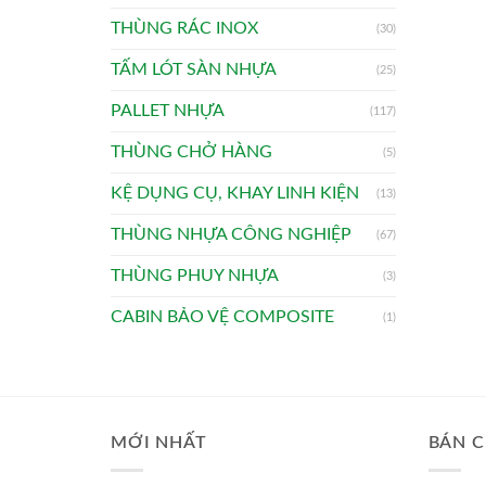
THÙNG RÁC INOX
(30)
TẤM LÓT SÀN NHỰA
(25)
PALLET NHỰA
(117)
THÙNG CHỞ HÀNG
(5)
KỆ DỤNG CỤ, KHAY LINH KIỆN
(13)
THÙNG NHỰA CÔNG NGHIỆP
(67)
THÙNG PHUY NHỰA
(3)
CABIN BẢO VỆ COMPOSITE
(1)
MỚI NHẤT
BÁN C