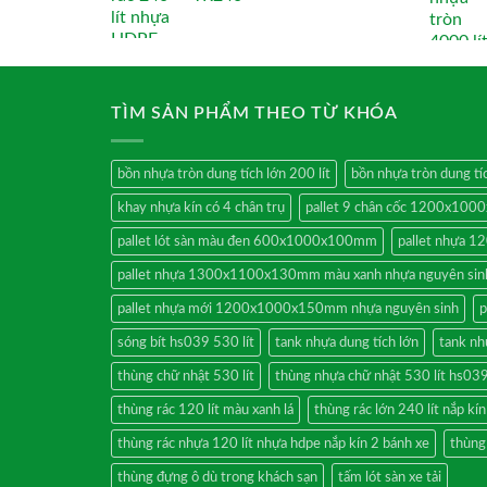
TÌM SẢN PHẨM THEO TỪ KHÓA
bồn nhựa tròn dung tích lớn 200 lít
bồn nhựa tròn dung tíc
khay nhựa kín có 4 chân trụ
pallet 9 chân cốc 1200x10
pallet lót sàn màu đen 600x1000x100mm
pallet nhựa
pallet nhựa 1300x1100x130mm màu xanh nhựa nguyên sin
pallet nhựa mới 1200x1000x150mm nhựa nguyên sinh
p
sóng bít hs039 530 lít
tank nhựa dung tích lớn
tank nh
thùng chữ nhật 530 lít
thùng nhựa chữ nhật 530 lít hs03
thùng rác 120 lít màu xanh lá
thùng rác lớn 240 lít nắp kí
thùng rác nhựa 120 lít nhựa hdpe nắp kín 2 bánh xe
thùng
thùng đựng ô dù trong khách sạn
tấm lót sàn xe tải