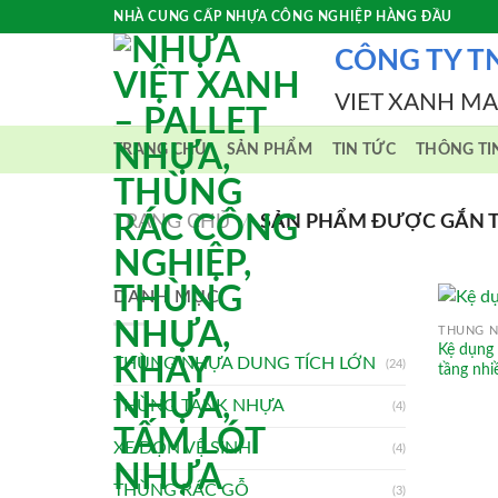
Skip
NHÀ CUNG CẤP NHỰA CÔNG NGHIỆP HÀNG ĐẦU
to
CÔNG TY T
content
VIET XANH M
TRANG CHỦ
SẢN PHẨM
TIN TỨC
THÔNG TI
TRANG CHỦ
/
SẢN PHẨM ĐƯỢC GẮN TH
DANH MỤC
THÙNG N
Kệ dụng
THÙNG NHỰA DUNG TÍCH LỚN
(24)
tầng nhi
THÙNG TANK NHỰA
(4)
XE DỌN VỆ SINH
(4)
THÙNG RÁC GỖ
(3)