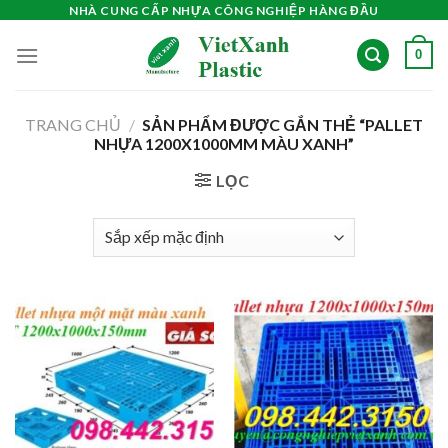
Skip
NHÀ CUNG CẤP NHỰA CÔNG NGHIỆP HÀNG ĐẦU
to
0
content
TRANG CHỦ
/
SẢN PHẨM ĐƯỢC GẮN THẺ “PALLET
NHỰA 1200X1000MM MÀU XANH”
LỌC