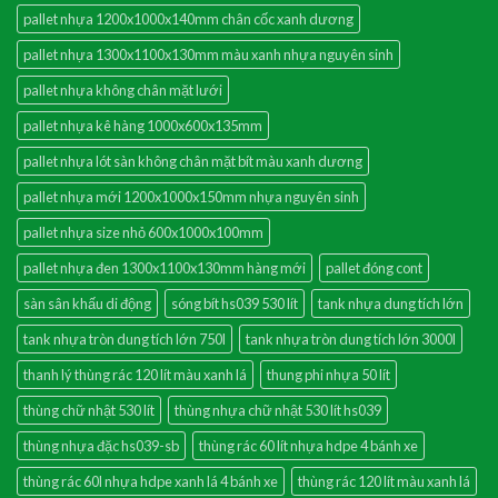
pallet nhựa 1200x1000x140mm chân cốc xanh dương
pallet nhựa 1300x1100x130mm màu xanh nhựa nguyên sinh
pallet nhựa không chân mặt lưới
pallet nhựa kê hàng 1000x600x135mm
pallet nhựa lót sàn không chân mặt bít màu xanh dương
pallet nhựa mới 1200x1000x150mm nhựa nguyên sinh
pallet nhựa size nhỏ 600x1000x100mm
pallet nhựa đen 1300x1100x130mm hàng mới
pallet đóng cont
sàn sân khấu di động
sóng bít hs039 530 lít
tank nhựa dung tích lớn
tank nhựa tròn dung tích lớn 750l
tank nhựa tròn dung tích lớn 3000l
thanh lý thùng rác 120 lít màu xanh lá
thung phi nhựa 50 lít
thùng chữ nhật 530 lít
thùng nhựa chữ nhật 530 lít hs039
thùng nhựa đặc hs039-sb
thùng rác 60 lít nhựa hdpe 4 bánh xe
thùng rác 60l nhựa hdpe xanh lá 4 bánh xe
thùng rác 120 lít màu xanh lá