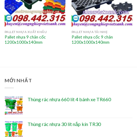
PALLET NHỰA XUẤT KHẨU
PALLET NHỰA TẢI NHẸ
Pallet nhựa 9 chân cốc
Pallet nhựa cốc 9 chân
1200x1000x140mm
1200x1000x140mm
MỚI NHẤT
Thùng rác nhựa 660 lít 4 bánh xe TR660
Thùng rác nhựa 30 lít nắp kín TR30