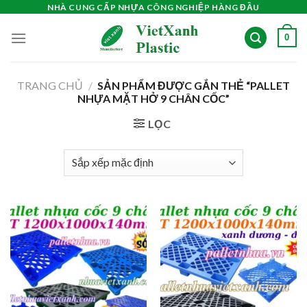
Skip
NHÀ CUNG CẤP NHỰA CÔNG NGHIỆP HÀNG ĐẦU
to
0
content
TRANG CHỦ
/
SẢN PHẨM ĐƯỢC GẮN THẺ “PALLET
NHỰA MẶT HỞ 9 CHÂN CỐC”
LỌC