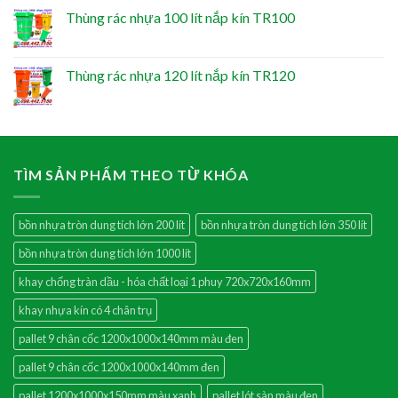
Thùng rác nhựa 100 lít nắp kín TR100
Thùng rác nhựa 120 lít nắp kín TR120
TÌM SẢN PHẨM THEO TỪ KHÓA
bồn nhựa tròn dung tích lớn 200 lít
bồn nhựa tròn dung tích lớn 350 lít
bồn nhựa tròn dung tích lớn 1000 lít
khay chống tràn dầu - hóa chất loại 1 phuy 720x720x160mm
khay nhựa kín có 4 chân trụ
pallet 9 chân cốc 1200x1000x140mm màu đen
pallet 9 chân cốc 1200x1000x140mm đen
pallet 1200x1000x150mm màu xanh
pallet lót sàn màu đen