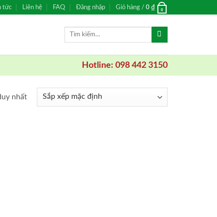
n tức
Liên hệ
FAQ
Đăng nhập
Giỏ hàng /
0
₫
0
Tìm
kiếm:
Hotline: 098 442 3150
duy nhất