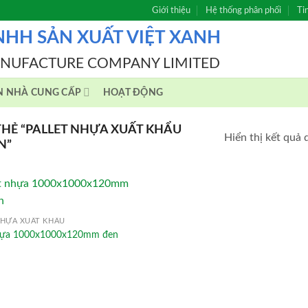
Giới thiệu
Hệ thống phân phối
Ti
NHH SẢN XUẤT VIỆT XANH
ANUFACTURE COMPANY LIMITED
N NHÀ CUNG CẤP
HOẠT ĐỘNG
HẺ “PALLET NHỰA XUẤT KHẨU
Hiển thị kết quả 
N”
NHỰA XUẤT KHẨU
nhựa 1000x1000x120mm đen