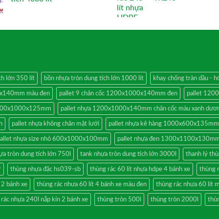
h lớn 350 lít
bồn nhựa tròn dung tích lớn 1000 lít
khay chống tràn dầu -
00x140mm màu đen
pallet 9 chân cốc 1200x1000x140mm đen
pallet 12
 1200x1000x125mm
pallet nhựa 1200x1000x140mm chân cốc màu xanh dươ
h
pallet nhựa không chân mặt lưới
pallet nhựa kê hàng 1000x600x135mm
allet nhựa size nhỏ 600x1000x100mm
pallet nhựa đen 1300x1100x130mm
ựa tròn dung tích lớn 750l
tank nhựa tròn dung tích lớn 3000l
thanh lý thù
9
thùng nhựa đặc hs039-sb
thùng rác 60 lít nhựa hdpe 4 bánh xe
thùng 
n 2 bánh xe
thùng rác nhưa 60 lít 4 bánh xe màu đen
thùng rác nhưa 60 lít 
 rác nhựa 240l nắp kín 2 bánh xe
thùng tròn 500l
thùng tròn 2000l
thùn