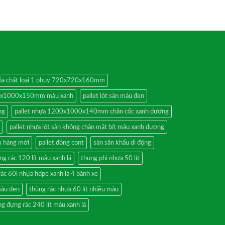
 hóa chất loại 1 phuy 720x720x160mm
00x1000x150mm màu xanh
pallet lót sàn màu đen
ng
pallet nhựa 1200x1000x140mm chân cốc xanh dương
pallet nhựa lót sàn không chân mặt bít màu xanh dương
 hàng mới
pallet đóng cont
sàn sân khấu di động
ng rác 120 lít màu xanh lá
thung phi nhựa 50 lít
rác 60l nhựa hdpe xanh lá 4 bánh xe
màu đen
thùng rác nhựa 60 lít nhiều màu
g đựng rác 240 lít màu xanh lá