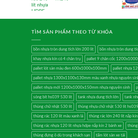
TÌM SẢN PHẨM THEO TỪ KHÓA
bồn nhựa tròn dung tích lớn 200 lít
bồn nhựa tròn dung tíc
khay nhựa kín có 4 chân trụ
pallet 9 chân cốc 1200x10
pallet lót sàn màu đen 600x1000x100mm
pallet nhựa
pallet nhựa 1300x1100x130mm màu xanh nhựa nguyên sin
pallet nhựa mới 1200x1000x150mm nhựa nguyên sinh
p
sóng bít hs039 530 lít
tank nhựa dung tích lớn
tank nh
thùng chữ nhật 530 lít
thùng nhựa chữ nhật 530 lít hs03
thùng rác 120 lít màu xanh lá
thùng rác lớn 240 lít nắp kí
thùng rác nhựa 120 lít nhựa hdpe nắp kín 2 bánh xe
thùng
thùng đựng ô dù trong khách sạn
tấm lót sàn xe tải