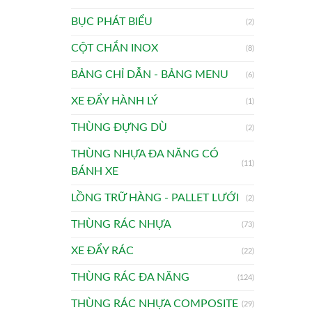
BỤC PHÁT BIỂU
(2)
CỘT CHẮN INOX
(8)
BẢNG CHỈ DẪN - BẢNG MENU
(6)
XE ĐẨY HÀNH LÝ
(1)
THÙNG ĐỰNG DÙ
(2)
THÙNG NHỰA ĐA NĂNG CÓ
(11)
BÁNH XE
LỒNG TRỮ HÀNG - PALLET LƯỚI
(2)
THÙNG RÁC NHỰA
(73)
XE ĐẨY RÁC
(22)
THÙNG RÁC ĐA NĂNG
(124)
THÙNG RÁC NHỰA COMPOSITE
(29)