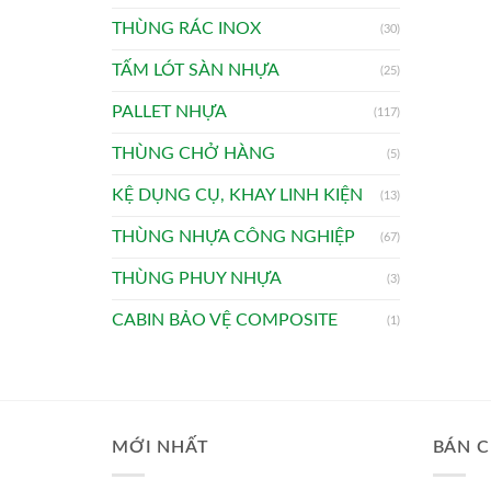
THÙNG RÁC INOX
(30)
TẤM LÓT SÀN NHỰA
(25)
PALLET NHỰA
(117)
THÙNG CHỞ HÀNG
(5)
KỆ DỤNG CỤ, KHAY LINH KIỆN
(13)
THÙNG NHỰA CÔNG NGHIỆP
(67)
THÙNG PHUY NHỰA
(3)
CABIN BẢO VỆ COMPOSITE
(1)
MỚI NHẤT
BÁN C