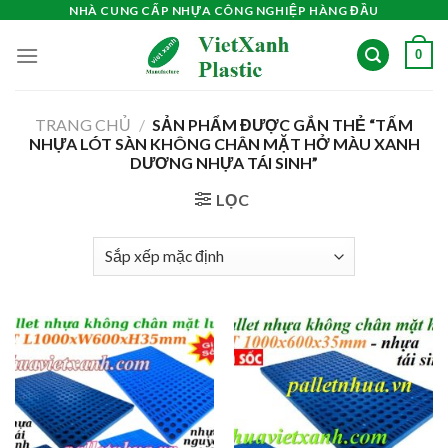
Skip
NHÀ CUNG CẤP NHỰA CÔNG NGHIỆP HÀNG ĐẦU
to
0
content
TRANG CHỦ
/
SẢN PHẨM ĐƯỢC GẮN THẺ “TẤM
NHỰA LÓT SÀN KHÔNG CHÂN MẶT HỞ MÀU XANH
DƯƠNG NHỰA TÁI SINH”
LỌC