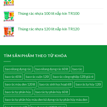
Thùng rác nhựa 100 lít nắp kín TR100
Thùng rác nhựa 120 lít nắp kín TR120
TÌM SẢN PHẨM THEO TỪ KHÓA
bao nilong đựng rác
bao nilong đựng rác 60 lít
bao rác
bao rác 60 lít
bao rác cuộn 120l
bao rác công nghiệp 120l giá rẻ
bao rác màu đen 120 lít
bao rác sinh học hoạt 60l
bao rác tự hủy 120l
bao rác tự phân hủy
bao rác tự phân hủy 60 lít
bao rác tự phân hủy màu đen túi đựng rác tự phân hủy màu đen