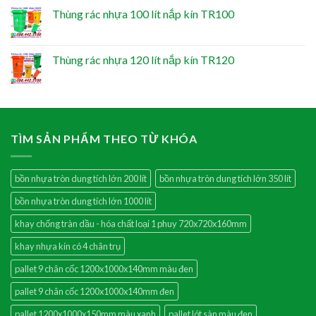
Thùng rác nhựa 100 lít nắp kín TR100
Thùng rác nhựa 120 lít nắp kín TR120
TÌM SẢN PHẨM THEO TỪ KHÓA
bồn nhựa tròn dung tích lớn 200 lít
bồn nhựa tròn dung tích lớn 350 lít
bồn nhựa tròn dung tích lớn 1000 lít
khay chống tràn dầu - hóa chất loại 1 phuy 720x720x160mm
khay nhựa kín có 4 chân trụ
pallet 9 chân cốc 1200x1000x140mm màu đen
pallet 9 chân cốc 1200x1000x140mm đen
pallet 1200x1000x150mm màu xanh
pallet lót sàn màu đen