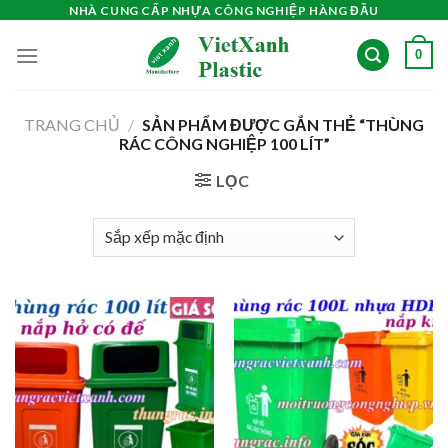
Skip
NHÀ CUNG CẤP NHỰA CÔNG NGHIỆP HÀNG ĐẦU
to
0
content
TRANG CHỦ
/
SẢN PHẨM ĐƯỢC GẮN THẺ “THÙNG
RÁC CÔNG NGHIỆP 100 LÍT”
LỌC