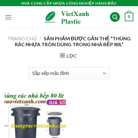
Skip
NHÀ CUNG CẤP NHỰA CÔNG NGHIỆP HÀNG ĐẦU
to
0
content
TRANG CHỦ
/
SẢN PHẨM ĐƯỢC GẮN THẺ “THÙNG
RÁC NHỰA TRÒN DÙNG TRONG NHÀ BẾP 80L”
LỌC