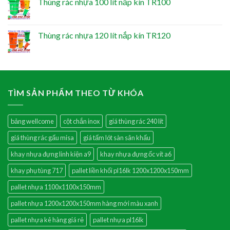
Thùng rác nhựa 100 lít nắp kín TR100
Thùng rác nhựa 120 lít nắp kín TR120
TÌM SẢN PHẨM THEO TỪ KHÓA
bảng wellcome
cột chắn inox
giá thùng rác 240 lít
giá thùng rác gấu misa
giá tấm lót sàn sân khấu
khay nhựa đựng linh kiện a9
khay nhựa đựng ốc vít a6
khay phụ tùng 717
pallet liền khối pl16lk 1200x1200x150mm
pallet nhựa 1100x1100x150mm
pallet nhựa 1200x1200x150mm hàng mới màu xanh
pallet nhựa kê hàng giá rẻ
pallet nhựa pl16lk