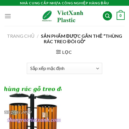
Skip
NHÀ CUNG CẤP NHỰA CÔNG NGHIỆP HÀNG ĐẦU
to
0
content
TRANG CHỦ
/
SẢN PHẨM ĐƯỢC GẮN THẺ “THÙNG
RÁC TREO ĐÔI GỖ”
LỌC