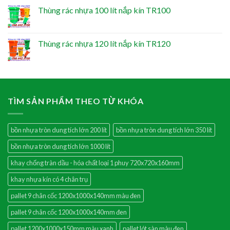
Thùng rác nhựa 100 lít nắp kín TR100
Thùng rác nhựa 120 lít nắp kín TR120
TÌM SẢN PHẨM THEO TỪ KHÓA
bồn nhựa tròn dung tích lớn 200 lít
bồn nhựa tròn dung tích lớn 350 lít
bồn nhựa tròn dung tích lớn 1000 lít
khay chống tràn dầu - hóa chất loại 1 phuy 720x720x160mm
khay nhựa kín có 4 chân trụ
pallet 9 chân cốc 1200x1000x140mm màu đen
pallet 9 chân cốc 1200x1000x140mm đen
pallet 1200x1000x150mm màu xanh
pallet lót sàn màu đen