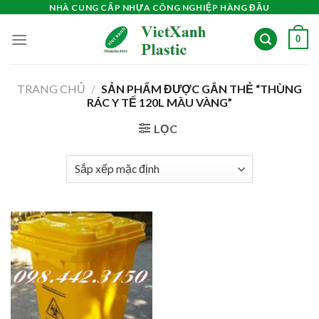
Skip
NHÀ CUNG CẤP NHỰA CÔNG NGHIỆP HÀNG ĐẦU
to
0
content
TRANG CHỦ
/
SẢN PHẨM ĐƯỢC GẮN THẺ “THÙNG
RÁC Y TẾ 120L MÀU VÀNG”
LỌC