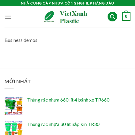
Skip
NHÀ CUNG CẤP NHỰA CÔNG NGHIỆP HÀNG ĐẦU
to
0
content
Business demos
MỚI NHẤT
Thùng rác nhựa 660 lít 4 bánh xe TR660
Thùng rác nhựa 30 lít nắp kín TR30