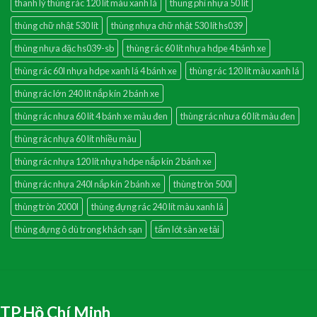
thanh lý thùng rác 120 lít màu xanh lá
thung phi nhựa 50 lít
thùng chữ nhật 530 lít
thùng nhựa chữ nhật 530 lít hs039
thùng nhựa đặc hs039-sb
thùng rác 60 lít nhựa hdpe 4 bánh xe
thùng rác 60l nhựa hdpe xanh lá 4 bánh xe
thùng rác 120 lít màu xanh lá
thùng rác lớn 240 lít nắp kín 2 bánh xe
thùng rác nhưa 60 lít 4 bánh xe màu đen
thùng rác nhưa 60 lít màu đen
thùng rác nhựa 60 lít nhiều màu
thùng rác nhựa 120 lít nhựa hdpe nắp kín 2 bánh xe
thùng rác nhựa 240l nắp kín 2 bánh xe
thùng tròn 500l
thùng tròn 2000l
thùng đựng rác 240 lít màu xanh lá
thùng đựng ô dù trong khách sạn
tấm lót sàn xe tải
TP.Hồ Chí Minh