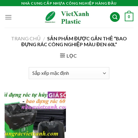
Skip
NHÀ CUNG CẤP NHỰA CÔNG NGHIỆP HÀNG ĐẦU
to
0
content
TRANG CHỦ
/
SẢN PHẨM ĐƯỢC GẮN THẺ “BAO
ĐỰNG RÁC CÔNG NGHIỆP MÀU ĐEN 60L”
LỌC