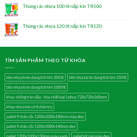
Thùng rác nhựa 100 lít nắp kín TR100
Thùng rác nhựa 120 lít nắp kín TR120
TÌM SẢN PHẨM THEO TỪ KHÓA
bồn nhựa tròn dung tích lớn 200 lít
bồn nhựa tròn dung tích lớn 350 lít
bồn nhựa tròn dung tích lớn 1000 lít
khay chống tràn dầu - hóa chất loại 1 phuy 720x720x160mm
khay nhựa kín có 4 chân trụ
pallet 9 chân cốc 1200x1000x140mm màu đen
pallet 9 chân cốc 1200x1000x140mm đen
pallet 1200x1000x150mm màu xanh
pallet lót sàn màu đen