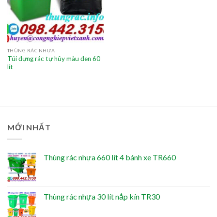
THÙNG RÁC NHỰA
Túi đựng rác tự hủy màu đen 60
lít
MỚI NHẤT
Thùng rác nhựa 660 lít 4 bánh xe TR660
Thùng rác nhựa 30 lít nắp kín TR30