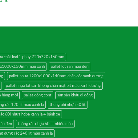
 lít
 hóa chất loại 1 phuy 720x720x160mm
00x1000x150mm màu xanh
pallet lót sàn màu đen
ng
pallet nhựa 1200x1000x140mm chân cốc xanh dương
pallet nhựa lót sàn không chân mặt bít màu xanh dương
 hàng mới
pallet đóng cont
sàn sân khấu di động
ng rác 120 lít màu xanh lá
thung phi nhựa 50 lít
rác 60l nhựa hdpe xanh lá 4 bánh xe
màu đen
thùng rác nhựa 60 lít nhiều màu
g đựng rác 240 lít màu xanh lá