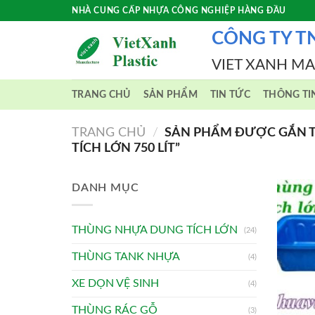
Skip
NHÀ CUNG CẤP NHỰA CÔNG NGHIỆP HÀNG ĐẦU
to
CÔNG TY T
content
VIET XANH M
TRANG CHỦ
SẢN PHẨM
TIN TỨC
THÔNG TI
TRANG CHỦ
/
SẢN PHẨM ĐƯỢC GẮN T
TÍCH LỚN 750 LÍT”
DANH MỤC
THÙNG NHỰA DUNG TÍCH LỚN
(24)
THÙNG TANK NHỰA
(4)
XE DỌN VỆ SINH
(4)
THÙNG RÁC GỖ
(3)