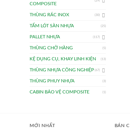
(29)
COMPOSITE
THÙNG RÁC INOX
(30)
TẤM LÓT SÀN NHỰA
(25)
PALLET NHỰA
(117)
THÙNG CHỞ HÀNG
(5)
KỆ DỤNG CỤ, KHAY LINH KIỆN
(13)
THÙNG NHỰA CÔNG NGHIỆP
(67)
THÙNG PHUY NHỰA
(3)
CABIN BẢO VỆ COMPOSITE
(1)
MỚI NHẤT
BÁN C