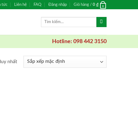
n tức
Liên hệ
FAQ
Đăng nhập
Giỏ hàng /
0
₫
0
Tìm
kiếm:
Hotline: 098 442 3150
duy nhất