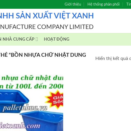
Giới thiệu
Hệ thống phân phối
Ti
NHH SẢN XUẤT VIỆT XANH
ANUFACTURE COMPANY LIMITED
N NHÀ CUNG CẤP
HOẠT ĐỘNG
HẺ “BỒN NHỰA CHỮ NHẬT DUNG
Hiển thị kết quả 