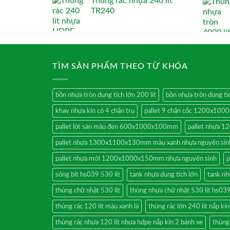
Thùng rác nhựa 240 lít
TR240
TÌM SẢN PHẨM THEO TỪ KHÓA
bồn nhựa tròn dung tích lớn 200 lít
bồn nhựa tròn dung tíc
khay nhựa kín có 4 chân trụ
pallet 9 chân cốc 1200x10
pallet lót sàn màu đen 600x1000x100mm
pallet nhựa
pallet nhựa 1300x1100x130mm màu xanh nhựa nguyên sin
pallet nhựa mới 1200x1000x150mm nhựa nguyên sinh
p
sóng bít hs039 530 lít
tank nhựa dung tích lớn
tank nh
thùng chữ nhật 530 lít
thùng nhựa chữ nhật 530 lít hs03
thùng rác 120 lít màu xanh lá
thùng rác lớn 240 lít nắp kí
thùng rác nhựa 120 lít nhựa hdpe nắp kín 2 bánh xe
thùng