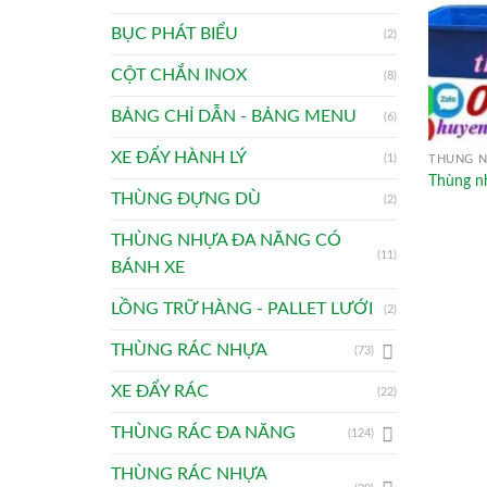
BỤC PHÁT BIỂU
(2)
CỘT CHẮN INOX
(8)
BẢNG CHỈ DẪN - BẢNG MENU
(6)
XE ĐẨY HÀNH LÝ
(1)
THÙNG N
Thùng n
THÙNG ĐỰNG DÙ
(2)
THÙNG NHỰA ĐA NĂNG CÓ
(11)
BÁNH XE
LỒNG TRỮ HÀNG - PALLET LƯỚI
(2)
THÙNG RÁC NHỰA
(73)
XE ĐẨY RÁC
(22)
THÙNG RÁC ĐA NĂNG
(124)
THÙNG RÁC NHỰA