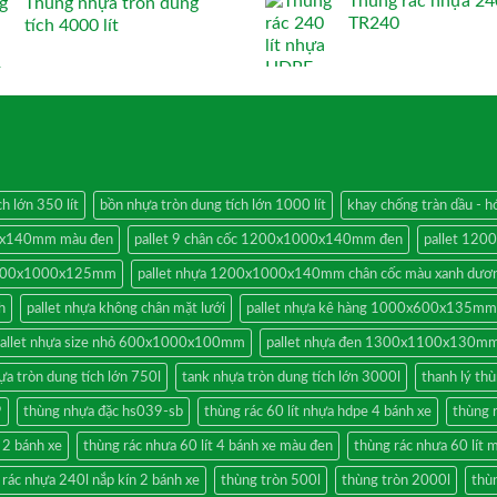
Thùng rác nhựa 240
Thùng nhựa tròn dung
TR240
tích 4000 lít
h lớn 350 lít
bồn nhựa tròn dung tích lớn 1000 lít
khay chống tràn dầu -
00x140mm màu đen
pallet 9 chân cốc 1200x1000x140mm đen
pallet 12
 1200x1000x125mm
pallet nhựa 1200x1000x140mm chân cốc màu xanh dươ
h
pallet nhựa không chân mặt lưới
pallet nhựa kê hàng 1000x600x135mm
allet nhựa size nhỏ 600x1000x100mm
pallet nhựa đen 1300x1100x130mm
ựa tròn dung tích lớn 750l
tank nhựa tròn dung tích lớn 3000l
thanh lý thù
9
thùng nhựa đặc hs039-sb
thùng rác 60 lít nhựa hdpe 4 bánh xe
thùng 
n 2 bánh xe
thùng rác nhưa 60 lít 4 bánh xe màu đen
thùng rác nhưa 60 lít 
 rác nhựa 240l nắp kín 2 bánh xe
thùng tròn 500l
thùng tròn 2000l
thùn