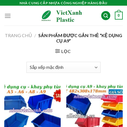
Skip
NHÀ CUNG CẤP NHỰA CÔNG NGHIỆP HÀNG ĐẦU
to
0
content
TRANG CHỦ
/
SẢN PHẨM ĐƯỢC GẮN THẺ “KỆ DỤNG
CỤ A9”
LỌC