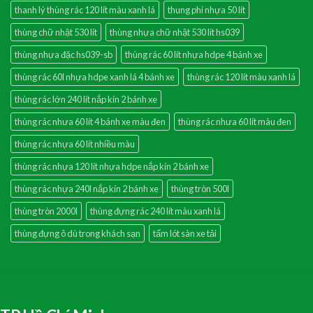
thanh lý thùng rác 120 lít màu xanh lá
thung phi nhựa 50 lít
thùng chữ nhật 530 lít
thùng nhựa chữ nhật 530 lít hs039
thùng nhựa đặc hs039-sb
thùng rác 60 lít nhựa hdpe 4 bánh xe
thùng rác 60l nhựa hdpe xanh lá 4 bánh xe
thùng rác 120 lít màu xanh lá
thùng rác lớn 240 lít nắp kín 2 bánh xe
thùng rác nhưa 60 lít 4 bánh xe màu đen
thùng rác nhưa 60 lít màu đen
thùng rác nhựa 60 lít nhiều màu
thùng rác nhựa 120 lít nhựa hdpe nắp kín 2 bánh xe
thùng rác nhựa 240l nắp kín 2 bánh xe
thùng tròn 500l
thùng tròn 2000l
thùng đựng rác 240 lít màu xanh lá
thùng đựng ô dù trong khách sạn
tấm lót sàn xe tải