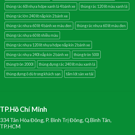
thùng rác 60l nhựa hdpe xanh lá 4 bánh xe
thùng rác 120 lít màu xanh lá
thùng rác lớn 240 lít nắp kín 2 bánh xe
thùng rác nhưa 60 lít 4 bánh xe màu đen
thùng rác nhưa 60 lít màu đen
thùng rác nhựa 60 lít nhiều màu
thùng rác nhựa 120 lít nhựa hdpe nắp kín 2 bánh xe
thùng rác nhựa 240l nắp kín 2 bánh xe
thùng tròn 500l
thùng tròn 2000l
thùng đựng rác 240 lít màu xanh lá
thùng đựng ô dù trong khách sạn
tấm lót sàn xe tải
TP.Hồ Chí Minh
334 Tân Hòa Đông, P. Bình Trị Đông, Q.Bình Tân,
TP.HCM