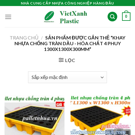
Skip
NHÀ CUNG CẤP NHỰA CÔNG NGHIỆP HÀNG ĐẦU
to
0
content
TRANG CHỦ
/
SẢN PHẨM ĐƯỢC GẮN THẺ “KHAY
NHỰA CHỐNG TRÀN DẦU - HÓA CHẤT 4 PHUY
1300X1300X300MM”
LỌC