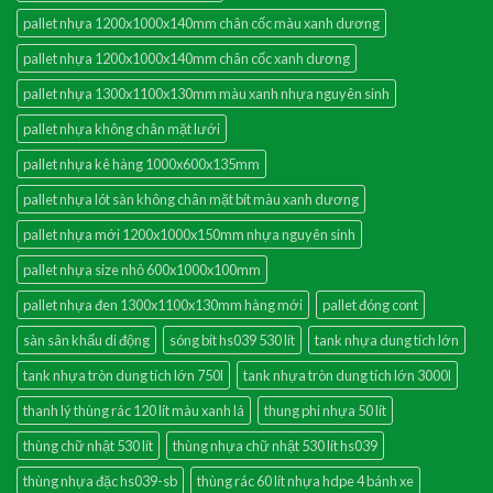
pallet nhựa 1200x1000x140mm chân cốc màu xanh dương
pallet nhựa 1200x1000x140mm chân cốc xanh dương
pallet nhựa 1300x1100x130mm màu xanh nhựa nguyên sinh
pallet nhựa không chân mặt lưới
pallet nhựa kê hàng 1000x600x135mm
pallet nhựa lót sàn không chân mặt bít màu xanh dương
pallet nhựa mới 1200x1000x150mm nhựa nguyên sinh
pallet nhựa size nhỏ 600x1000x100mm
pallet nhựa đen 1300x1100x130mm hàng mới
pallet đóng cont
sàn sân khấu di động
sóng bít hs039 530 lít
tank nhựa dung tích lớn
tank nhựa tròn dung tích lớn 750l
tank nhựa tròn dung tích lớn 3000l
thanh lý thùng rác 120 lít màu xanh lá
thung phi nhựa 50 lít
thùng chữ nhật 530 lít
thùng nhựa chữ nhật 530 lít hs039
thùng nhựa đặc hs039-sb
thùng rác 60 lít nhựa hdpe 4 bánh xe