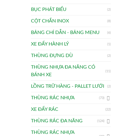
BỤC PHÁT BIỂU
(2)
CỘT CHẮN INOX
(8)
BẢNG CHỈ DẪN - BẢNG MENU
(6)
XE ĐẨY HÀNH LÝ
(1)
THÙNG ĐỰNG DÙ
(2)
THÙNG NHỰA ĐA NĂNG CÓ
(11)
BÁNH XE
LỒNG TRỮ HÀNG - PALLET LƯỚI
(2)
THÙNG RÁC NHỰA
(73)
XE ĐẨY RÁC
(22)
THÙNG RÁC ĐA NĂNG
(124)
THÙNG RÁC NHỰA