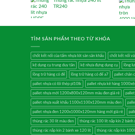
Thùng rác nhựa 240 lít
TR240
TÌM SẢN PHẨM THEO TỪ KHÓA
chốt kết nối của tấm nhựa lót sàn sân khấu
chốt kết nối v
kệ dụng cụ trung duy tân
kệ nhựa đựng dụng cụ
lồng l
lồng trữ hàng có đế
lồng trữ hàng có đế a7
pallet chân 
pallet nhựa có lõi thép pl10lk
pallet nhựa kê hàng 1000
pallet nhựa mới 1200x800x120mm màu đen giá rẻ
pall
pallet nhựa xuất khẩu 1100x1100x120mm màu đen
pal
pallet nhựa đen 1200x1000x120mm hàng mới giá rẻ
pal
thùng rác 30 lít màu đen
thùng rác 100 lít nắp kín 2 bánh 
thùng rác nắp kín 2 bánh xe 120 lít
thùng rác nắp kín 100l