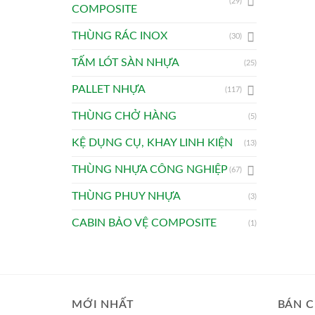
(29)
COMPOSITE
THÙNG RÁC INOX
(30)
TẤM LÓT SÀN NHỰA
(25)
PALLET NHỰA
(117)
THÙNG CHỞ HÀNG
(5)
KỆ DỤNG CỤ, KHAY LINH KIỆN
(13)
THÙNG NHỰA CÔNG NGHIỆP
(67)
THÙNG PHUY NHỰA
(3)
CABIN BẢO VỆ COMPOSITE
(1)
MỚI NHẤT
BÁN C