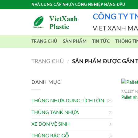
Skip
NHÀ CUNG CẤP NHỰA CÔNG NGHIỆP HÀNG ĐẦU
to
CÔNG TY T
content
VIET XANH M
TRANG CHỦ
SẢN PHẨM
TIN TỨC
THÔNG TI
TRANG CHỦ
/
SẢN PHẨM ĐƯỢC GẮN THẺ
DANH MỤC
PALLET N
Pallet 
THÙNG NHỰA DUNG TÍCH LỚN
(24)
THÙNG TANK NHỰA
(4)
XE DỌN VỆ SINH
(4)
THÙNG RÁC GỖ
(3)