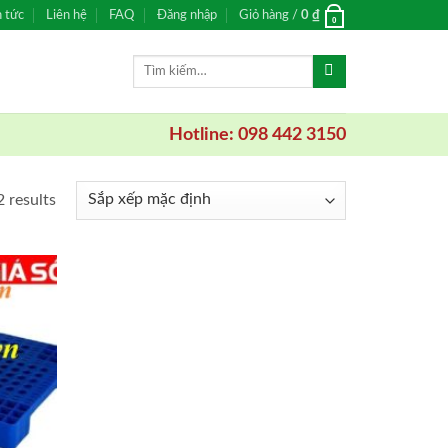
n tức
Liên hệ
FAQ
Đăng nhập
Giỏ hàng /
0
₫
0
Tìm
kiếm:
Hotline: 098 442 3150
2 results