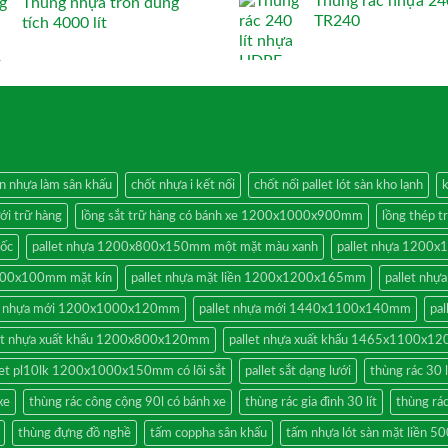
Thùng rác nhựa 240
Thùng nhựa tròn dung
TR240
tích 4000 lít
án nhựa làm sân khấu
chốt nhựa i kết nối
chốt nối pallet lót sàn kho lạnh
k
ưới trữ hàng
lồng sắt trữ hàng có bánh xe 1200x1000x900mm
lồng thép 
cốc
pallet nhựa 1200x800x150mm một mặt màu xanh
pallet nhựa 1200x
x600x100mm mặt kín
pallet nhựa mặt liền 1200x1200x165mm
pallet nh
et nhựa mới 1200x1000x120mm
pallet nhựa mới 1440x1100x140mm
pa
let nhựa xuất khẩu 1200x800x120mm
pallet nhựa xuất khẩu 1465x1100x1
let pl10lk 1200x1000x150mm có lõi sắt
pallet sắt dạng lưới
thùng rác 30 l
xe
thùng rác công cộng 90l có bánh xe
thùng rác gia đình 30 lít
thùng rá
thùng đựng đồ nghề
tấm coppha sân khấu
tấm nhựa lót sàn mặt liền