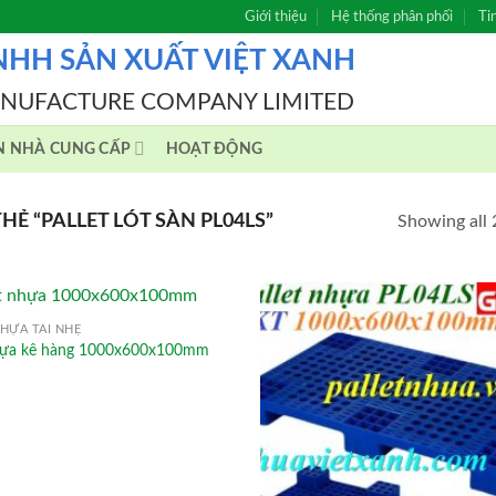
Giới thiệu
Hệ thống phân phối
Ti
NHH SẢN XUẤT VIỆT XANH
ANUFACTURE COMPANY LIMITED
N NHÀ CUNG CẤP
HOẠT ĐỘNG
 “PALLET LÓT SÀN PL04LS”
Showing all 
HỰA TẢI NHẸ
nhựa kê hàng 1000x600x100mm