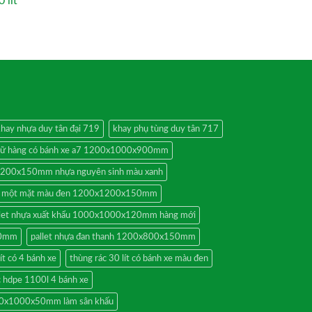
 lít
hay nhựa duy tân đại 719
khay phụ tùng duy tân 717
trữ hàng có bánh xe a7 1200x1000x900mm
1200x150mm nhựa nguyên sinh màu xanh
ựa một mặt màu đen 1200x1200x150mm
llet nhựa xuất khẩu 1000x1000x120mm hàng mới
20mm
pallet nhựa đan thanh 1200x800x150mm
ít có 4 bánh xe
thùng rác 30 lít có bánh xe màu đen
c hdpe 1100l 4 bánh xe
 500x1000x50mm làm sân khấu