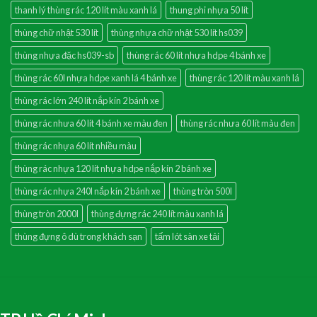
thanh lý thùng rác 120 lít màu xanh lá
thung phi nhựa 50 lít
thùng chữ nhật 530 lít
thùng nhựa chữ nhật 530 lít hs039
thùng nhựa đặc hs039-sb
thùng rác 60 lít nhựa hdpe 4 bánh xe
thùng rác 60l nhựa hdpe xanh lá 4 bánh xe
thùng rác 120 lít màu xanh lá
thùng rác lớn 240 lít nắp kín 2 bánh xe
thùng rác nhưa 60 lít 4 bánh xe màu đen
thùng rác nhưa 60 lít màu đen
thùng rác nhựa 60 lít nhiều màu
thùng rác nhựa 120 lít nhựa hdpe nắp kín 2 bánh xe
thùng rác nhựa 240l nắp kín 2 bánh xe
thùng tròn 500l
thùng tròn 2000l
thùng đựng rác 240 lít màu xanh lá
thùng đựng ô dù trong khách sạn
tấm lót sàn xe tải