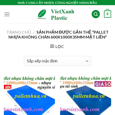
Skip
NHÀ CUNG CẤP NHỰA CÔNG NGHIỆP HÀNG ĐẦU
to
0
content
TRANG CHỦ
/
SẢN PHẨM ĐƯỢC GẮN THẺ “PALLET
NHỰA KHÔNG CHÂN 600X1000X35MM MẶT LIỀN”
LỌC